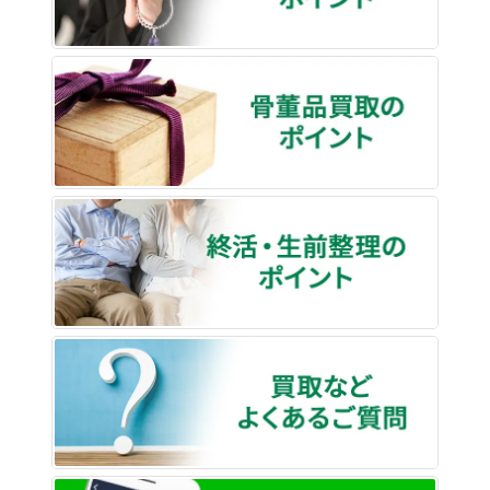
骨董品
終活・
買取な