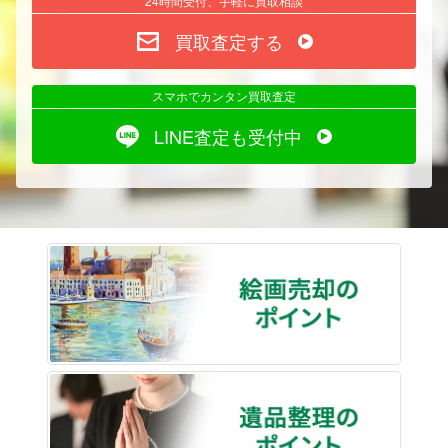
24時間受付、手軽に買取相談
買取査定する
スマホでカンタン買取査定
LINE査定も受付中
絵画売
遺品整