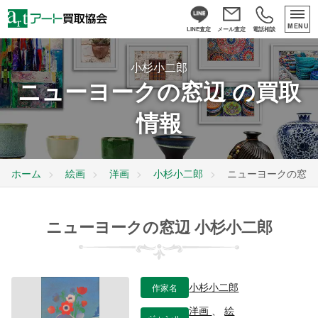
MENU
LINE査定
メール査定
電話相談
小杉小二郎
ニューヨークの窓辺 の買取
情報
ホーム
絵画
洋画
小杉小二郎
ニューヨークの窓辺
ニューヨークの窓辺 小杉小二郎
作家名
小杉小二郎
洋画
、
絵
ジャンル