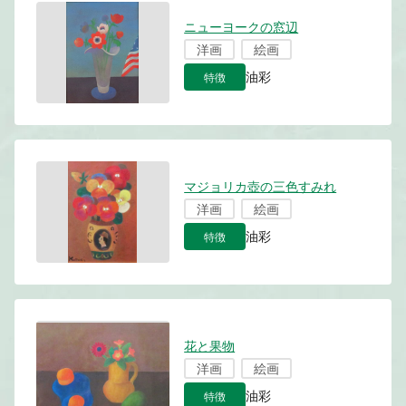
ニューヨークの窓辺
洋画
絵画
特徴
油彩
マジョリカ壺の三色すみれ
洋画
絵画
特徴
油彩
花と果物
洋画
絵画
特徴
油彩