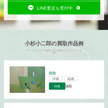
LINE査定も受付中
小杉小二郎の買取作品例
静物
洋画
絵画
特徴
油彩