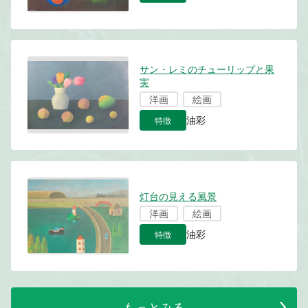
サン・レミのチューリップと果
実
洋画
絵画
特徴
油彩
灯台の見える風景
洋画
絵画
特徴
油彩
もっとみる