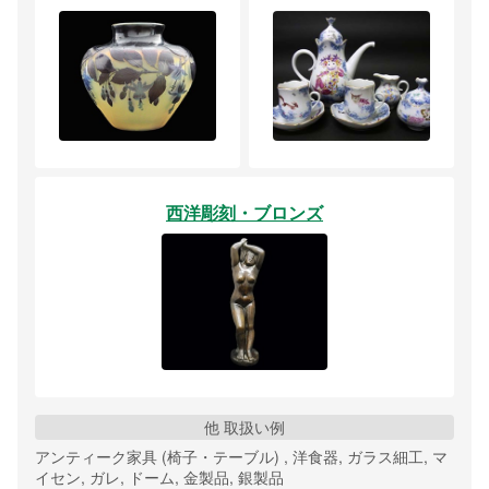
西洋彫刻・ブロンズ
他 取扱い例
アンティーク家具 (椅子・テーブル) , 洋食器, ガラス細工, マ
イセン, ガレ, ドーム, 金製品, 銀製品