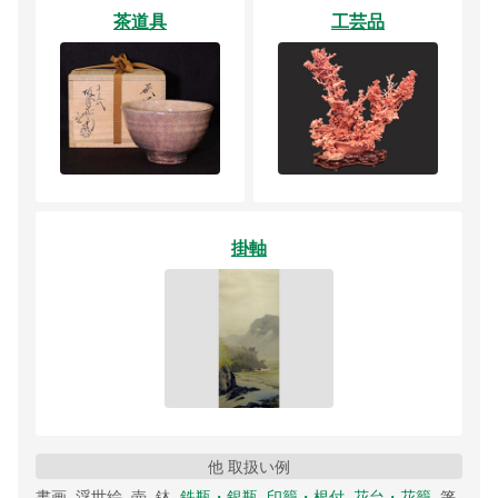
茶道具
工芸品
掛軸
他 取扱い例
書画, 浮世絵, 壺, 鉢,
鉄瓶・銀瓶
,
印籠・根付
,
花台・花籠
, 箸