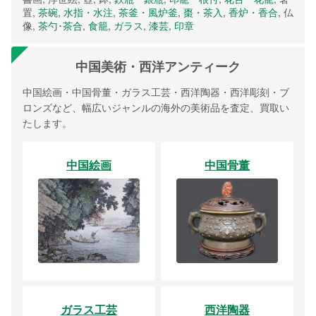
置,
茶碗
,
水指・水注
,
茶釜・風炉釜
,
棗・茶入
,
香炉・香合
, 仏
像,
茶勺･茶合
,
食籠
,
ガラス
,
漆芸
,
印章
中国美術・西洋アンティーク
中国絵画・中国骨董・ガラス工芸・西洋陶器・西洋彫刻・ブ
ロンズなど、幅広いジャンルの海外の美術品を査定、買取い
たします。
中国絵画
中国骨董
ガラス工芸
西洋陶器