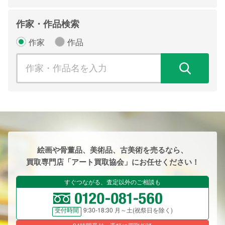
作家・作品検索
作家
作品
検
絵画や骨董品、美術品、古美術を売るなら、
買取専門店「アート買取協会」にお任せください！
すぐつながる、査定以外のご相談も
9:30-18:30 月～土(祝祭日を除く)
受付時間