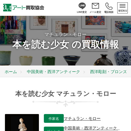
MENU
LINE査定
メール査定
電話相談
マチュラン・モロー
本を読む少女 の買取情報
ホーム
中国美術・西洋アンティーク
西洋彫刻・ブロンズ
本を読む少女 マチュラン・モロー
作家名
マチュラン・モロー
中国美術・西洋アンティーク
、
ジャンル