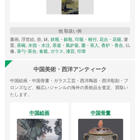
他 取扱い例
書画, 浮世絵, 壺, 鉢,
鉄瓶・銀瓶
,
印籠・根付
,
花台・花籠
, 箸
置,
茶碗
,
水指・水注
,
茶釜・風炉釜
,
棗・茶入
,
香炉・香合
, 仏
像,
茶勺･茶合
,
食籠
,
ガラス
,
漆芸
,
印章
中国美術・西洋アンティーク
中国絵画・中国骨董・ガラス工芸・西洋陶器・西洋彫刻・ブ
ロンズなど、幅広いジャンルの海外の美術品を査定、買取い
たします。
中国絵画
中国骨董