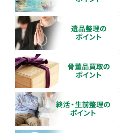
遺品整
骨董品
終活・
買取な