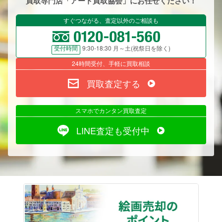
買取専門店「アート買取協会」にお任せください！
すぐつながる、査定以外のご相談も
9:30-18:30 月～土(祝祭日を除く)
受付時間
24時間受付、手軽に買取相談
買取査定する
スマホでカンタン買取査定
LINE査定も受付中
絵画売