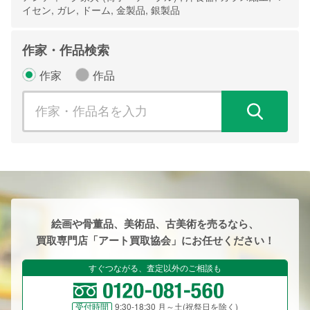
イセン, ガレ, ドーム, 金製品, 銀製品
作家・作品検索
作家
作品
検
絵画や骨董品、美術品、古美術を売るなら、
買取専門店「アート買取協会」にお任せください！
すぐつながる、査定以外のご相談も
9:30-18:30 月～土(祝祭日を除く)
受付時間