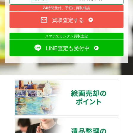
24時間受付、手軽に買取相談
買取査定する
スマホでカンタン買取査定
LINE査定も受付中
絵画売
遺品整