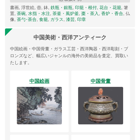
書画, 浮世絵, 壺, 鉢,
鉄瓶・銀瓶
,
印籠・根付
,
花台・花籠
, 箸
置,
茶碗
,
水指・水注
,
茶釜・風炉釜
,
棗・茶入
,
香炉・香合
, 仏
像,
茶勺･茶合
,
食籠
,
ガラス
,
漆芸
,
印章
中国美術・西洋アンティーク
中国絵画・中国骨董・ガラス工芸・西洋陶器・西洋彫刻・ブ
ロンズなど、幅広いジャンルの海外の美術品を査定、買取い
たします。
中国絵画
中国骨董