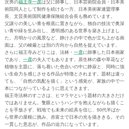
次男の
福王寺一彦
は父に師事し、日本芸術院会員・日本美
術院同人として制作を続ける一方、日本美術家連盟理事
長、文芸美術国民健康保険組合会長も務めています。
父譲りの美しい青を根底に置きながら、独自の技法で奥深
い青や緑を生み出し、透明感のある世界を築き上げまし
た。月明かりの風景など、静けさの中で色が立ち上がる画
面は、父の峻厳とは別の方向から自然を捉えています。
さらに福王寺みどりこは、法林・
一彦
に師事した日本画家
であり、
一彦
の夫人でもあります。原生林の森や草花など
植物を主題に、落ち着いた色合いの中に静寂と、同時に強
い生命力を感じさせる作品が特徴とされます。題材は違っ
ても、「自然の気配を描く」という感覚が、家族の中で一
本につながっているように思えてきます。
福王寺法林のすごさは、ヒマラヤという題材の大きさだけ
ではありません。隻眼というハンデを抱えながらも描くこ
とを手放さず、戦地でも未来の絵具を信じ、50代半ばか
ら世界の屋根に挑み、赤富士で日本の光を描ききる。その
一貫した意志が、作品の迫力になっています。