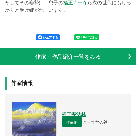
そしてその姿勢は、息子の
福王寺一彦
ら次の世代にもしっ
かりと受け継がれています。
シェアする
作家・作品紹介一覧をみる
作家情報
福王寺法林
作品例
ヒマラヤの朝