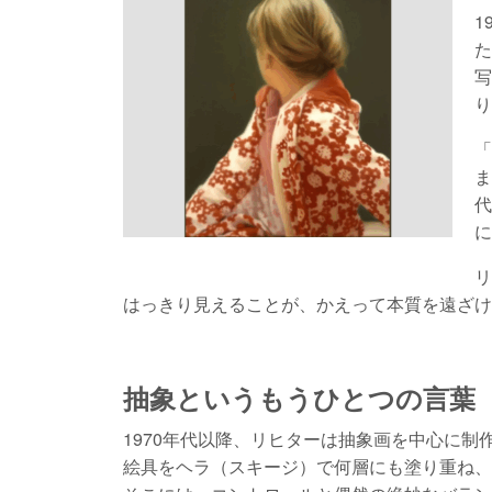
1
た
写
り
「
ま
代
に
リ
はっきり見えることが、かえって本質を遠ざけ
抽象というもうひとつの言葉
1970年代以降、リヒターは抽象画を中心に制
絵具をヘラ（スキージ）で何層にも塗り重ね、