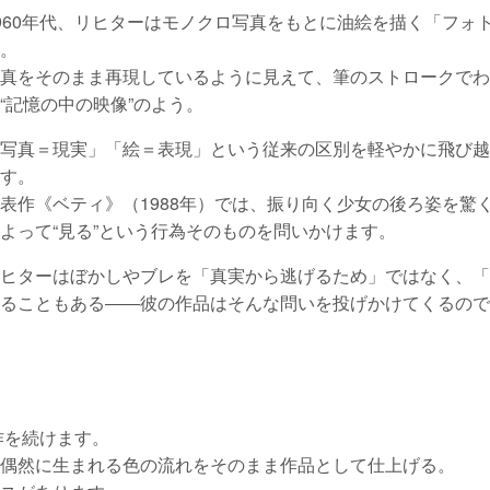
960年代、リヒターはモノクロ写真をもとに油絵を描く「フォ
。
真をそのまま再現しているように見えて、筆のストロークで
“記憶の中の映像”のよう。
写真＝現実」「絵＝表現」という従来の区別を軽やかに飛び
す。
表作《ベティ》（1988年）では、振り向く少女の後ろ姿を驚
よって“見る”という行為そのものを問いかけます。
ヒターはぼかしやブレを「真実から逃げるため」ではなく、「
ることもある――彼の作品はそんな問いを投げかけてくるので
作を続けます。
偶然に生まれる色の流れをそのまま作品として仕上げる。