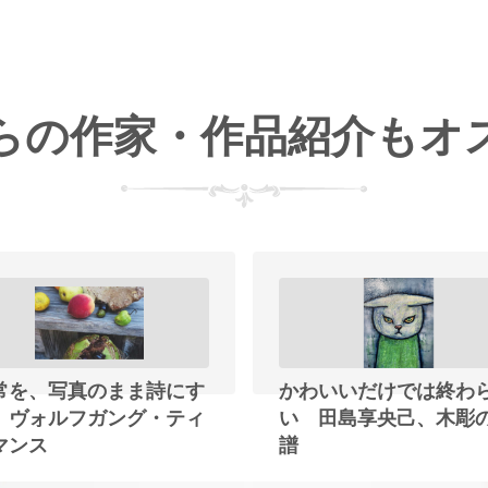
らの作家・作品紹介もオ
常を、写真のまま詩にす
かわいいだけでは終わ
 ヴォルフガング・ティ
い 田島享央己、木彫
マンス
譜