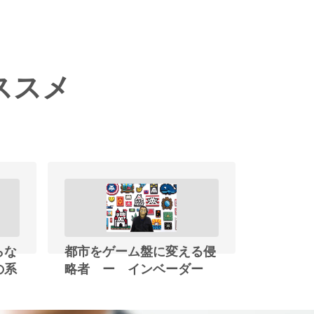
ススメ
らな
都市をゲーム盤に変える侵
の系
略者 ー インベーダー