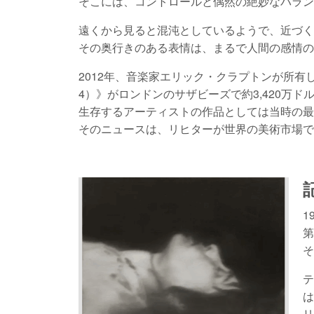
そこには、コントロールと偶然の絶妙なバラン
遠くから見ると混沌としているようで、近づく
その奥行きのある表情は、まるで人間の感情の
2012年、音楽家エリック・クラプトンが所有していた
4）》がロンドンのサザビーズで約3,420万ド
生存するアーティストの作品としては当時の最
そのニュースは、リヒターが世界の美術市場で
1
第
そ
テ
は
リ