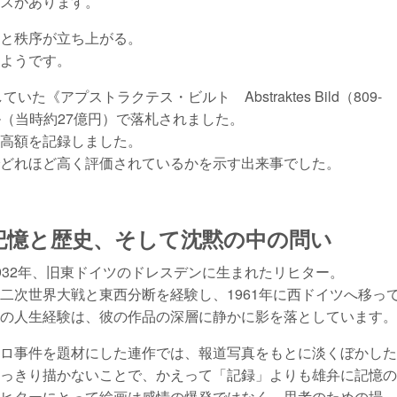
スがあります。
と秩序が立ち上がる。
ようです。
《アプストラクテス・ビルト Abstraktes Bild（809-
ル（当時約27億円）で落札されました。
高額を記録しました。
どれほど高く評価されているかを示す出来事でした。
記憶と歴史、そして沈黙の中の問い
932年、旧東ドイツのドレスデンに生まれたリヒター。
二次世界大戦と東西分断を経験し、1961年に西ドイツへ移っ
の人生経験は、彼の作品の深層に静かに影を落としています。
ロ事件を題材にした連作では、報道写真をもとに淡くぼかした
っきり描かないことで、かえって「記録」よりも雄弁に記憶の
ヒターにとって絵画は感情の爆発ではなく、思考のための場。