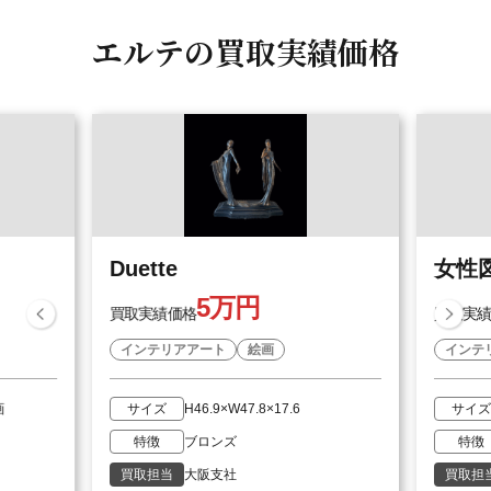
エルテの
買取実績価格
Duette
女性
5万円
買取実績価格
買取実
インテリアアート
絵画
インテ
画
サイズ
H46.9×W47.8×17.6
サイズ
特徴
ブロンズ
特徴
買取担当
大阪支社
買取担