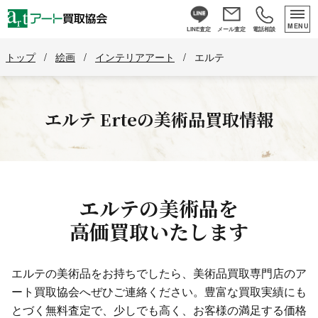
MENU
LINE査定
メール査定
電話相談
トップ
/
絵画
/
インテリアアート
/
エルテ
エルテ
Erte
の
美術品買取情報
エルテの美術品を
高価買取いたします
エルテの美術品をお持ちでしたら、美術品買取専門店のア
ート買取協会へぜひご連絡ください。
豊富な買取実績にも
とづく無料査定で、少しでも高く、お客様の満足する価格