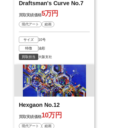
Draftsman's Curve No.7
5万円
買取実績価格
現代アート
絵画
サイズ
10号
特徴
油彩
買取担当
大阪支社
Hexgaon No.12
10万円
買取実績価格
現代アート
絵画