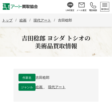
MENU
LINE査定
メール査定
電話相談
トップ
/
絵画
/
現代アート
/
吉田稔郎
吉田稔郎
ヨシダ トシオ
の
美術品買取情報
作家名
吉田稔郎
ジャンル
絵画
、
現代アート