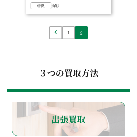
特徴
油彩
‹
2
1
３つの買取方法
出張買取