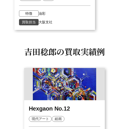
特徴
油彩
買取担当
大阪支社
吉田稔郎の
買取実績例
Hexgaon No.12
現代アート
絵画