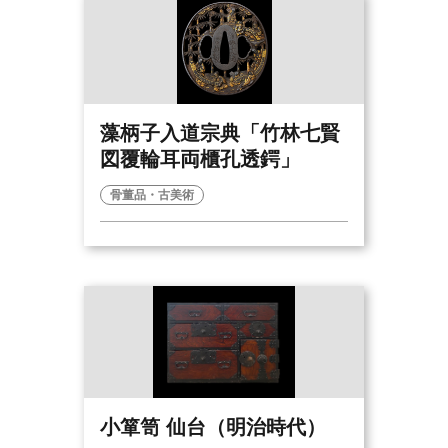
藻柄子入道宗典「竹林七賢
図覆輪耳両櫃孔透鍔」
骨董品・古美術
小箪笥 仙台（明治時代）