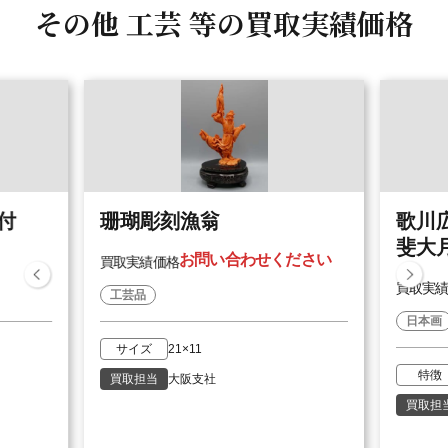
その他 工芸 等の
買取実績価格
付
珊瑚彫刻漁翁
歌川
斐大
お問い合わせください
買取実績価格
買取実
工芸品
日本画
サイズ
21×11
特徴
買取担当
大阪支社
買取担