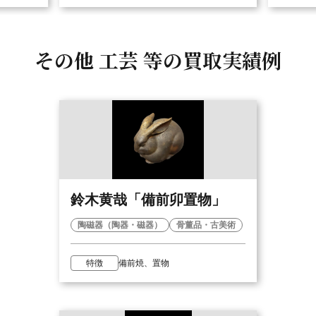
その他 工芸 等の
買取実績例
鈴木黄哉「備前卯置物」
陶磁器（陶器・磁器）
骨董品・古美術
特徴
備前焼、置物