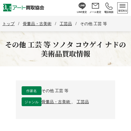
MENU
LINE査定
メール査定
電話相談
トップ
/
骨董品・古美術
/
工芸品
/
その他 工芸 等
その他 工芸 等
ソノタ コウゲイ ナド
の
美術品買取情報
作家名
その他 工芸 等
ジャンル
骨董品・古美術
、
工芸品