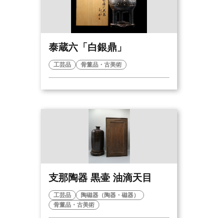
泰蔵六「白銀鼎」
工芸品
骨董品・古美術
支那陶器 黒壷 油滴天目
工芸品
陶磁器（陶器・磁器）
骨董品・古美術