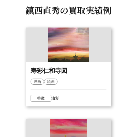
鎮西直秀の
買取実績例
寿彩仁和寺図
洋画
絵画
特徴
油彩