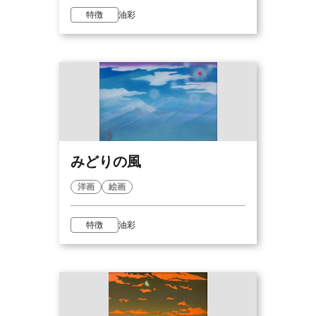
特徴
油彩
みどりの風
洋画
絵画
特徴
油彩