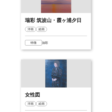
瑞彩 筑波山・霞ヶ浦夕日
洋画
絵画
特徴
油彩
女性図
洋画
絵画