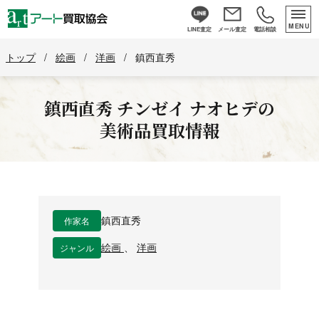
MENU
LINE査定
メール査定
電話相談
トップ
/
絵画
/
洋画
/
鎮西直秀
鎮西直秀
チンゼイ ナオヒデ
の
美術品買取情報
作家名
鎮西直秀
ジャンル
絵画
、
洋画