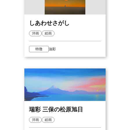
しあわせさがし
洋画
絵画
特徴
油彩
瑞彩 三保の松原旭日
洋画
絵画