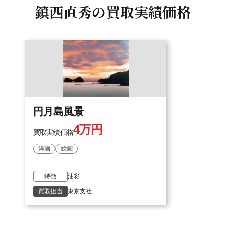
鎮西直秀の
買取実績価格
円月島風景
4万円
買取実績価格
洋画
絵画
特徴
油彩
買取担当
東京支社