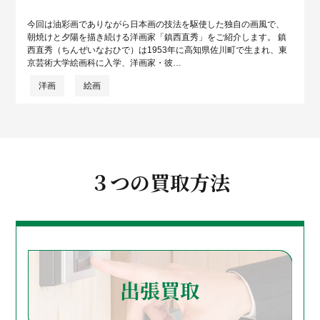
今回は油彩画でありながら日本画の技法を駆使した独自の画風で、
朝焼けと夕陽を描き続ける洋画家「鎮西直秀」をご紹介します。 鎮
西直秀（ちんぜいなおひで）は1953年に高知県佐川町で生まれ、東
京芸術大学絵画科に入学、洋画家・彼…
洋画
絵画
３つの買取方法
出張買取