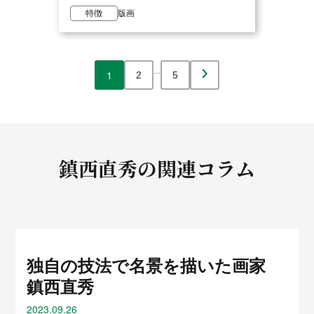
特徴
版画
›
…
1
2
5
鎮西直秀の
関連コラム
独自の技法で名景を描いた画家
鎮西直秀
2023.09.26