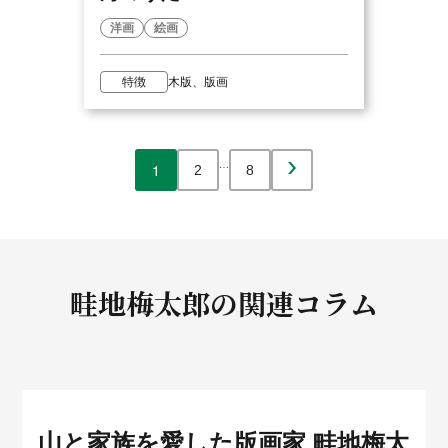
洋画
絵画
特徴
木版、版画
›
…
1
2
8
畦地梅太郎の
関連コラム
山と家族を愛した版画家 畦地梅太