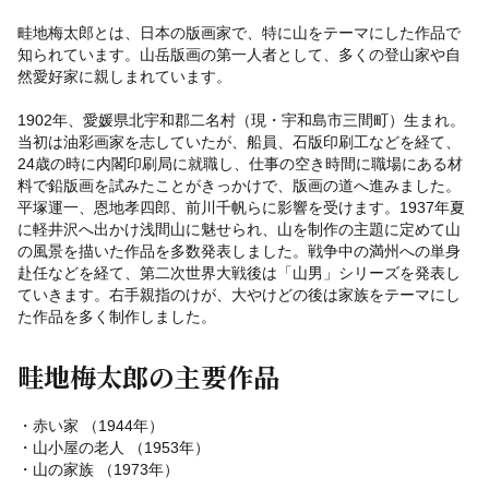
畦地梅太郎とは、日本の版画家で、特に山をテーマにした作品で
知られています。山岳版画の第一人者として、多くの登山家や自
然愛好家に親しまれています。
1902年、愛媛県北宇和郡二名村（現・宇和島市三間町）生まれ。
当初は油彩画家を志していたが、船員、石版印刷工などを経て、
24歳の時に内閣印刷局に就職し、仕事の空き時間に職場にある材
料で鉛版画を試みたことがきっかけで、版画の道へ進みました。
平塚運一、恩地孝四郎、前川千帆らに影響を受けます。1937年夏
に軽井沢へ出かけ浅間山に魅せられ、山を制作の主題に定めて山
の風景を描いた作品を多数発表しました。戦争中の満州への単身
赴任などを経て、第二次世界大戦後は「山男」シリーズを発表し
ていきます。右手親指のけが、大やけどの後は家族をテーマにし
た作品を多く制作しました。
畦地梅太郎の主要作品
・赤い家 （1944年）
・山小屋の老人 （1953年）
・山の家族 （1973年）