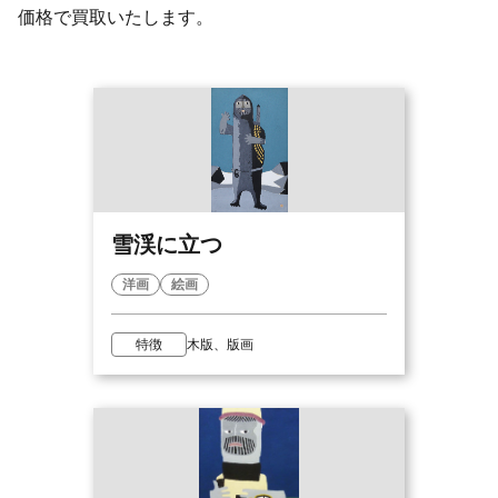
価格で買取いたします。
雪渓に立つ
洋画
絵画
特徴
木版、版画