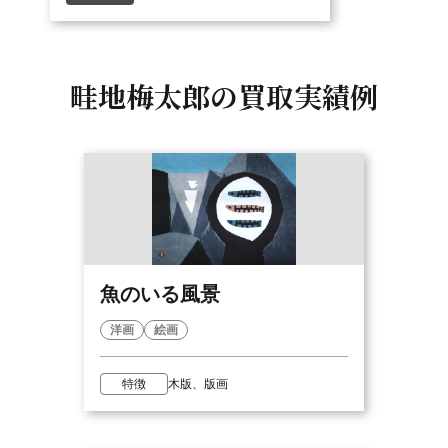
畦地梅太郎の
買取実績例
魚のいる風景
洋画
絵画
特徴
木版、版画