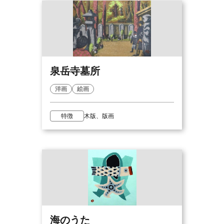
泉岳寺墓所
洋画
絵画
特徴
木版、版画
海のうた