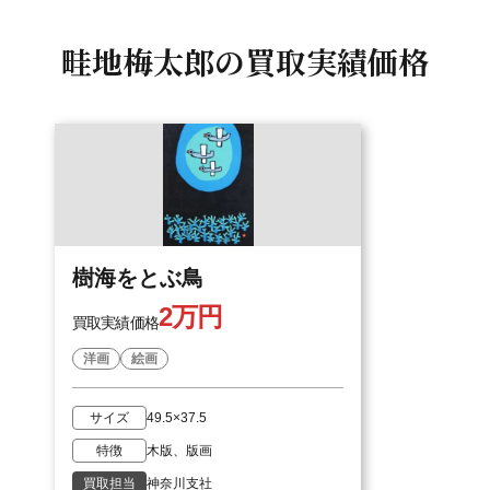
畦地梅太郎の
買取実績価格
樹海をとぶ鳥
2万円
買取実績価格
洋画
絵画
サイズ
49.5×37.5
特徴
木版、版画
買取担当
神奈川支社