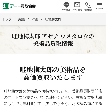
MENU
LINE査定
メール査定
電話相談
トップ
/
絵画
/
洋画
/
畦地梅太郎
畦地梅太郎
アゼチ ウメタロウ
の
美術品買取情報
畦地梅太郎の美術品を
高価買取いたします
畦地梅太郎の美術品をお持ちでしたら、美術品買取専門店
のアート買取協会へぜひご連絡ください。
豊富な買取実績
にもとづく無料査定で、少しでも高く、お客様の満足する