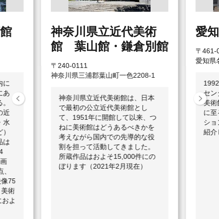
館
神奈川県立近代美術
愛知
館 葉山館・鎌倉別館
〒461-
愛知県名
〒240-0111
神奈川県三浦郡葉山町一色2208-1
内に
19
にあ
セン
神奈川県立近代美術館は、日本
る。
美術
で最初の公立近代美術館とし
の近
に至
て、1951年に開館して以来、つ
・水
ショ
ねに美術館はどうあるべきかを
ど）
紹介
考えながら国内での先導的な役
品は
割を担って活動してきました。
4
所蔵作品はおよそ15,000件にの
版画
ぼります（2021年2月現在）
5点、
像75
、美術
におよ