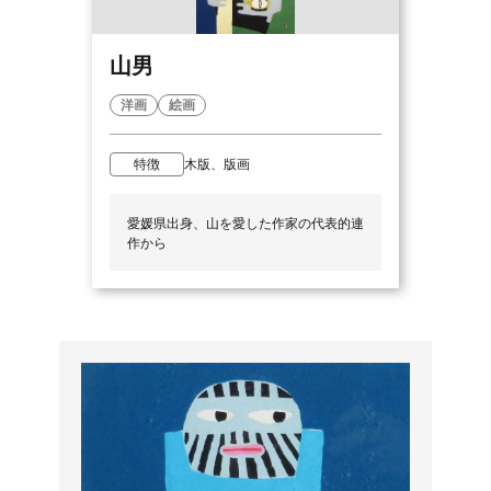
山男
洋画
絵画
特徴
木版、版画
愛媛県出身、山を愛した作家の代表的連
作から