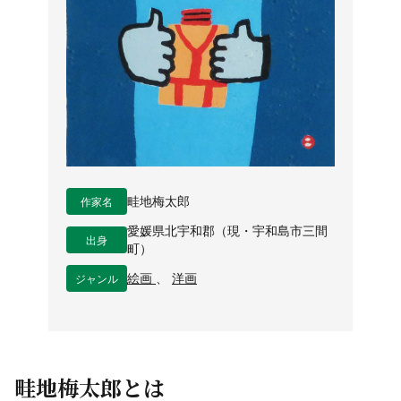
作家名
畦地梅太郎
愛媛県北宇和郡（現・宇和島市三間
出身
町）
ジャンル
絵画
、
洋画
畦地梅太郎とは