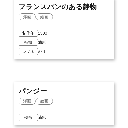
フランスパンのある静物
洋画
絵画
制作年
1990
特徴
油彩
レゾネ
#78
パンジー
洋画
絵画
特徴
油彩