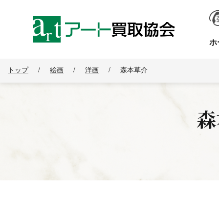
ホ
トップ
/
絵画
/
洋画
/
森本草介
森