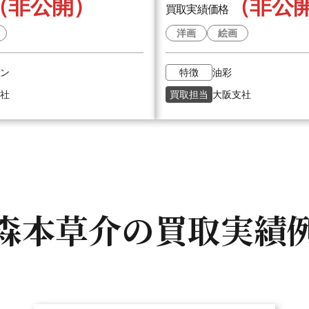
（非公開）
（非公
買取実績価格
洋画
絵画
ン
特徴
油彩
社
買取担当
大阪支社
森本草介の
買取実績