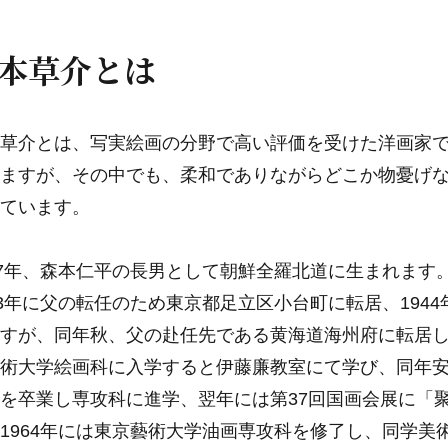
本草介とは
草介とは、写実絵画の分野で高い評価を受けた洋画家
ますが、その中でも、柔和でありながらどこか物憂げ
ています。
37年、森本仁平の長男として朝鮮全羅北道に生まれます
43年に父の転任のため東京都足立区小台町に転居、19
すが、同年秋、父の赴任先である黄海道海州府に転居し
術大学絵画科に入学すると伊藤廉教室にて学び、同年安
を卒業し専攻科に進学、翌年には第37回国画会展に「
1964年には東京藝術大学油画専攻科を修了し、同学