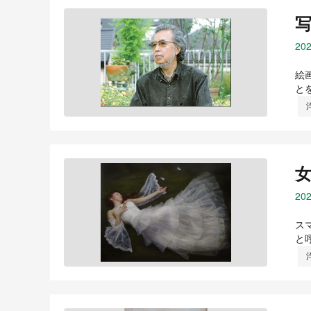
202
絵
と
202
ス
と