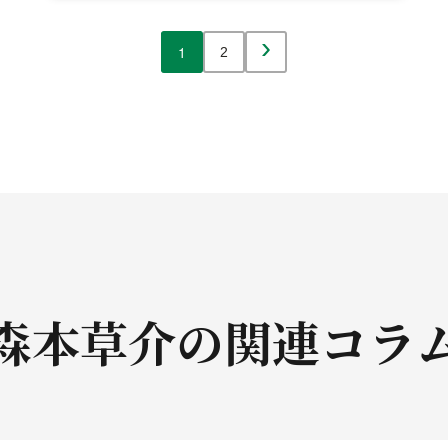
›
1
2
森本草介の
関連コラ