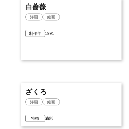
白薔薇
洋画
絵画
制作年
1991
ざくろ
洋画
絵画
特徴
油彩