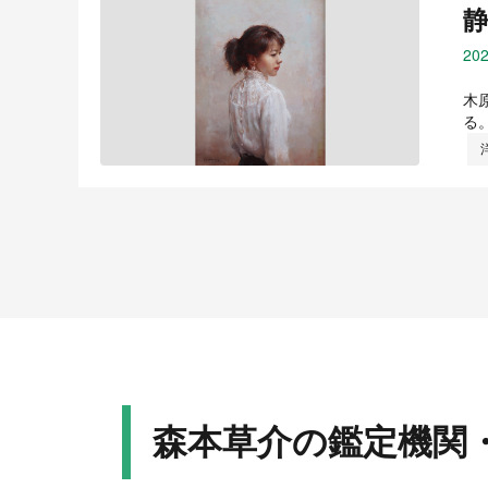
202
木
る
森本草介の鑑定機関