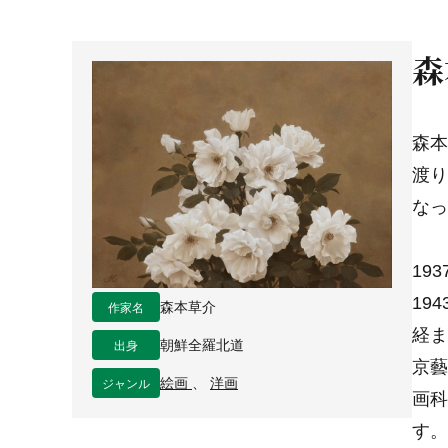
森
森本
渡り
なっ
19
19
作家名
森本草介
経ま
出身
朝鮮全羅北道
京藝
ジャンル
絵画
、
洋画
画科
す。