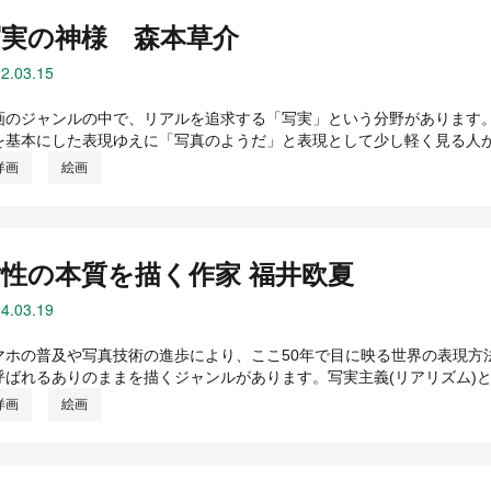
写実の神様 森本草介
2.03.15
画のジャンルの中で、リアルを追求する「写実」という分野があります。
を基本にした表現ゆえに「写真のようだ」と表現として少し軽く見る人が
洋画
絵画
女性の本質を描く作家 福井欧夏
4.03.19
マホの普及や写真技術の進歩により、ここ50年で目に映る世界の表現方
呼ばれるありのままを描くジャンルがあります。写実主義(リアリズム)と
洋画
絵画