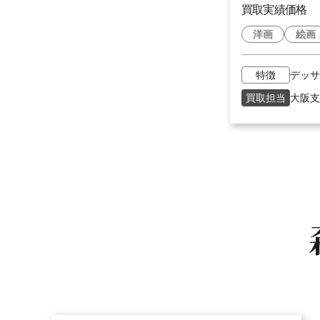
買取実績価格
洋画
絵画
特徴
デッサ
買取担当
大阪支