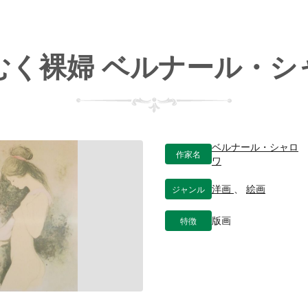
むく裸婦 ベルナール・シ
ベルナール・シャロ
作家名
ワ
ジャンル
洋画
、
絵画
特徴
版画