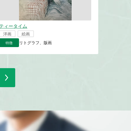
ティータイム
洋画
絵画
特徴
リトグラフ、版画