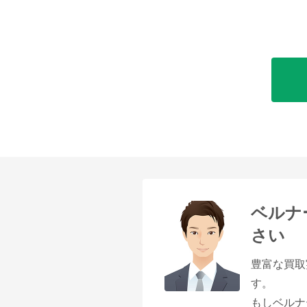
ベルナ
さい
豊富な買取
す。
もしベルナ