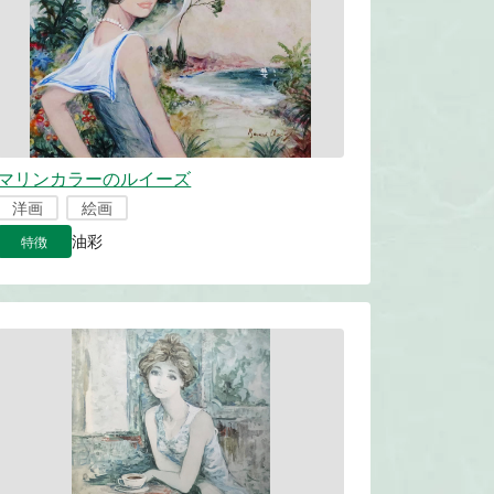
マリンカラーのルイーズ
洋画
絵画
特徴
油彩