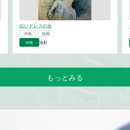
白いドレスの女
洋画
絵画
特徴
油彩
もっとみる