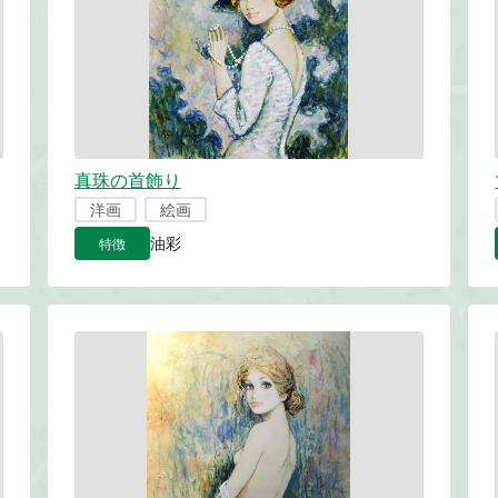
真珠の首飾り
洋画
絵画
特徴
油彩