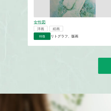
女性図
洋画
絵画
特徴
リトグラフ、版画