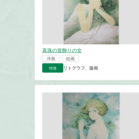
真珠の首飾りの女
洋画
絵画
特徴
リトグラフ、版画