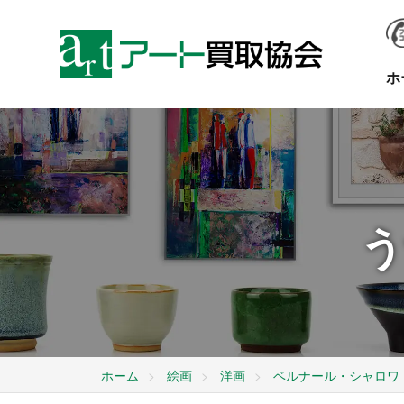
ホ
う
ホーム
絵画
洋画
ベルナール・シャロワ