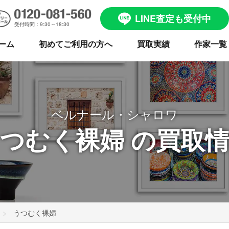
LINE査定も受付中
受付時間：9:30～18:30
ーム
初めてご利用の方へ
買取実績
作家一覧
ベルナール・シャロワ
つむく裸婦 の買取
うつむく裸婦