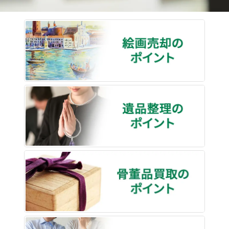
絵画売
遺品整
骨董品
終活・