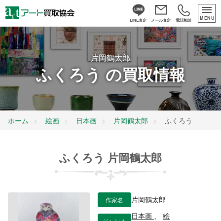
MENU
LINE査定
メール査定
電話相談
片岡鶴太郎
ふくろう の買取情報
ホーム
絵画
日本画
片岡鶴太郎
ふくろう
ふくろう 片岡鶴太郎
作家名
片岡鶴太郎
日本画
、
絵
ジャンル