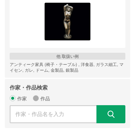
他 取扱い例
アンティーク家具 (椅子・テーブル) , 洋食器, ガラス細工, マ
イセン, ガレ, ドーム, 金製品, 銀製品
作家・作品検索
作家
作品
検