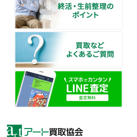
買取な
LINE