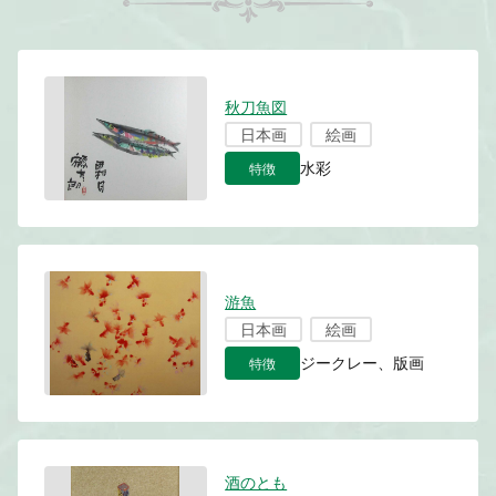
秋刀魚図
日本画
絵画
特徴
水彩
游魚
日本画
絵画
特徴
ジークレー、版画
酒のとも