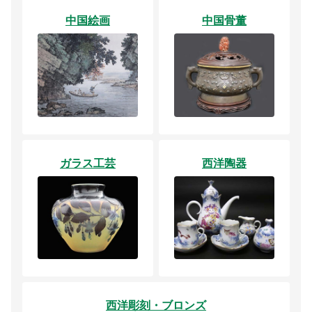
中国絵画
中国骨董
ガラス工芸
西洋陶器
西洋彫刻・ブロンズ