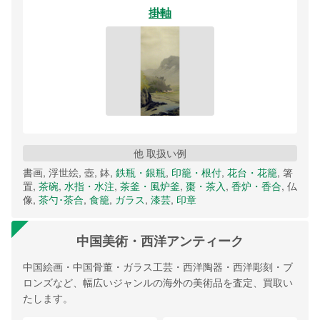
掛軸
他 取扱い例
書画, 浮世絵, 壺, 鉢,
鉄瓶・銀瓶
,
印籠・根付
,
花台・花籠
, 箸
置,
茶碗
,
水指・水注
,
茶釜・風炉釜
,
棗・茶入
,
香炉・香合
, 仏
像,
茶勺･茶合
,
食籠
,
ガラス
,
漆芸
,
印章
中国美術・西洋アンティーク
中国絵画・中国骨董・ガラス工芸・西洋陶器・西洋彫刻・ブ
ロンズなど、幅広いジャンルの海外の美術品を査定、買取い
たします。