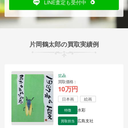
LINE査定も受付中
片岡鶴太郎の買取実績例
せみ
買取価格
10万円
日本画
絵画
特徴
水彩
買取担当
広島支社