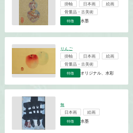
掛軸
日本画
絵画
骨董品・古美術
特徴
水墨
りんご
掛軸
日本画
絵画
骨董品・古美術
特徴
オリジナル、水彩
無
日本画
絵画
特徴
水墨