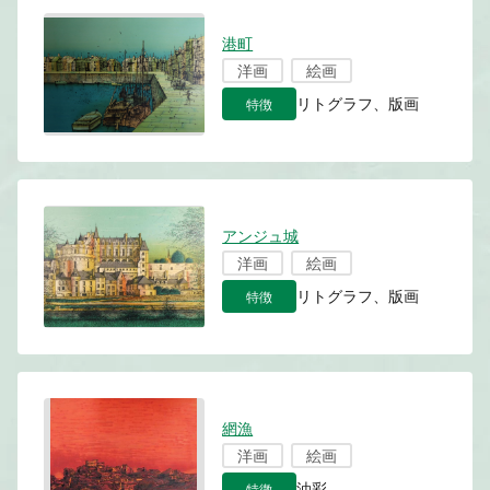
港町
洋画
絵画
特徴
リトグラフ、版画
アンジュ城
洋画
絵画
特徴
リトグラフ、版画
網漁
洋画
絵画
特徴
油彩