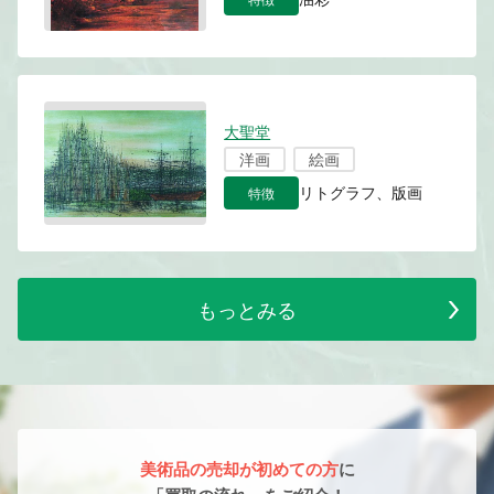
大聖堂
洋画
絵画
特徴
リトグラフ、版画
もっとみる
美術品の売却が初めての方
に