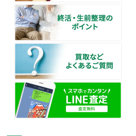
終活・
買取な
LINE