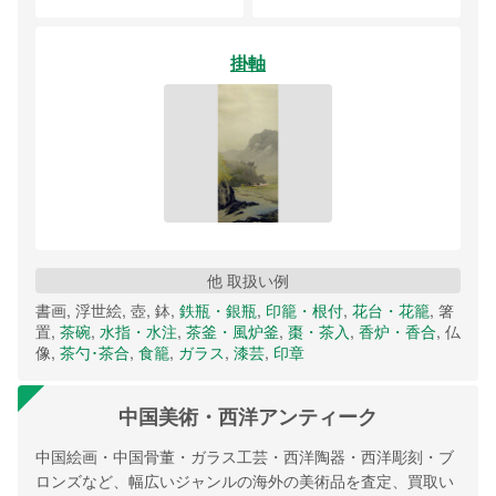
掛軸
他 取扱い例
書画, 浮世絵, 壺, 鉢,
鉄瓶・銀瓶
,
印籠・根付
,
花台・花籠
, 箸
置,
茶碗
,
水指・水注
,
茶釜・風炉釜
,
棗・茶入
,
香炉・香合
, 仏
像,
茶勺･茶合
,
食籠
,
ガラス
,
漆芸
,
印章
中国美術・西洋アンティーク
中国絵画・中国骨董・ガラス工芸・西洋陶器・西洋彫刻・ブ
ロンズなど、幅広いジャンルの海外の美術品を査定、買取い