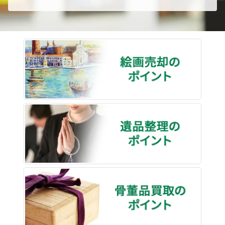
絵画売
遺品整
骨董品