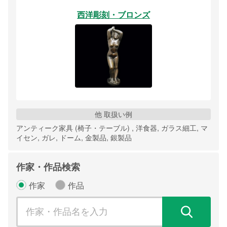
西洋彫刻・ブロンズ
他 取扱い例
アンティーク家具 (椅子・テーブル) , 洋食器, ガラス細工, マ
イセン, ガレ, ドーム, 金製品, 銀製品
作家・作品検索
作家
作品
検