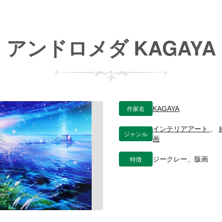
アンドロメダ KAGAYA
作家名
KAGAYA
インテリアアート
、
ジャンル
画
特徴
ジークレー、版画