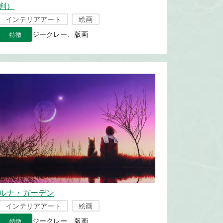
判）
インテリアアート
絵画
特徴
ジークレー、版画
ルナ・ガーデン
インテリアアート
絵画
特徴
ジークレー、版画