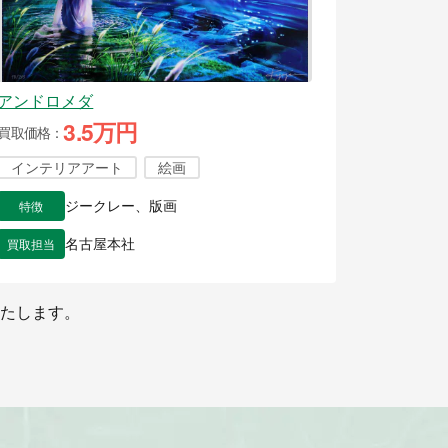
アンドロメダ
3.5万円
買取価格
インテリアアート
絵画
特徴
ジークレー、版画
買取担当
名古屋本社
たします。