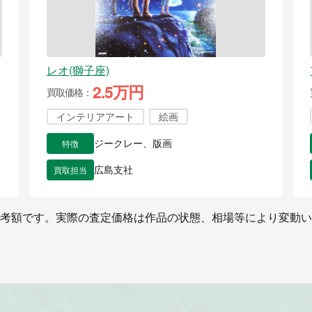
レオ(獅子座)
2.5万円
買取価格
インテリアアート
絵画
特徴
ジークレー、版画
買取担当
広島支社
考額です。実際の査定価格は作品の状態、相場等により変動い