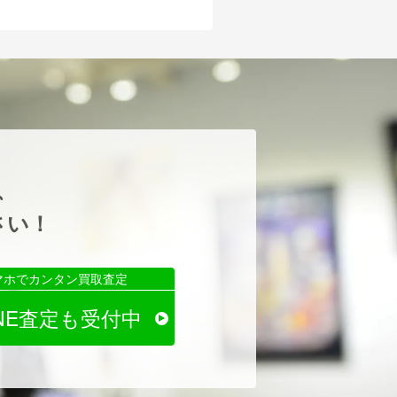
、
さい！
マホでカンタン買取査定
INE査定も受付中