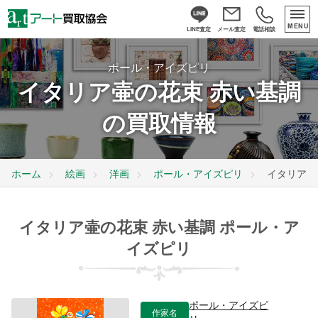
MENU
LINE査定
メール査定
電話相談
ポール・アイズピリ
イタリア壷の花束 赤い基調
の買取情報
ホーム
絵画
洋画
ポール・アイズピリ
イタリア壷
イタリア壷の花束 赤い基調 ポール・ア
イズピリ
ポール・アイズピ
作家名