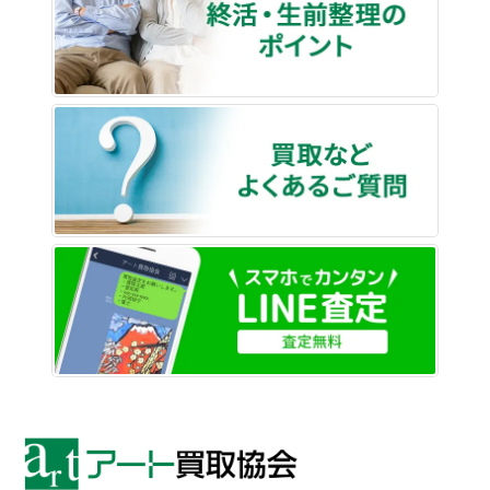
買取な
LINE