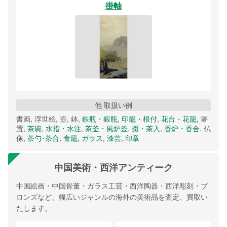
掛軸
他 取扱い例
書画, 浮世絵, 壺, 鉢,
鉄瓶・銀瓶
,
印籠・根付
,
花台・花籠
, 箸
置,
茶碗
,
水指・水注
,
茶釜・風炉釜
,
棗・茶入
,
香炉・香合
, 仏
像,
茶勺･茶合
,
食籠
,
ガラス
,
漆芸
,
印章
中国美術・西洋アンティーク
中国絵画・中国骨董・ガラス工芸・西洋陶器・西洋彫刻・ブ
ロンズなど、幅広いジャンルの海外の美術品を査定、買取い
たします。