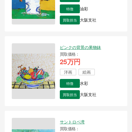
特徴
油彩
買取担当
大阪支社
ピンクの背景の果物鉢
買取価格
25万円
洋画
絵画
特徴
水彩
買取担当
大阪支社
サントロペ湾
買取価格