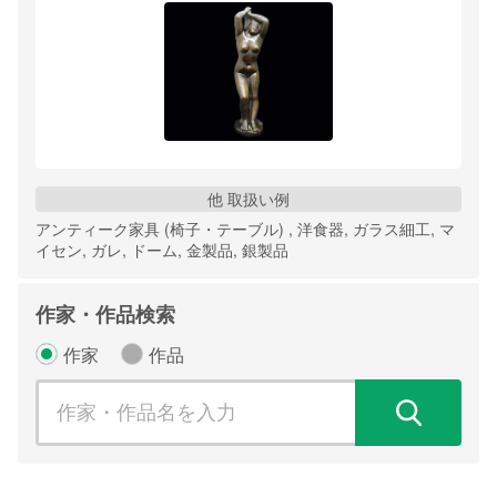
他 取扱い例
アンティーク家具 (椅子・テーブル) , 洋食器, ガラス細工, マ
イセン, ガレ, ドーム, 金製品, 銀製品
作家・作品検索
作家
作品
検