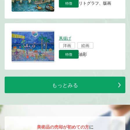
特徴
リトグラフ、版画
凧揚げ
洋画
絵画
特徴
油彩
もっとみる
美術品の売却が初めての方
に