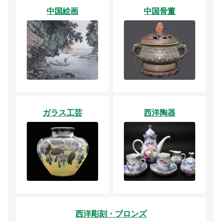
中国絵画
中国骨董
ガラス工芸
西洋陶器
西洋彫刻・ブロンズ