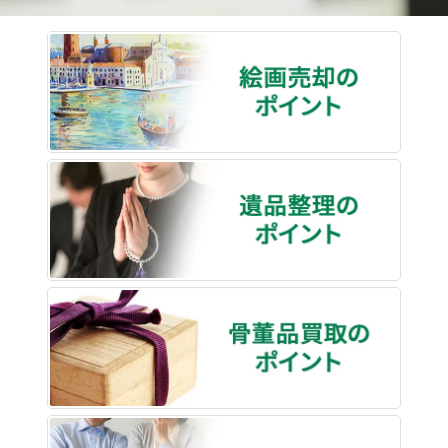
絵画売
遺品整
骨董品
終活・