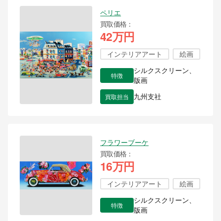
ペリエ
買取価格
42万円
インテリアアート
絵画
シルクスクリーン、
特徴
版画
買取担当
九州支社
フラワーブーケ
買取価格
16万円
インテリアアート
絵画
シルクスクリーン、
特徴
版画