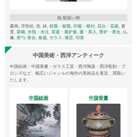
他 取扱い例
書画, 浮世絵, 壺, 鉢,
鉄瓶・銀瓶
,
印籠・根付
,
花台・花籠
, 箸
置,
茶碗
,
水指・水注
,
茶釜・風炉釜
,
棗・茶入
,
香炉・香合
, 仏
像,
茶勺･茶合
,
食籠
,
ガラス
,
漆芸
,
印章
中国美術・西洋アンティーク
中国絵画・中国骨董・ガラス工芸・西洋陶器・西洋彫刻・ブ
ロンズなど、幅広いジャンルの海外の美術品を査定、買取い
たします。
中国絵画
中国骨董