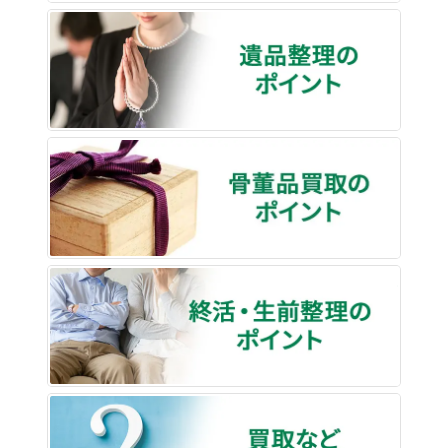
遺品整
骨董品
終活・
買取な