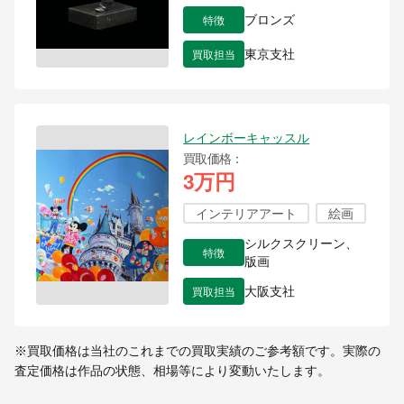
特徴
ブロンズ
買取担当
東京支社
レインボーキャッスル
買取価格
3万円
インテリアアート
絵画
シルクスクリーン、
特徴
版画
買取担当
大阪支社
※買取価格は当社のこれまでの買取実績のご参考額です。実際の
査定価格は作品の状態、相場等により変動いたします。