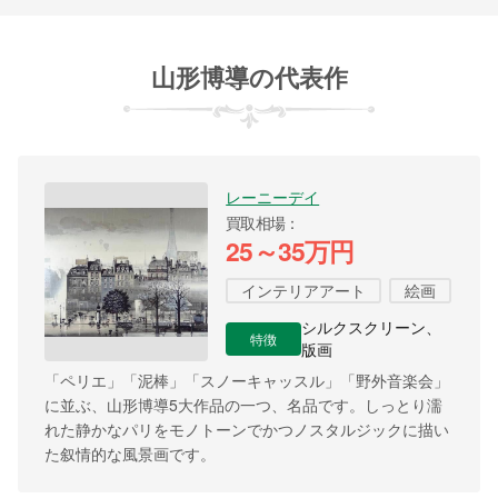
山形博導の代表作
レーニーデイ
買取相場
25～35万円
インテリアアート
絵画
シルクスクリーン、
特徴
版画
「ペリエ」「泥棒」「スノーキャッスル」「野外音楽会」
に並ぶ、山形博導5大作品の一つ、名品です。しっとり濡
れた静かなパリをモノトーンでかつノスタルジックに描い
た叙情的な風景画です。