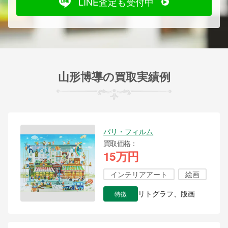
LINE査定も受付中
山形博導の買取実績例
パリ・フィルム
買取価格
15万円
インテリアアート
絵画
特徴
リトグラフ、版画