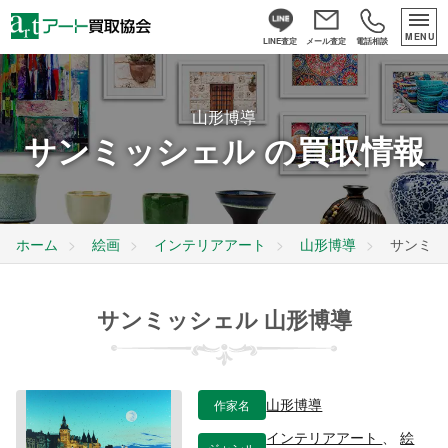
MENU
LINE査定
メール査定
電話相談
山形博導
サンミッシェル の買取情報
ホーム
絵画
インテリアアート
山形博導
サンミッ
サンミッシェル 山形博導
作家名
山形博導
インテリアアート
、
絵
ジャンル