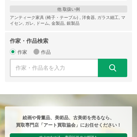
他 取扱い例
アンティーク家具 (椅子・テーブル) , 洋食器, ガラス細工, マ
イセン, ガレ, ドーム, 金製品, 銀製品
作家・作品検索
作家
作品
検
絵画や骨董品、美術品、古美術を売るなら、
買取専門店「アート買取協会」にお任せください！
すぐつながる、査定以外のご相談も