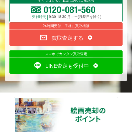
9:30-18:30 月～土(祝祭日を除く)
受付時間
24時間受付、手軽に買取相談
買取査定する
スマホでカンタン買取査定
LINE査定も受付中
絵画売