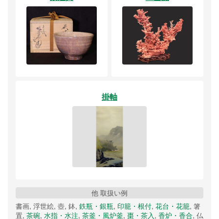
掛軸
他 取扱い例
書画, 浮世絵, 壺, 鉢,
鉄瓶・銀瓶
,
印籠・根付
,
花台・花籠
, 箸
置,
茶碗
,
水指・水注
,
茶釜・風炉釜
,
棗・茶入
,
香炉・香合
, 仏