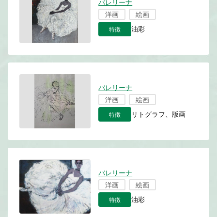
バレリーナ
洋画
絵画
特徴
油彩
バレリーナ
洋画
絵画
特徴
リトグラフ、版画
バレリーナ
洋画
絵画
特徴
油彩