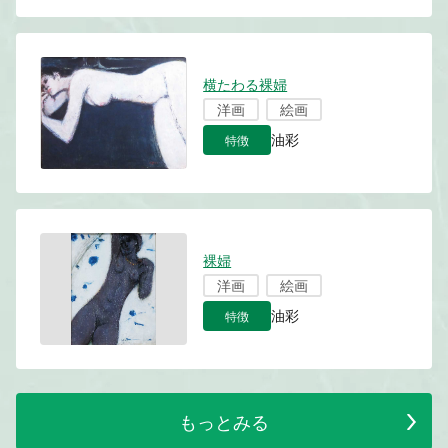
横たわる裸婦
洋画
絵画
特徴
油彩
裸婦
洋画
絵画
特徴
油彩
もっとみる