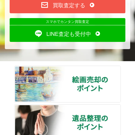
買取査定する
スマホでカンタン買取査定
LINE査定も受付中
絵画売
遺品整