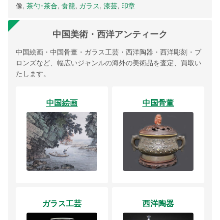
像,
茶勺･茶合
,
食籠
,
ガラス
,
漆芸
,
印章
中国美術・西洋アンティーク
中国絵画・中国骨董・ガラス工芸・西洋陶器・西洋彫刻・ブ
ロンズなど、幅広いジャンルの海外の美術品を査定、買取い
たします。
中国絵画
中国骨董
ガラス工芸
西洋陶器