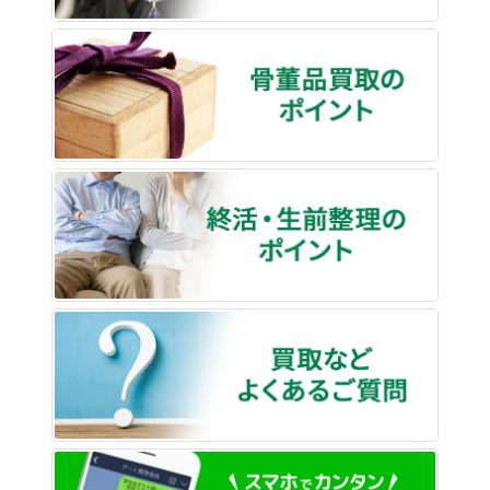
骨董品
終活・
買取な
LINE