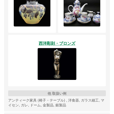
西洋彫刻・ブロンズ
他 取扱い例
アンティーク家具 (椅子・テーブル) , 洋食器, ガラス細工, マ
イセン, ガレ, ドーム, 金製品, 銀製品