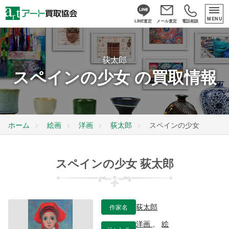
MENU
LINE査定
メール査定
電話相談
荻太郎
スペインの少女 の買取情報
ホーム
絵画
洋画
荻太郎
スペインの少女
スペインの少女 荻太郎
作家名
荻太郎
洋画
、
絵
ジャンル