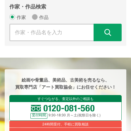
作家・作品検索
作家
作品
検
絵画や骨董品、美術品、古美術を売るなら、
買取専門店「アート買取協会」にお任せください！
すぐつながる、査定以外のご相談も
9:30-18:30 月～土(祝祭日を除く)
受付時間
24時間受付、手軽に買取相談