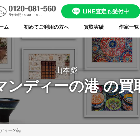
LINE査定も受付中
受付時間：9:30～18:30
ーム
初めてご利用の方へ
買取実績
作家一覧
山本彪一
マンディーの港 の買
ディーの港