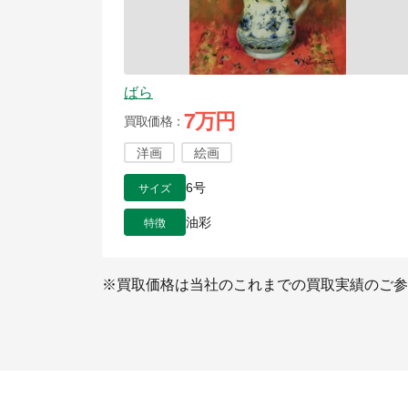
ばら
7万円
買取価格
洋画
絵画
サイズ
6号
特徴
油彩
※買取価格は当社のこれまでの買取実績のご参