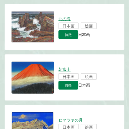
北の海
日本画
絵画
特徴
日本画
朝富士
日本画
絵画
特徴
日本画
ヒマラヤの月
日本画
絵画