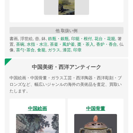
他 取扱い例
書画, 浮世絵, 壺, 鉢,
鉄瓶・銀瓶
,
印籠・根付
,
花台・花籠
, 箸
置,
茶碗
,
水指・水注
,
茶釜・風炉釜
,
棗・茶入
,
香炉・香合
, 仏
像,
茶勺･茶合
,
食籠
,
ガラス
,
漆芸
,
印章
中国美術・西洋アンティーク
中国絵画・中国骨董・ガラス工芸・西洋陶器・西洋彫刻・ブ
ロンズなど、幅広いジャンルの海外の美術品を査定、買取い
たします。
中国絵画
中国骨董