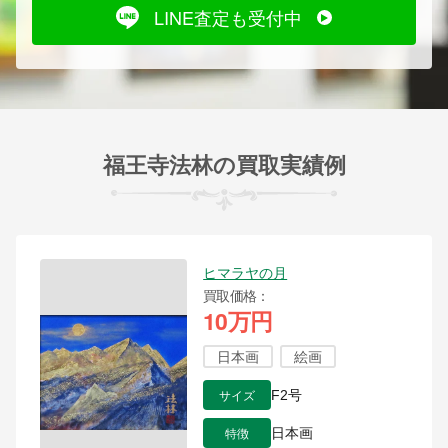
LINE査定も受付中
福王寺法林の買取実績例
ヒマラヤの月
買取価格
10万円
日本画
絵画
サイズ
F2号
特徴
日本画