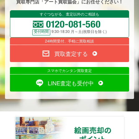
買取専門店「アート買取協会」にお任せください！
すぐつながる、査定以外のご相談も
9:30-18:30 月～土(祝祭日を除く)
受付時間
24時間受付、手軽に買取相談
買取査定する
スマホでカンタン買取査定
LINE査定も受付中
絵画売