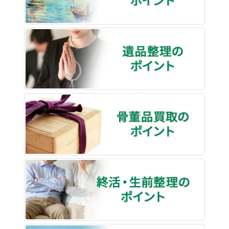
遺品整
骨董品
終活・