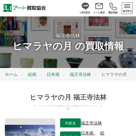
MENU
LINE査定
メール査定
電話相談
福王寺法林
ヒマラヤの月 の買取情報
ホーム
絵画
日本画
福王寺法林
ヒマラヤの月
ヒマラヤの月 福王寺法林
作家名
福王寺法林
日本画
、
絵
ジャンル