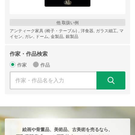
他 取扱い例
アンティーク家具 (椅子・テーブル) , 洋食器, ガラス細工, マ
イセン, ガレ, ドーム, 金製品, 銀製品
作家・作品検索
作家
作品
検
絵画や骨董品、美術品、古美術を売るなら、