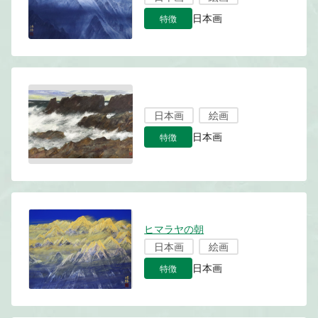
特徴
日本画
日本画
絵画
特徴
日本画
ヒマラヤの朝
日本画
絵画
特徴
日本画