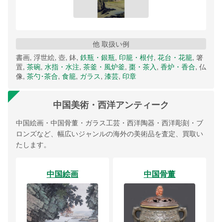
他 取扱い例
書画, 浮世絵, 壺, 鉢,
鉄瓶・銀瓶
,
印籠・根付
,
花台・花籠
, 箸
置,
茶碗
,
水指・水注
,
茶釜・風炉釜
,
棗・茶入
,
香炉・香合
, 仏
像,
茶勺･茶合
,
食籠
,
ガラス
,
漆芸
,
印章
中国美術・西洋アンティーク
中国絵画・中国骨董・ガラス工芸・西洋陶器・西洋彫刻・ブ
ロンズなど、幅広いジャンルの海外の美術品を査定、買取い
たします。
中国絵画
中国骨董