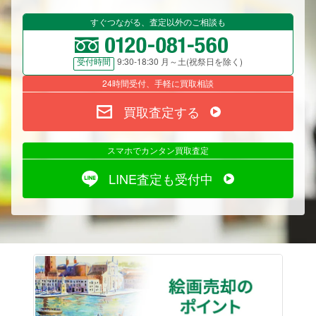
すぐつながる、査定以外のご相談も
9:30-18:30 月～土(祝祭日を除く)
受付時間
24時間受付、手軽に買取相談
買取査定する
スマホでカンタン買取査定
LINE査定も受付中
絵画売