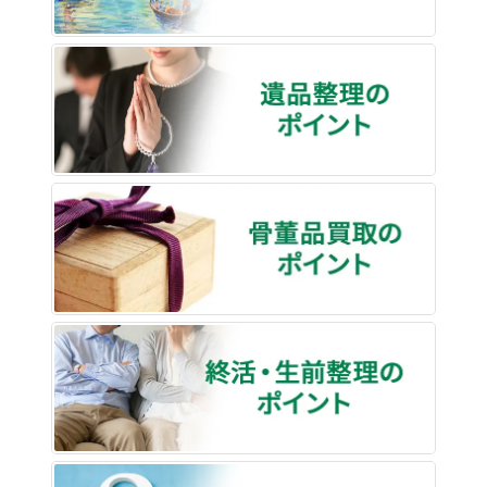
遺品整
骨董品
終活・
買取な