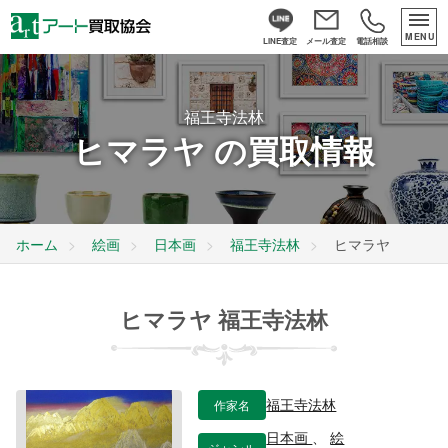
MENU
LINE査定
メール査定
電話相談
福王寺法林
ヒマラヤ の買取情報
ホーム
絵画
日本画
福王寺法林
ヒマラヤ
ヒマラヤ 福王寺法林
作家名
福王寺法林
日本画
、
絵
ジャンル