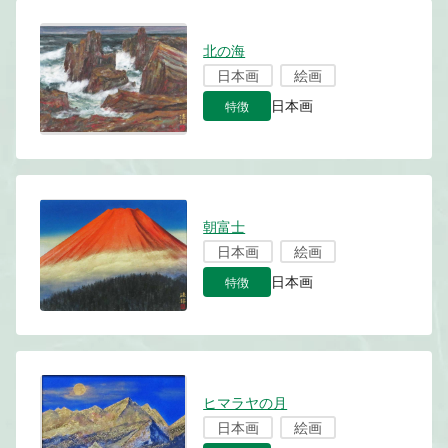
北の海
日本画
絵画
特徴
日本画
朝富士
日本画
絵画
特徴
日本画
ヒマラヤの月
日本画
絵画