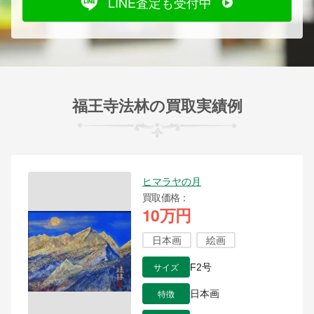
LINE査定も受付中
福王寺法林の買取実績例
ヒマラヤの月
買取価格
10万円
日本画
絵画
サイズ
F2号
特徴
日本画