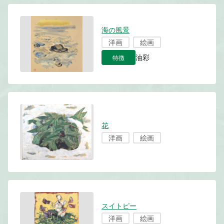
海の風景
洋画
絵画
特徴
油彩
花
洋画
絵画
スイトピー
洋画
絵画