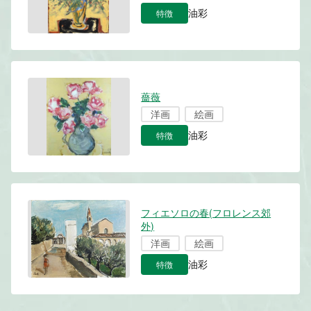
特徴
油彩
薔薇
洋画
絵画
特徴
油彩
フィエソロの春(フロレンス郊
外)
洋画
絵画
特徴
油彩