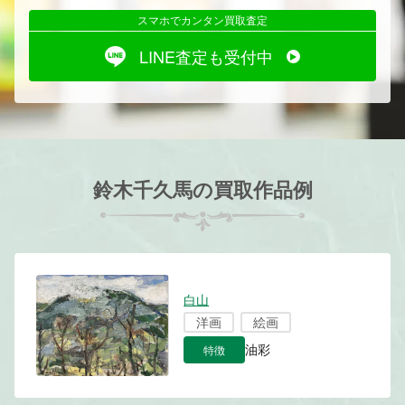
スマホでカンタン買取査定
LINE査定も受付中
鈴木千久馬の買取作品例
白山
洋画
絵画
特徴
油彩