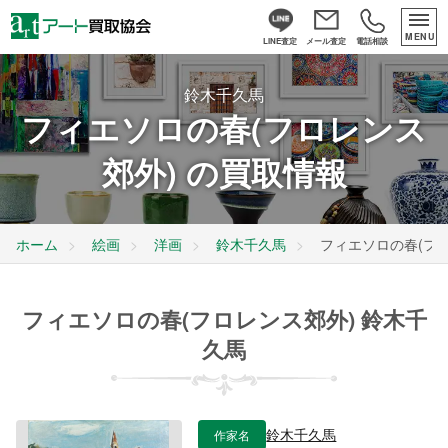
MENU
LINE査定
メール査定
電話相談
鈴木千久馬
フィエソロの春(フロレンス
郊外) の買取情報
ホーム
絵画
洋画
鈴木千久馬
フィエソロの春(フ
フィエソロの春(フロレンス郊外) 鈴木千
久馬
作家名
鈴木千久馬