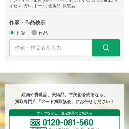
イセン, ガレ, ドーム, 金製品, 銀製品
作家・作品検索
作家
作品
検
絵画や骨董品、美術品、古美術を売るなら、
買取専門店「アート買取協会」にお任せください！
すぐつながる、査定以外のご相談も
9:30-18:30 月～土(祝祭日を除く)