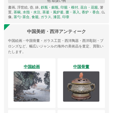
他 取扱い例
書画, 浮世絵, 壺, 鉢,
鉄瓶・銀瓶
,
印籠・根付
,
花台・花籠
, 箸
置,
茶碗
,
水指・水注
,
茶釜・風炉釜
,
棗・茶入
,
香炉・香合
, 仏
像,
茶勺･茶合
,
食籠
,
ガラス
,
漆芸
,
印章
中国美術・西洋アンティーク
中国絵画・中国骨董・ガラス工芸・西洋陶器・西洋彫刻・ブ
ロンズなど、幅広いジャンルの海外の美術品を査定、買取い
たします。
中国絵画
中国骨董