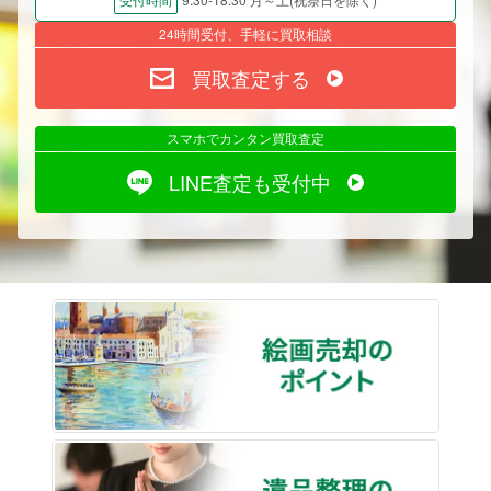
受付時間
24時間受付、手軽に買取相談
買取査定する
スマホでカンタン買取査定
LINE査定も受付中
絵画売
遺品整