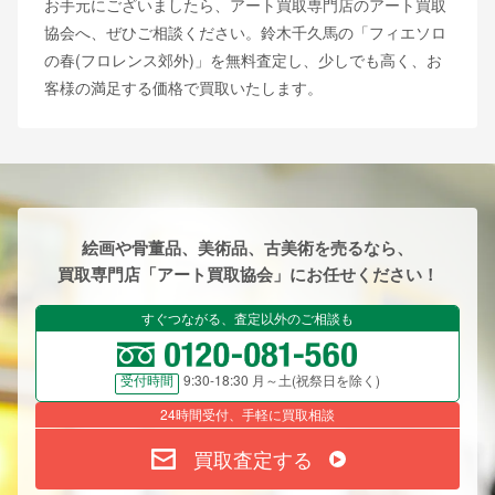
お手元にございましたら、アート買取専門店のアート買取
協会へ、ぜひご相談ください。鈴木千久馬の「フィエソロ
の春(フロレンス郊外)」を無料査定し、少しでも高く、お
客様の満足する価格で買取いたします。
絵画や骨董品、美術品、古美術を売るなら、
買取専門店「アート買取協会」にお任せください！
すぐつながる、査定以外のご相談も
9:30-18:30 月～土(祝祭日を除く)
受付時間
24時間受付、手軽に買取相談
買取査定する