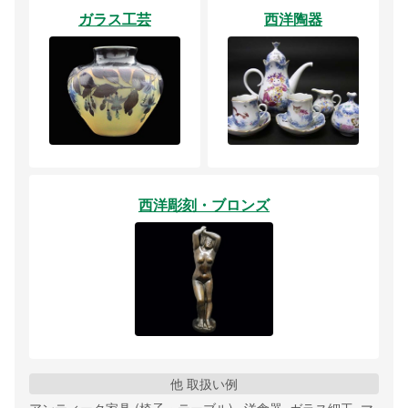
ガラス工芸
西洋陶器
西洋彫刻・ブロンズ
他 取扱い例
アンティーク家具 (椅子・テーブル) , 洋食器, ガラス細工, マ