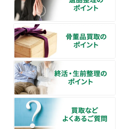
骨董品
終活・
買取な