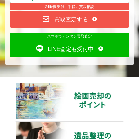
24時間受付、手軽に買取相談
買取査定する
スマホでカンタン買取査定
LINE査定も受付中
絵画売
遺品整