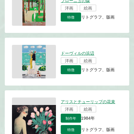
ブローニュの森
洋画
絵画
特徴
リトグラフ、版画
ドーヴィルの浜辺
洋画
絵画
特徴
リトグラフ、版画
アリスとチューリップの花束
洋画
絵画
制作年
1984年
特徴
リトグラフ、版画