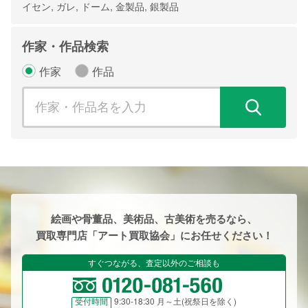
イセン, ガレ, ドーム, 金製品, 銀製品
作家・作品検索
作家
作品
検
絵画や骨董品、美術品、古美術を売るなら、
買取専門店「アート買取協会」にお任せください！
すぐつながる、査定以外のご相談も
9:30-18:30 月～土(祝祭日を除く)
受付時間