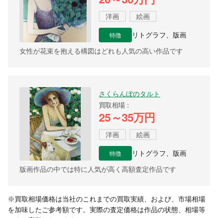
洋画
絵画
特徴
リトグラフ、版画
女性が花束を抱える構図はどれも人気の高い作品です
さくらんぼのタルト
買取相場
25～35万円
洋画
絵画
特徴
リトグラフ、版画
版画作品の中では特に人気が高く高額査定作品です
※買取相場価格は当社のこれまでの買取実績、および、市場相場
を加味したご参考額です。実際の査定価格は作品の状態、相場等