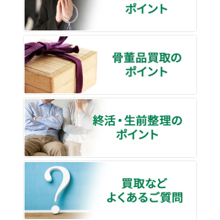
骨董品
終活・
買取な