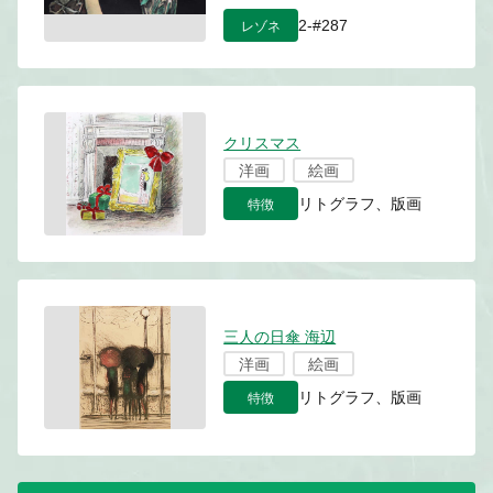
レゾネ
2-#287
クリスマス
洋画
絵画
特徴
リトグラフ、版画
三人の日傘 海辺
洋画
絵画
特徴
リトグラフ、版画