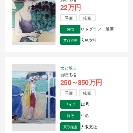
22万円
洋画
絵画
特徴
リトグラフ、版画
買取担当
広島支社
犬と散歩
買取価格
250～350万円
洋画
絵画
サイズ
10号
特徴
油彩
買取担当
大阪支社