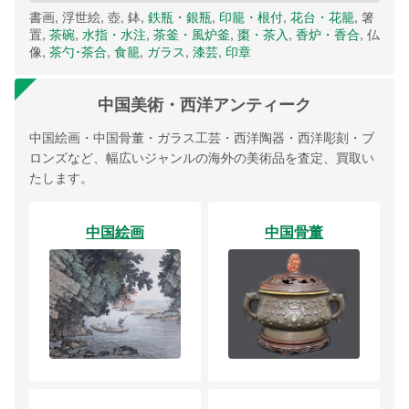
書画, 浮世絵, 壺, 鉢,
鉄瓶・銀瓶
,
印籠・根付
,
花台・花籠
, 箸
置,
茶碗
,
水指・水注
,
茶釜・風炉釜
,
棗・茶入
,
香炉・香合
, 仏
像,
茶勺･茶合
,
食籠
,
ガラス
,
漆芸
,
印章
中国美術・西洋アンティーク
中国絵画・中国骨董・ガラス工芸・西洋陶器・西洋彫刻・ブ
ロンズなど、幅広いジャンルの海外の美術品を査定、買取い
たします。
中国絵画
中国骨董