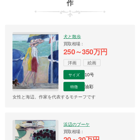
作
犬と散歩
買取相場
250～350万円
洋画
絵画
サイズ
10号
特徴
油彩
女性と海辺。作家を代表するモチーフです
浜辺のブーケ
買取相場
20～30万円