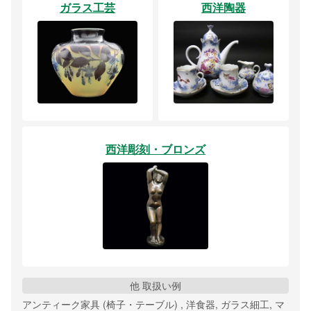
ガラス工芸
西洋陶器
西洋彫刻・ブロンズ
他 取扱い例
アンティーク家具 (椅子・テーブル) , 洋食器, ガラス細工, マ