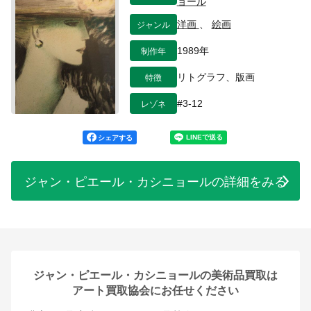
ョール
ジャンル
洋画
、
絵画
制作年
1989年
特徴
リトグラフ、版画
レゾネ
#3-12
シェアする
ジャン・ピエール・カシニョールの詳細をみる
ジャン・ピエール・カシニョールの美術品買取は
アート買取協会にお任せください