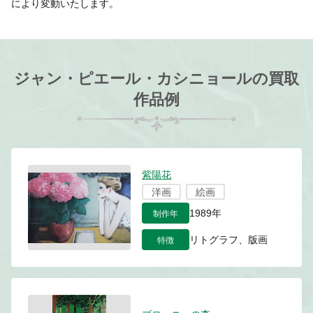
により変動いたします。
ジャン・ピエール・カシニョールの買取
作品例
紫陽花
洋画
絵画
制作年
1989年
特徴
リトグラフ、版画