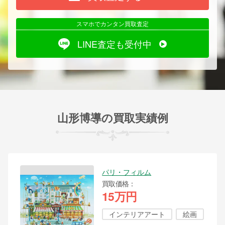
スマホでカンタン買取査定
LINE査定も受付中
山形博導の買取実績例
パリ・フィルム
買取価格
15万円
インテリアアート
絵画