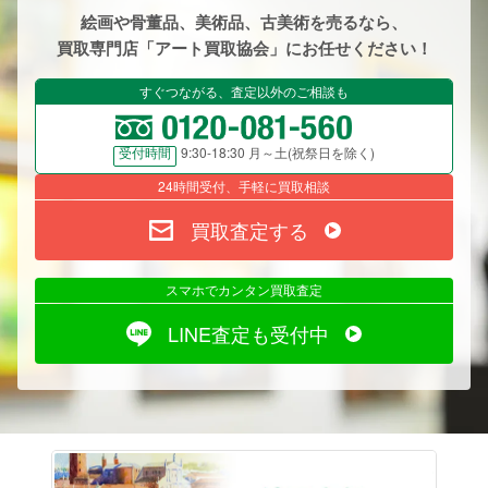
絵画や骨董品、美術品、古美術を売るなら、
買取専門店「アート買取協会」にお任せください！
すぐつながる、査定以外のご相談も
9:30-18:30 月～土(祝祭日を除く)
受付時間
24時間受付、手軽に買取相談
買取査定する
スマホでカンタン買取査定
LINE査定も受付中
絵画売