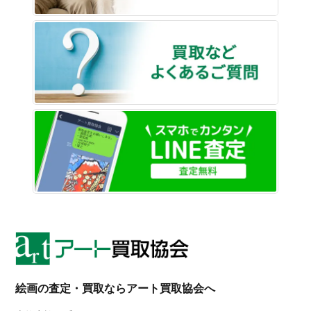
買取な
LINE
絵画の査定・買取ならアート買取協会へ