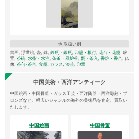
他 取扱い例
書画, 浮世絵, 壺, 鉢,
鉄瓶・銀瓶
,
印籠・根付
,
花台・花籠
, 箸
置,
茶碗
,
水指・水注
,
茶釜・風炉釜
,
棗・茶入
,
香炉・香合
, 仏
像,
茶勺･茶合
,
食籠
,
ガラス
,
漆芸
,
印章
中国美術・西洋アンティーク
中国絵画・中国骨董・ガラス工芸・西洋陶器・西洋彫刻・ブ
ロンズなど、幅広いジャンルの海外の美術品を査定、買取い
たします。
中国絵画
中国骨董