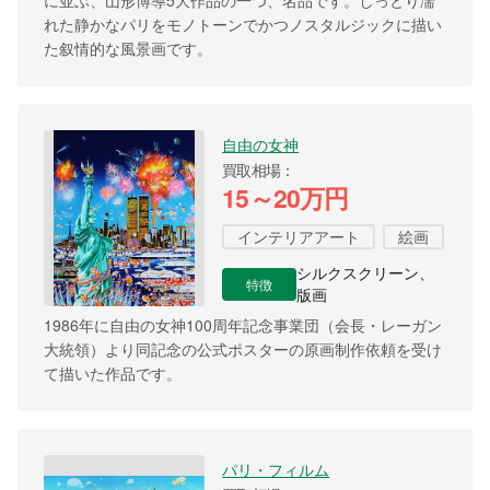
に並ぶ、山形博導5大作品の一つ、名品です。しっとり濡
れた静かなパリをモノトーンでかつノスタルジックに描い
た叙情的な風景画です。
自由の女神
買取相場
15～20万円
インテリアアート
絵画
シルクスクリーン、
特徴
版画
1986年に自由の女神100周年記念事業団（会長・レーガン
大統領）より同記念の公式ポスターの原画制作依頼を受け
て描いた作品です。
パリ・フィルム