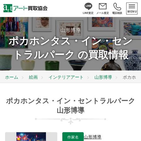
MENU
LINE査定
メール査定
電話相談
山形博導
ポカホンタス・イン・セン
トラルパーク の買取情報
ホーム
絵画
インテリアアート
山形博導
ポカホン
ポカホンタス・イン・セントラルパーク
山形博導
作家名
山形博導