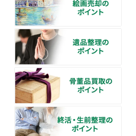
遺品整
骨董品
終活・