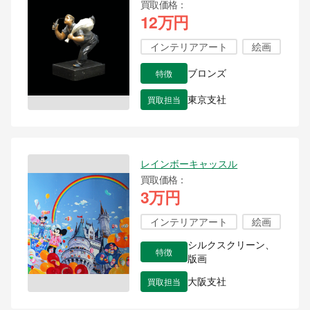
買取価格
12万円
インテリアアート
絵画
特徴
ブロンズ
買取担当
東京支社
レインボーキャッスル
買取価格
3万円
インテリアアート
絵画
シルクスクリーン、
特徴
版画
買取担当
大阪支社