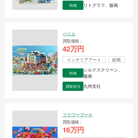
特徴
リトグラフ、版画
ペリエ
買取価格
42万円
インテリアアート
絵画
シルクスクリーン、
特徴
版画
買取担当
九州支社
フラワーブーケ
買取価格
16万円