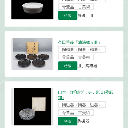
骨董品・古美術
特徴
白磁、皿
久田重義「油滴銘々皿」
陶磁器（陶器・磁器）
骨董品・古美術
特徴
皿、陶磁器
山本一洋｢純プラチナ彩 幻夢彩
翔｣
陶磁器（陶器・磁器）
骨董品・古美術
特徴
陶磁器