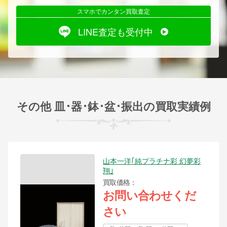
スマホでカンタン買取査定
LINE査定も受付中
その他 皿･器･鉢･盆･振出の買取実績例
山本一洋｢純プラチナ彩 幻夢彩
翔｣
買取価格
お問い合わせくだ
さい