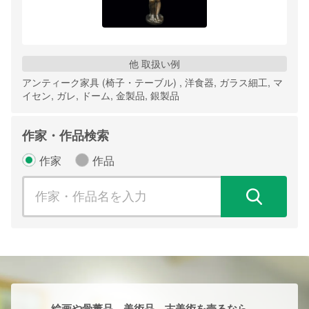
他 取扱い例
アンティーク家具 (椅子・テーブル) , 洋食器, ガラス細工, マ
イセン, ガレ, ドーム, 金製品, 銀製品
作家・作品検索
作家
作品
検
絵画や骨董品、美術品、古美術を売るなら、