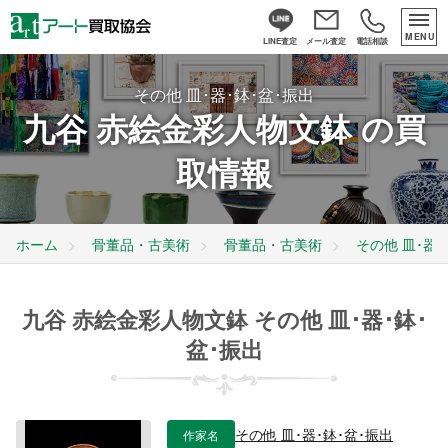
MENU
LINE査定
メール査定
電話相談
その他 皿･器･鉢･盆･振出
九谷 赤絵金彩人物文鉢 の買
取情報
ホーム
骨董品・古美術
骨董品・古美術
その他 皿･器･
九谷 赤絵金彩人物文鉢 その他 皿･器･鉢･
盆･振出
作家名
その他 皿･器･鉢･盆･振出