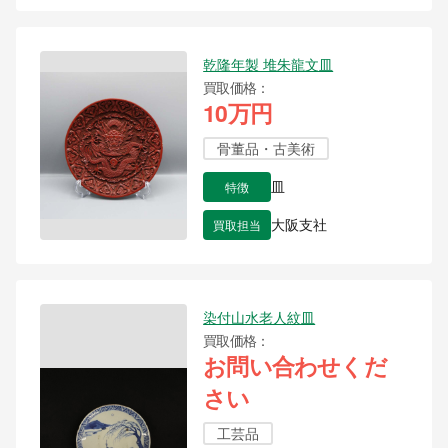
乾隆年製 堆朱龍文皿
買取価格
10万円
骨董品・古美術
特徴
皿
買取担当
大阪支社
染付山水老人紋皿
買取価格
お問い合わせくだ
さい
工芸品