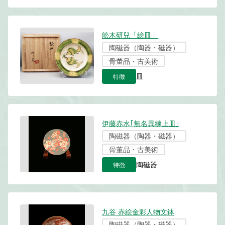
舩木研兒「絵皿」
陶磁器（陶器・磁器）
骨董品・古美術
特徴
皿
伊藤赤水｢無名異練上皿｣
陶磁器（陶器・磁器）
骨董品・古美術
特徴
陶磁器
九谷 赤絵金彩人物文鉢
陶磁器（陶器・磁器）