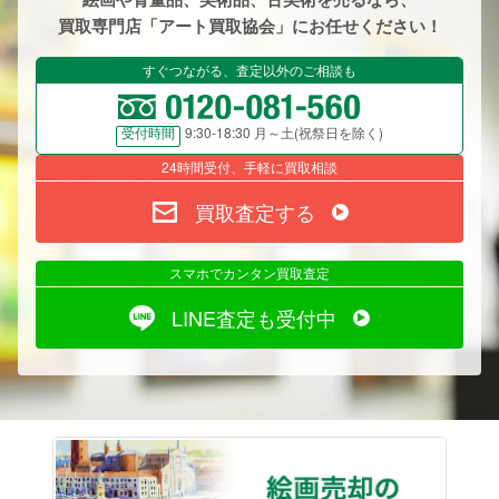
買取専門店「アート買取協会」にお任せください！
すぐつながる、査定以外のご相談も
9:30-18:30 月～土(祝祭日を除く)
受付時間
24時間受付、手軽に買取相談
買取査定する
スマホでカンタン買取査定
LINE査定も受付中
絵画売