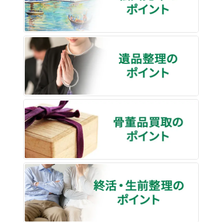
遺品整
骨董品
終活・