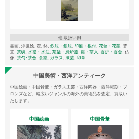
他 取扱い例
書画, 浮世絵, 壺, 鉢,
鉄瓶・銀瓶
,
印籠・根付
,
花台・花籠
, 箸
置,
茶碗
,
水指・水注
,
茶釜・風炉釜
,
棗・茶入
,
香炉・香合
, 仏
像,
茶勺･茶合
,
食籠
,
ガラス
,
漆芸
,
印章
中国美術・西洋アンティーク
中国絵画・中国骨董・ガラス工芸・西洋陶器・西洋彫刻・ブ
ロンズなど、幅広いジャンルの海外の美術品を査定、買取い
たします。
中国絵画
中国骨董