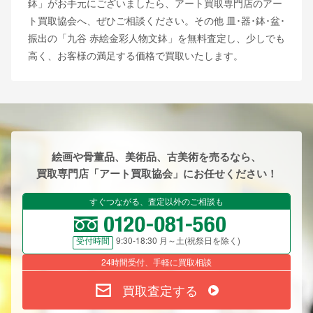
鉢」がお手元にございましたら、アート買取専門店のアー
ト買取協会へ、ぜひご相談ください。その他 皿･器･鉢･盆･
振出の「九谷 赤絵金彩人物文鉢」を無料査定し、少しでも
高く、お客様の満足する価格で買取いたします。
絵画や骨董品、美術品、古美術を売るなら、
買取専門店「アート買取協会」にお任せください！
すぐつながる、査定以外のご相談も
9:30-18:30 月～土(祝祭日を除く)
受付時間
24時間受付、手軽に買取相談
買取査定する