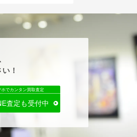
、
さい！
マホでカンタン買取査定
INE査定も受付中