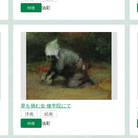
特徴
油彩
草を摘む女 修学院にて
洋画
絵画
特徴
油彩