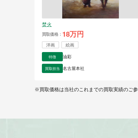
焚火
18万円
買取価格
洋画
絵画
特徴
油彩
買取担当
名古屋本社
※買取価格は当社のこれまでの買取実績のご参