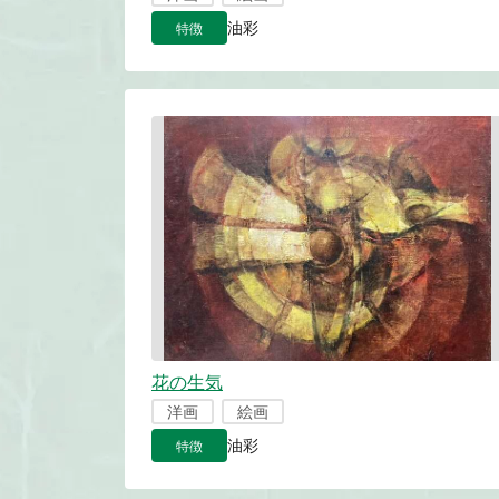
特徴
油彩
花の生気
洋画
絵画
特徴
油彩