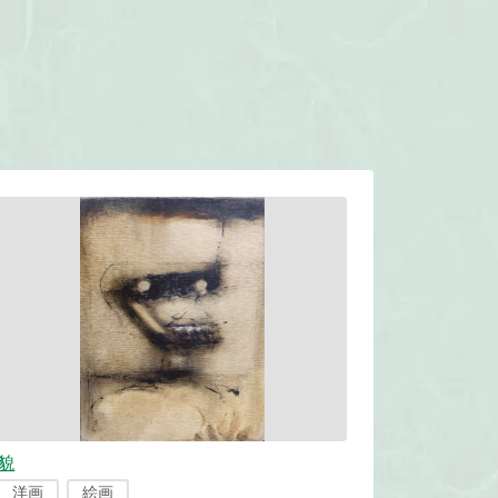
貌
洋画
絵画