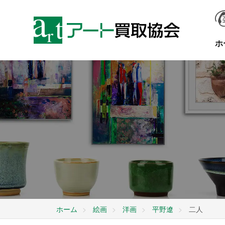
ホ
ホーム
絵画
洋画
平野遼
二人