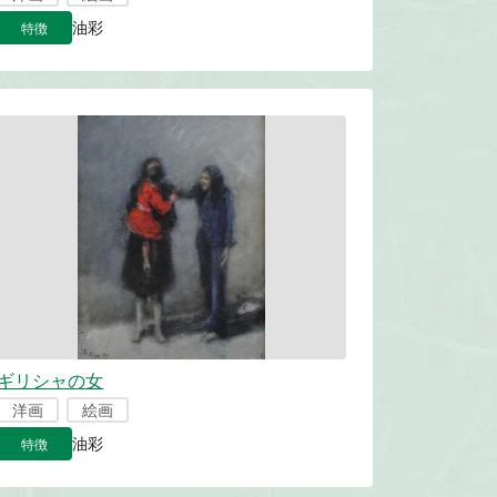
特徴
油彩
ギリシャの女
洋画
絵画
特徴
油彩