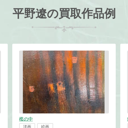
平野遼の買取作品例
檻の中
洋画
絵画