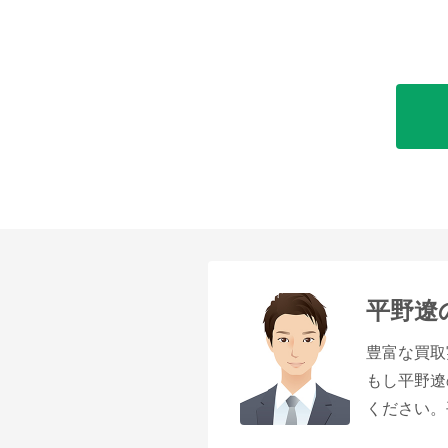
平野遼
豊富な買取
もし平野遼
ください。