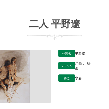
二人 平野遼
作家名
平野遼
洋画
、
絵
ジャンル
画
特徴
水彩