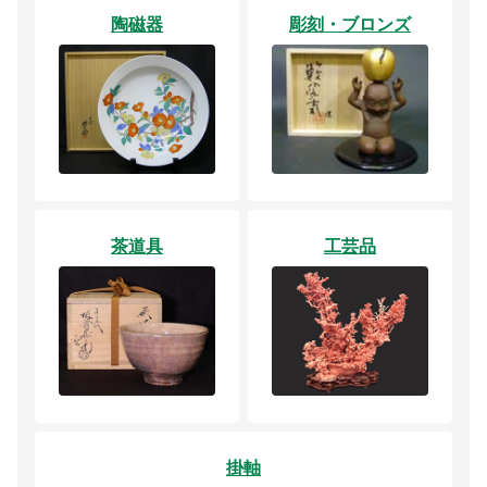
陶磁器
彫刻・ブロンズ
茶道具
工芸品
掛軸