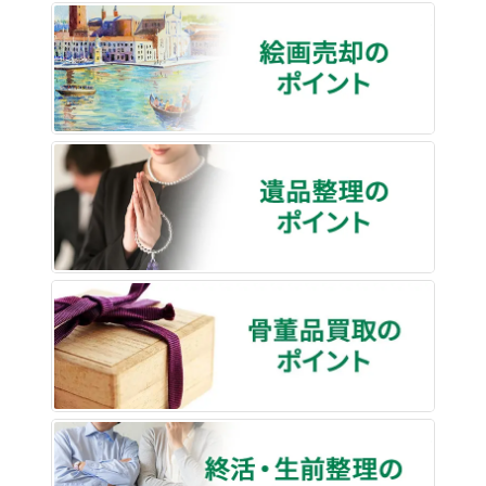
絵画売
遺品整
骨董品
終活・