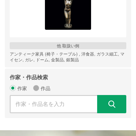
他 取扱い例
アンティーク家具 (椅子・テーブル) , 洋食器, ガラス細工, マ
イセン, ガレ, ドーム, 金製品, 銀製品
作家・作品検索
作家
作品
検