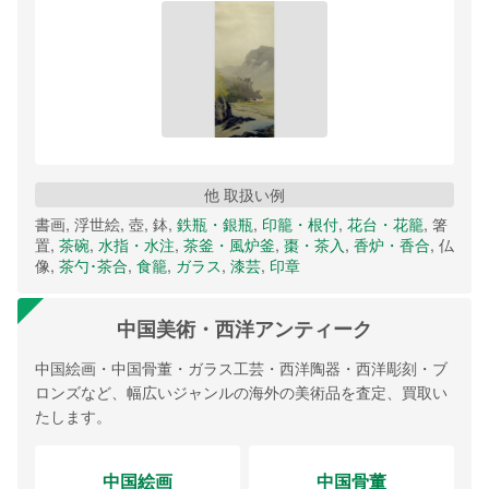
他 取扱い例
書画, 浮世絵, 壺, 鉢,
鉄瓶・銀瓶
,
印籠・根付
,
花台・花籠
, 箸
置,
茶碗
,
水指・水注
,
茶釜・風炉釜
,
棗・茶入
,
香炉・香合
, 仏
像,
茶勺･茶合
,
食籠
,
ガラス
,
漆芸
,
印章
中国美術・西洋アンティーク
中国絵画・中国骨董・ガラス工芸・西洋陶器・西洋彫刻・ブ
ロンズなど、幅広いジャンルの海外の美術品を査定、買取い
たします。
中国絵画
中国骨董