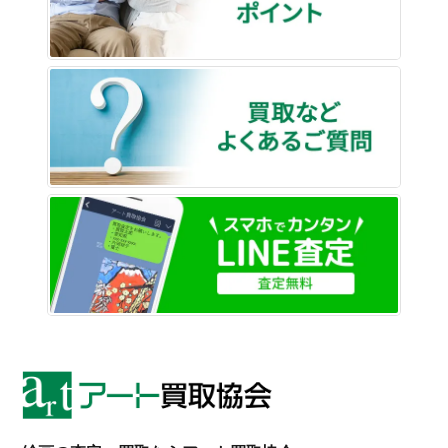
買取な
LINE