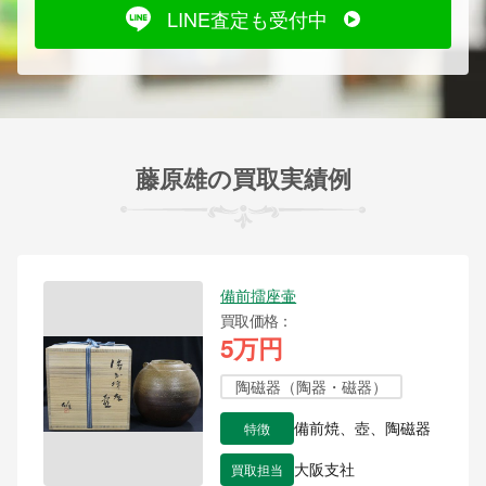
LINE査定も受付中
藤原雄の買取実績例
備前擂座壷
買取価格
5万円
陶磁器（陶器・磁器）
特徴
備前焼、壺、陶磁器
買取担当
大阪支社