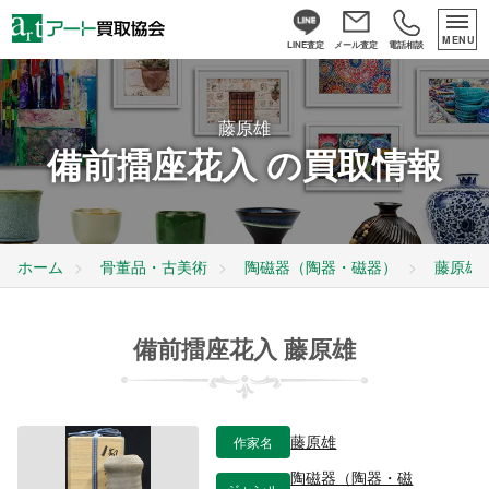
MENU
LINE査定
メール査定
電話相談
藤原雄
備前擂座花入 の買取情報
ホーム
骨董品・古美術
陶磁器（陶器・磁器）
藤原雄
備前擂座花入 藤原雄
作家名
藤原雄
陶磁器（陶器・磁
ジャンル