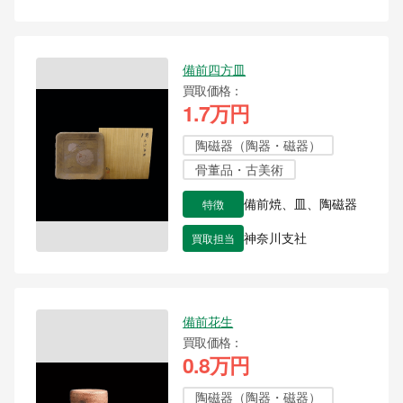
備前四方皿
買取価格
1.7万円
陶磁器（陶器・磁器）
骨董品・古美術
特徴
備前焼、皿、陶磁器
買取担当
神奈川支社
備前花生
買取価格
0.8万円
陶磁器（陶器・磁器）