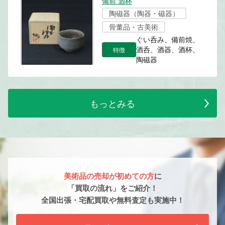
備前 酒杯
陶磁器（陶器・磁器）
骨董品・古美術
ぐい呑み、備前焼、
特徴
酒呑、酒器、酒杯、
陶磁器
もっとみる
美術品の売却が初めての方
に
「買取の流れ」をご紹介！
全国出張・宅配買取や無料査定も実施中！