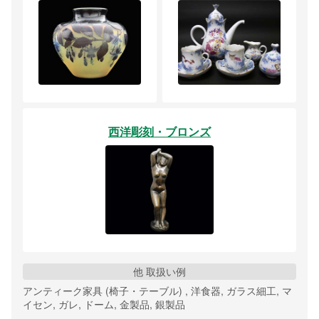
西洋彫刻・ブロンズ
他 取扱い例
アンティーク家具 (椅子・テーブル) , 洋食器, ガラス細工, マ
イセン, ガレ, ドーム, 金製品, 銀製品