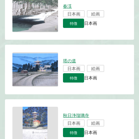
春渓
日本画
絵画
特徴
日本画
塔の道
日本画
絵画
特徴
日本画
秋日浄瑠璃寺
日本画
絵画
特徴
日本画