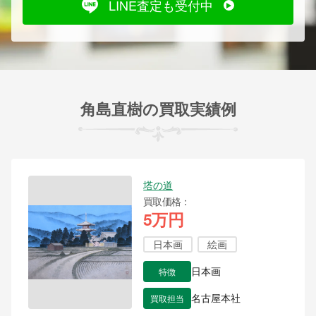
LINE査定も受付中
角島直樹の買取実績例
塔の道
買取価格
5万円
日本画
絵画
特徴
日本画
買取担当
名古屋本社