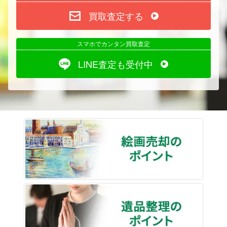
買取査定する
スマホでカンタン買取査定
LINE査定も受付中
絵画売
遺品整