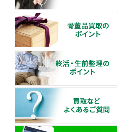
骨董品
終活・
買取な
LINE