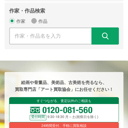
作家・作品検索
作家
作品
検
絵画や骨董品、美術品、古美術を売るなら、
買取専門店「アート買取協会」にお任せください！
すぐつながる、査定以外のご相談も
9:30-18:30 月～土(祝祭日を除く)
受付時間
24時間受付、手軽に買取相談