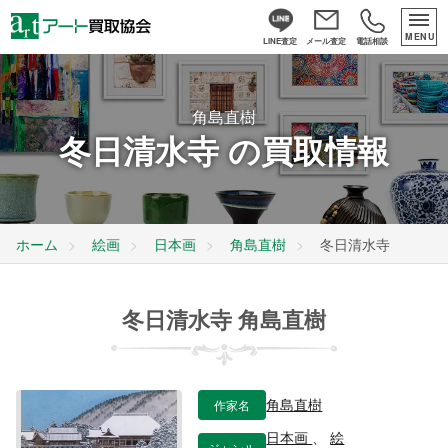
MENU
LINE査定
メール査定
電話相談
角島直樹
冬日清水寺 の買取情報
ホーム
絵画
日本画
角島直樹
冬日清水寺
冬日清水寺 角島直樹
作家名
角島直樹
日本画
、
絵
ジャンル