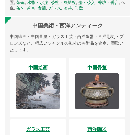
置,
茶碗
,
水指・水注
,
茶釜・風炉釜
,
棗・茶入
,
香炉・香合
, 仏
像,
茶勺･茶合
,
食籠
,
ガラス
,
漆芸
,
印章
中国美術・西洋アンティーク
中国絵画・中国骨董・ガラス工芸・西洋陶器・西洋彫刻・ブ
ロンズなど、幅広いジャンルの海外の美術品を査定、買取い
たします。
中国絵画
中国骨董
ガラス工芸
西洋陶器