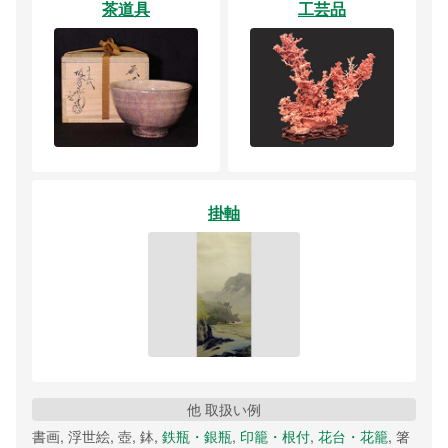
茶道具
工芸品
掛軸
他 取扱い例
書画, 浮世絵, 壺, 鉢,
鉄瓶・銀瓶
,
印籠・根付
,
花台・花籠
, 箸