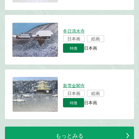
冬日清水寺
日本画
絵画
特徴
日本画
新雪金閣寺
日本画
絵画
特徴
日本画
もっとみる