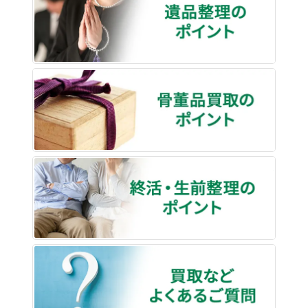
骨董品
終活・
買取な