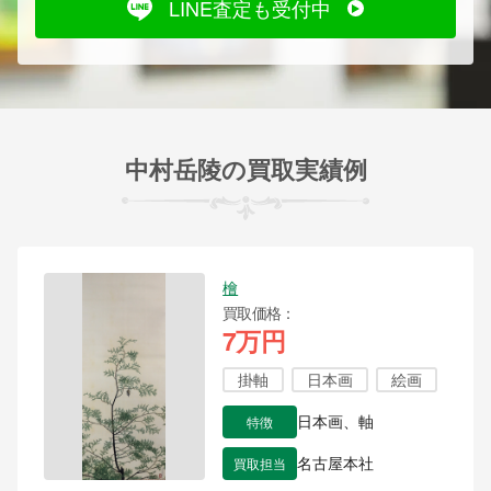
LINE査定も受付中
中村岳陵の買取実績例
檜
買取価格
7万円
掛軸
日本画
絵画
特徴
日本画、軸
買取担当
名古屋本社