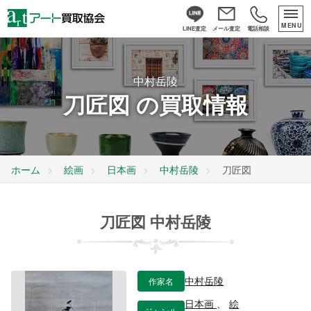
MENU
LINE査定
メール査定
電話相談
中村岳陵
刀匠図 の買取情報
ホーム
絵画
日本画
中村岳陵
刀匠図
刀匠図 中村岳陵
作家名
中村岳陵
日本画
、
絵
ジャンル