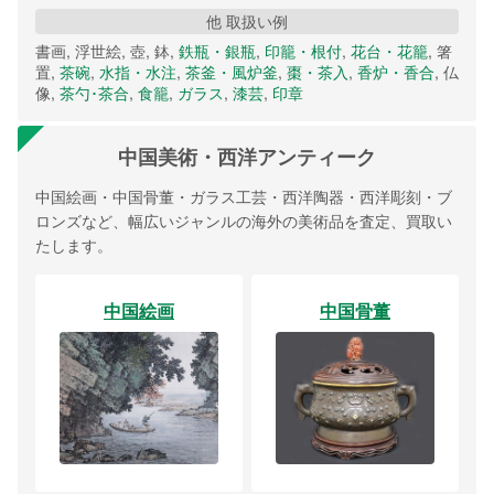
他 取扱い例
書画, 浮世絵, 壺, 鉢,
鉄瓶・銀瓶
,
印籠・根付
,
花台・花籠
, 箸
置,
茶碗
,
水指・水注
,
茶釜・風炉釜
,
棗・茶入
,
香炉・香合
, 仏
像,
茶勺･茶合
,
食籠
,
ガラス
,
漆芸
,
印章
中国美術・西洋アンティーク
中国絵画・中国骨董・ガラス工芸・西洋陶器・西洋彫刻・ブ
ロンズなど、幅広いジャンルの海外の美術品を査定、買取い
たします。
中国絵画
中国骨董