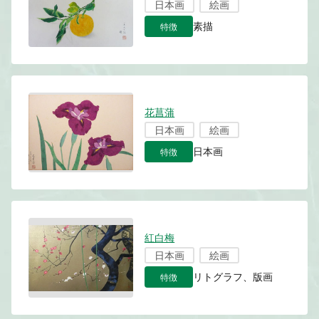
日本画
絵画
特徴
素描
花菖蒲
日本画
絵画
特徴
日本画
紅白梅
日本画
絵画
特徴
リトグラフ、版画