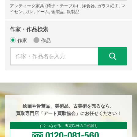
アンティーク家具 (椅子・テーブル) , 洋食器, ガラス細工, マ
イセン, ガレ, ドーム, 金製品, 銀製品
作家・作品検索
作家
作品
検
絵画や骨董品、美術品、古美術を売るなら、
買取専門店「アート買取協会」にお任せください！
すぐつながる、査定以外のご相談も