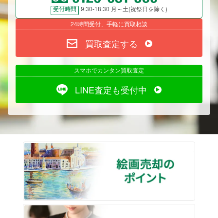
9:30-18:30 月～土(祝祭日を除く)
受付時間
24時間受付、手軽に買取相談
買取査定する
スマホでカンタン買取査定
LINE査定も受付中
絵画売
遺品整