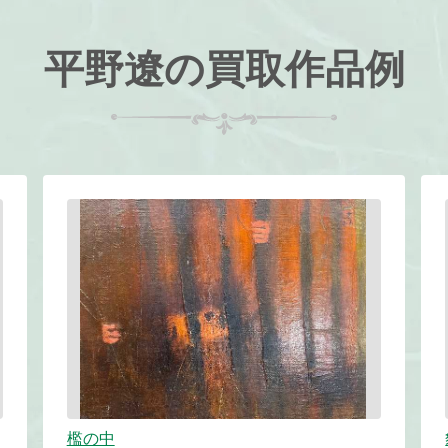
平野遼の買取作品例
檻の中