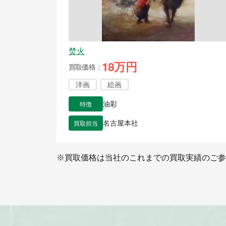
焚火
18万円
買取価格
洋画
絵画
特徴
油彩
買取担当
名古屋本社
※買取価格は当社のこれまでの買取実績のご参