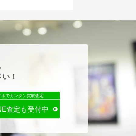
、
さい！
マホでカンタン買取査定
INE査定も受付中