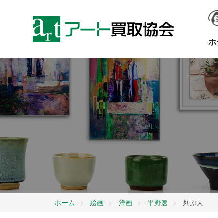
ホ
ホーム
絵画
洋画
平野遼
列ぶ人