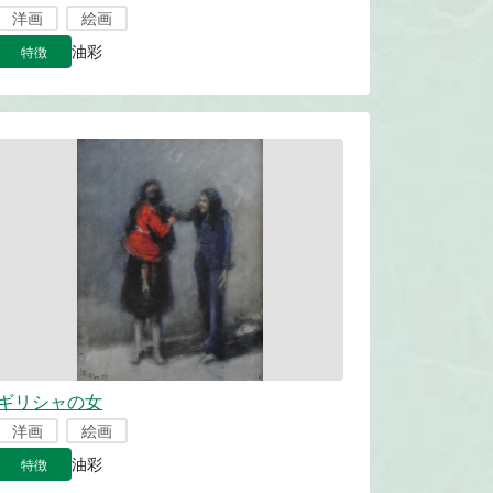
洋画
絵画
特徴
油彩
ギリシャの女
洋画
絵画
特徴
油彩