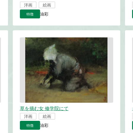
洋画
絵画
特徴
油彩
草を摘む女 修学院にて
洋画
絵画
特徴
油彩