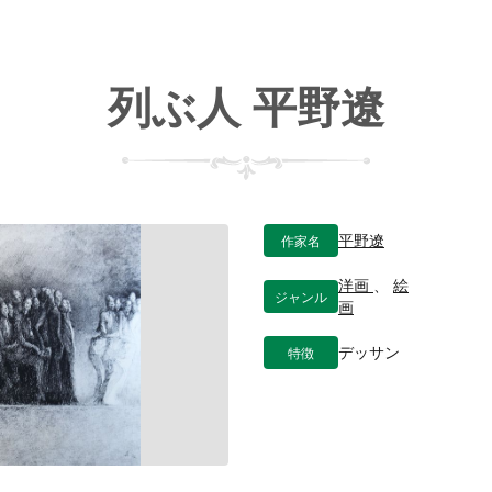
列ぶ人 平野遼
作家名
平野遼
洋画
、
絵
ジャンル
画
特徴
デッサン