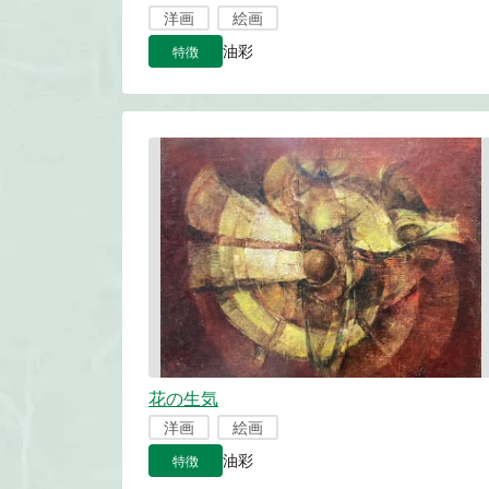
洋画
絵画
特徴
油彩
花の生気
洋画
絵画
特徴
油彩