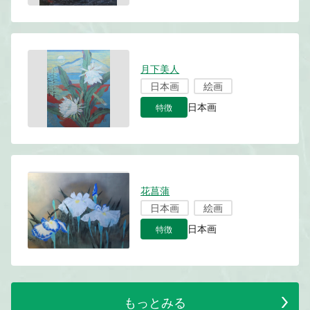
月下美人
日本画
絵画
特徴
日本画
花菖蒲
日本画
絵画
特徴
日本画
もっとみる