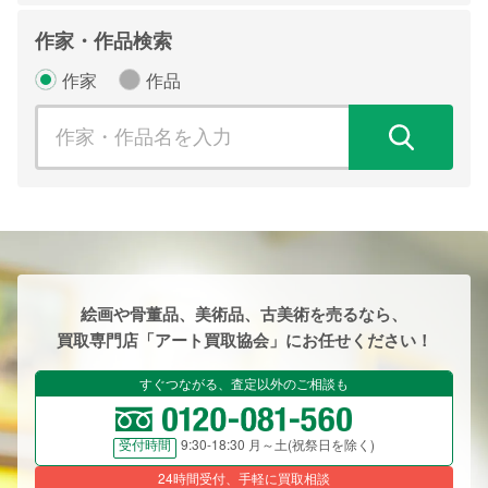
作家・作品検索
作家
作品
検
絵画や骨董品、美術品、古美術を売るなら、
買取専門店「アート買取協会」にお任せください！
すぐつながる、査定以外のご相談も
9:30-18:30 月～土(祝祭日を除く)
受付時間
24時間受付、手軽に買取相談