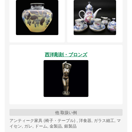
西洋彫刻・ブロンズ
他 取扱い例
アンティーク家具 (椅子・テーブル) , 洋食器, ガラス細工, マ
イセン, ガレ, ドーム, 金製品, 銀製品