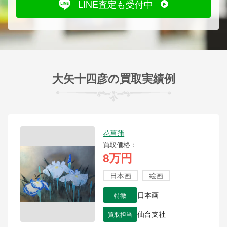
LINE査定も受付中
大矢十四彦の買取実績例
花菖蒲
買取価格
8万円
日本画
絵画
特徴
日本画
買取担当
仙台支社