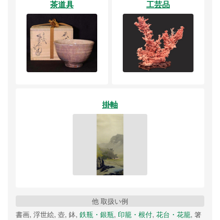
茶道具
工芸品
掛軸
他 取扱い例
書画, 浮世絵, 壺, 鉢,
鉄瓶・銀瓶
,
印籠・根付
,
花台・花籠
, 箸