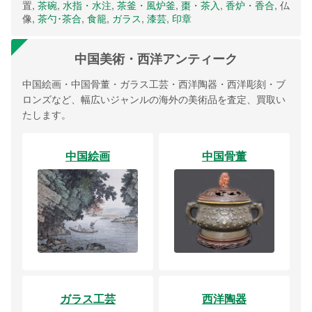
置,
茶碗
,
水指・水注
,
茶釜・風炉釜
,
棗・茶入
,
香炉・香合
, 仏
像,
茶勺･茶合
,
食籠
,
ガラス
,
漆芸
,
印章
中国美術・西洋アンティーク
中国絵画・中国骨董・ガラス工芸・西洋陶器・西洋彫刻・ブ
ロンズなど、幅広いジャンルの海外の美術品を査定、買取い
たします。
中国絵画
中国骨董
ガラス工芸
西洋陶器