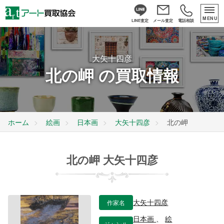
MENU
LINE査定
メール査定
電話相談
大矢十四彦
北の岬 の買取情報
ホーム
絵画
日本画
大矢十四彦
北の岬
北の岬 大矢十四彦
作家名
大矢十四彦
日本画
、
絵
ジャンル