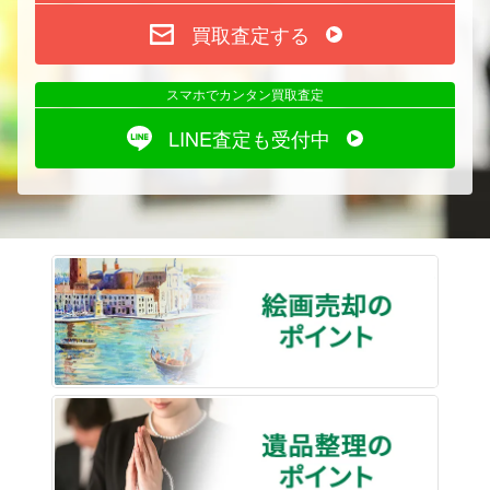
買取査定する
スマホでカンタン買取査定
LINE査定も受付中
絵画売
遺品整