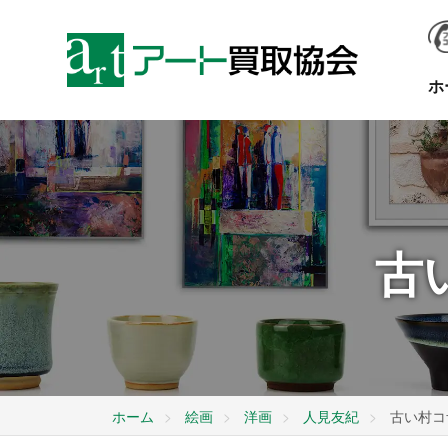
ホ
古
ホーム
絵画
洋画
人見友紀
古い村コ