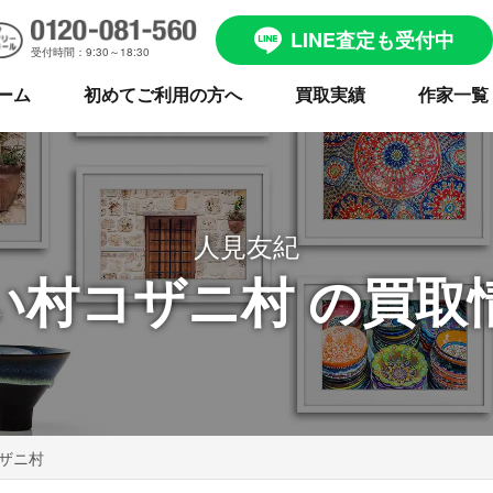
LINE査定も受付中
受付時間：9:30～18:30
ーム
初めてご利用の方へ
買取実績
作家一覧
人見友紀
い村コザニ村 の買取
ザニ村