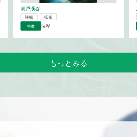
洞戸渓谷
洋画
絵画
特徴
油彩
もっとみる