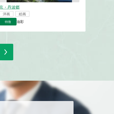
京・丹波郷
洋画
絵画
特徴
油彩