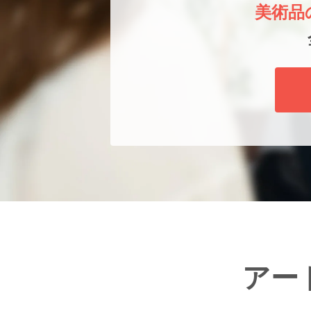
美術品
アー