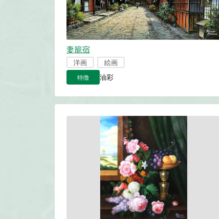
妻籠宿
洋画
絵画
特徴
油彩