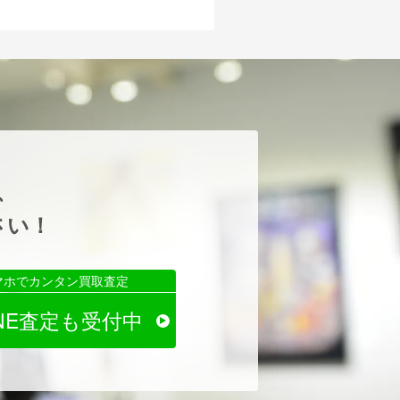
、
さい！
マホでカンタン買取査定
INE査定も受付中