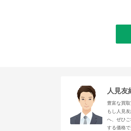
人見友
豊富な買取
もし人見友
へ、ぜひご
する価格で