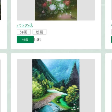
バラの花
洋画
絵画
特徴
油彩