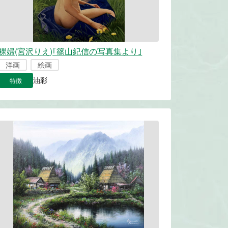
裸婦(宮沢りえ)｢篠山紀信の写真集より｣
洋画
絵画
特徴
油彩