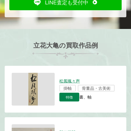
LINE査定も受付中
立花大亀の買取作品例
松風颯々声
掛軸
骨董品・古美術
特徴
書、軸