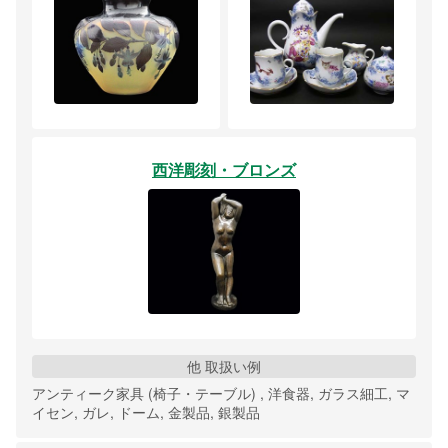
西洋彫刻・ブロンズ
他 取扱い例
アンティーク家具 (椅子・テーブル) , 洋食器, ガラス細工, マ
イセン, ガレ, ドーム, 金製品, 銀製品