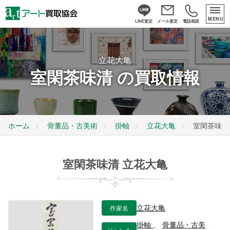
MENU
LINE査定
メール査定
電話相談
立花大亀
室閑茶味清 の買取情報
ホーム
骨董品・古美術
掛軸
立花大亀
室閑茶味清
室閑茶味清 立花大亀
作家名
立花大亀
掛軸
、
骨董品・古美
ジャンル