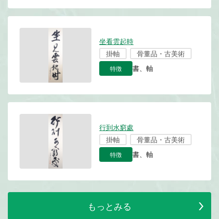
坐看雲起時
掛軸
骨董品・古美術
特徴
書、軸
行到水窮處
掛軸
骨董品・古美術
特徴
書、軸
もっとみる