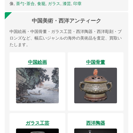
像,
茶勺･茶合
,
食籠
,
ガラス
,
漆芸
,
印章
中国美術・西洋アンティーク
中国絵画・中国骨董・ガラス工芸・西洋陶器・西洋彫刻・ブ
ロンズなど、幅広いジャンルの海外の美術品を査定、買取い
たします。
中国絵画
中国骨董
ガラス工芸
西洋陶器