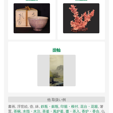
掛軸
他 取扱い例
書画, 浮世絵, 壺, 鉢,
鉄瓶・銀瓶
,
印籠・根付
,
花台・花籠
, 箸
置,
茶碗
,
水指・水注
,
茶釜・風炉釜
,
棗・茶入
,
香炉・香合
, 仏