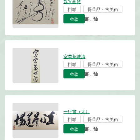
瓢箪画賛
掛軸
骨董品・古美術
特徴
書、軸
室閑茶味清
掛軸
骨董品・古美術
特徴
書、軸
一行書（大）
掛軸
骨董品・古美術
特徴
書、軸