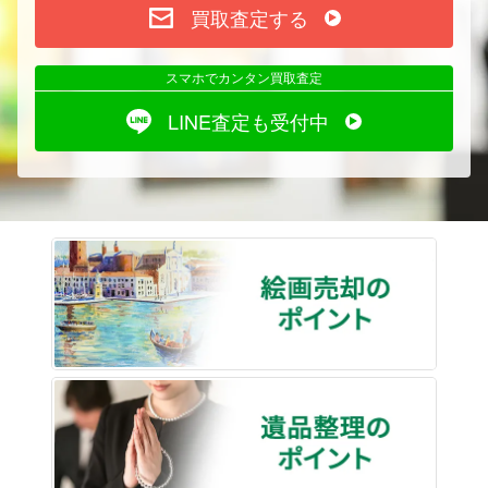
買取査定する
スマホでカンタン買取査定
LINE査定も受付中
絵画売
遺品整