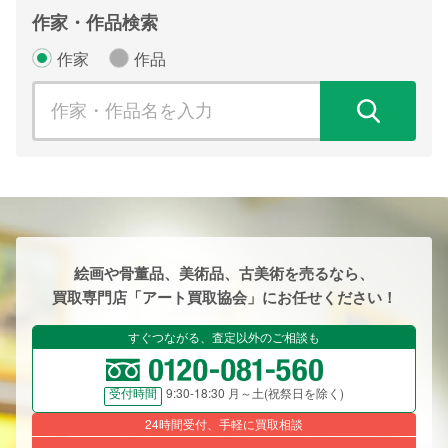
作家・作品検索
作家
作品
検
絵画や骨董品、美術品、古美術を売るなら、
買取専門店「アート買取協会」にお任せください！
すぐつながる、査定以外のご相談も
9:30-18:30 月～土(祝祭日を除く)
受付時間
24時間受付、手軽に買取相談