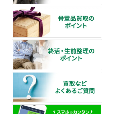
骨董品
終活・
買取な
LINE