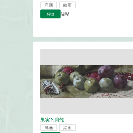
洋画
絵画
特徴
油彩
果実と貝殻
洋画
絵画