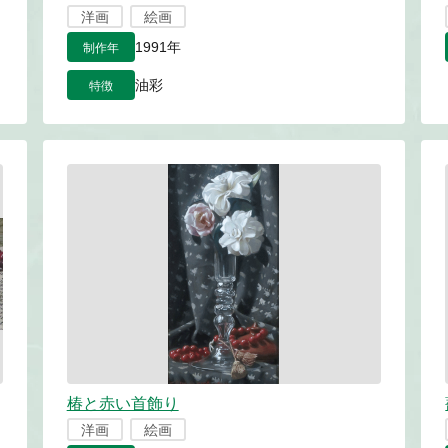
洋画
絵画
制作年
1991年
特徴
油彩
椿と赤い首飾り
洋画
絵画