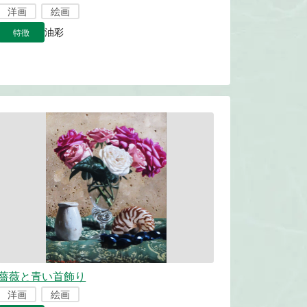
洋画
絵画
特徴
油彩
薔薇と青い首飾り
洋画
絵画