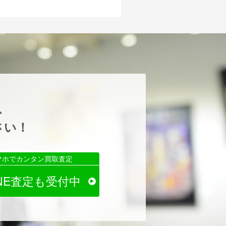
、
さい！
マホでカンタン買取査定
INE査定も受付中