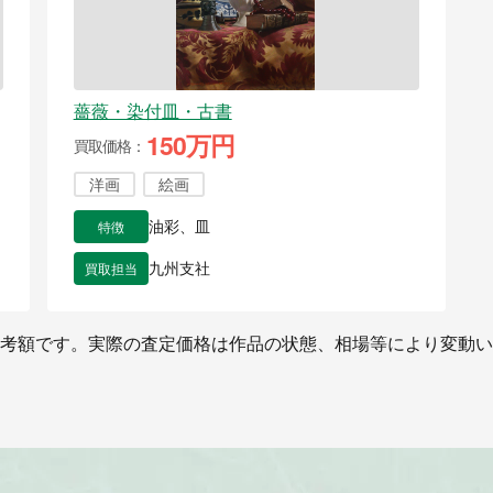
薔薇・染付皿・古書
150万円
買取価格
洋画
絵画
特徴
油彩、皿
買取担当
九州支社
考額です。実際の査定価格は作品の状態、相場等により変動い