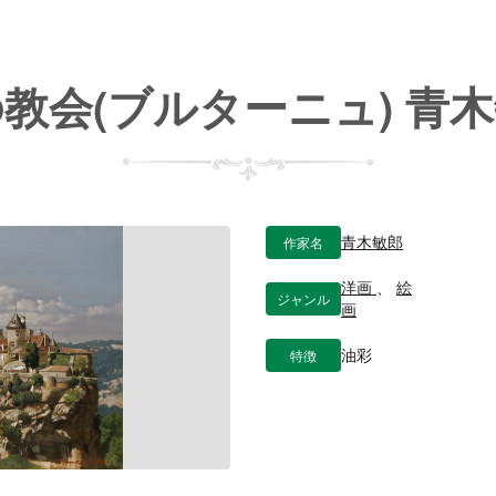
教会(ブルターニュ) 青
作家名
青木敏郎
洋画
、
絵
ジャンル
画
特徴
油彩