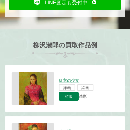
LINE査定も受付中
柳沢淑郎の買取作品例
紅衣の少女
洋画
絵画
特徴
油彩