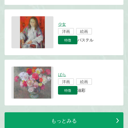
少女
洋画
絵画
特徴
パステル
ばら
洋画
絵画
特徴
油彩
もっとみる