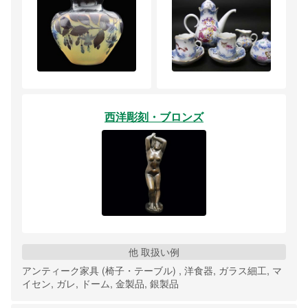
西洋彫刻・ブロンズ
他 取扱い例
アンティーク家具 (椅子・テーブル) , 洋食器, ガラス細工, マ
イセン, ガレ, ドーム, 金製品, 銀製品