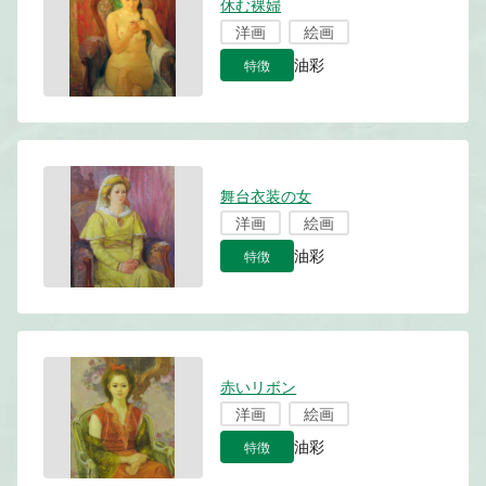
休む裸婦
洋画
絵画
特徴
油彩
舞台衣装の女
洋画
絵画
特徴
油彩
赤いリボン
洋画
絵画
特徴
油彩