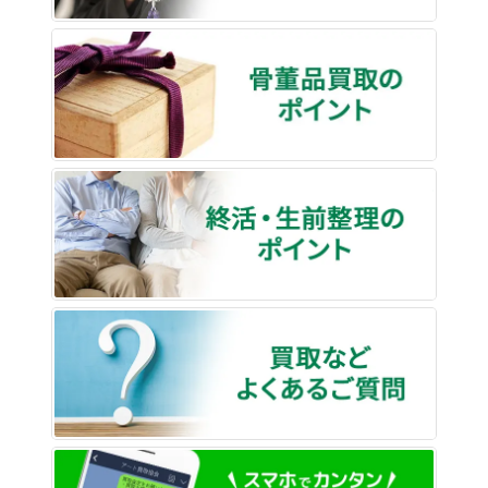
骨董品
終活・
買取な
LINE