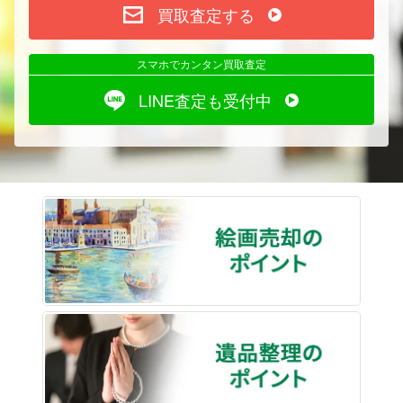
買取査定する
スマホでカンタン買取査定
LINE査定も受付中
絵画売
遺品整