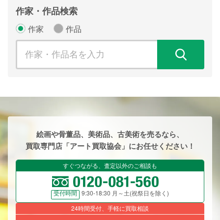
作家・作品検索
作家
作品
検
絵画や骨董品、美術品、古美術を売るなら、
買取専門店「アート買取協会」にお任せください！
すぐつながる、査定以外のご相談も
9:30-18:30 月～土(祝祭日を除く)
受付時間
24時間受付、手軽に買取相談