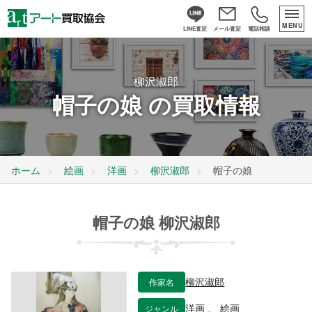
MENU
LINE査定
メール査定
電話相談
柳沢淑郎
帽子の娘 の買取情報
ホーム
絵画
洋画
柳沢淑郎
帽子の娘
帽子の娘 柳沢淑郎
作家名
柳沢淑郎
ジャンル
洋画
、
絵画