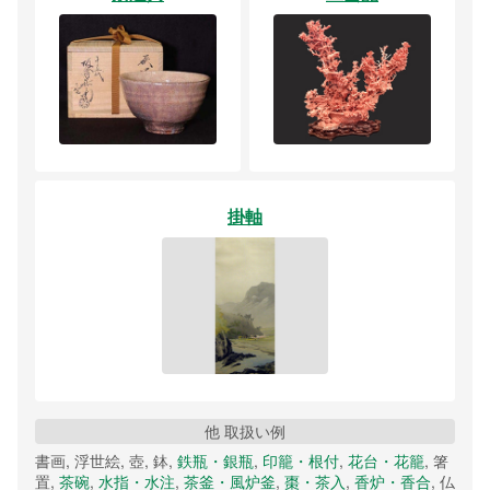
掛軸
他 取扱い例
書画, 浮世絵, 壺, 鉢,
鉄瓶・銀瓶
,
印籠・根付
,
花台・花籠
, 箸
置,
茶碗
,
水指・水注
,
茶釜・風炉釜
,
棗・茶入
,
香炉・香合
, 仏