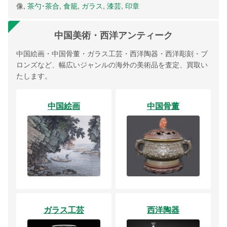
像,
茶勺･茶合
,
食籠
,
ガラス
,
漆芸
,
印章
中国美術・西洋アンティーク
中国絵画・中国骨董・ガラス工芸・西洋陶器・西洋彫刻・ブ
ロンズなど、幅広いジャンルの海外の美術品を査定、買取い
たします。
中国絵画
中国骨董
ガラス工芸
西洋陶器