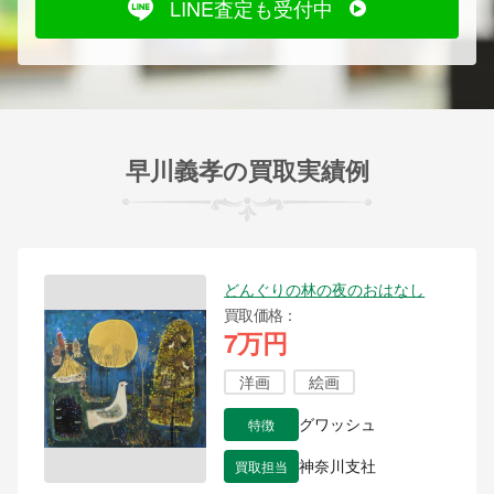
LINE査定も受付中
早川義孝の買取実績例
どんぐりの林の夜のおはなし
買取価格
7万円
洋画
絵画
特徴
グワッシュ
買取担当
神奈川支社