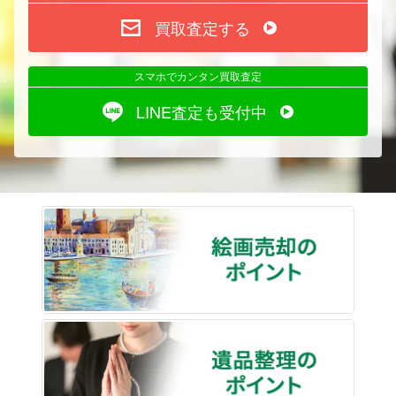
買取査定する
スマホでカンタン買取査定
LINE査定も受付中
絵画売
遺品整