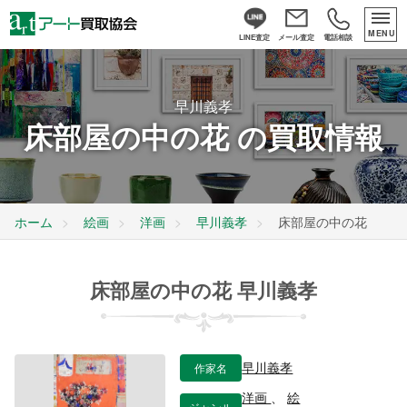
MENU
LINE査定
メール査定
電話相談
早川義孝
床部屋の中の花 の買取情報
ホーム
絵画
洋画
早川義孝
床部屋の中の花
床部屋の中の花 早川義孝
作家名
早川義孝
洋画
、
絵
ジャンル