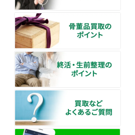
骨董品
終活・
買取な
LINE