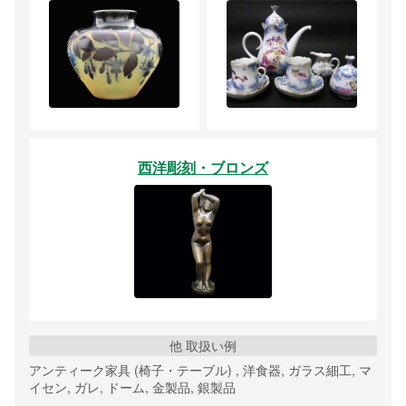
西洋彫刻・ブロンズ
他 取扱い例
アンティーク家具 (椅子・テーブル) , 洋食器, ガラス細工, マ
イセン, ガレ, ドーム, 金製品, 銀製品