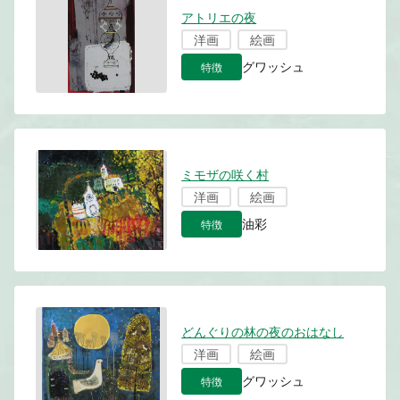
アトリエの夜
洋画
絵画
特徴
グワッシュ
ミモザの咲く村
洋画
絵画
特徴
油彩
どんぐりの林の夜のおはなし
洋画
絵画
特徴
グワッシュ