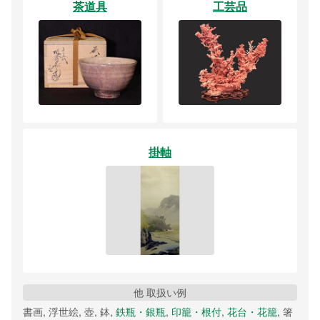
茶道具
工芸品
掛軸
他 取扱い例
書画, 浮世絵, 壺, 鉢,
鉄瓶・銀瓶
,
印籠・根付
,
花台・花籠
, 箸