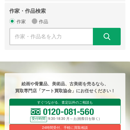
作家・作品検索
作家
作品
検
絵画や骨董品、美術品、古美術を売るなら、
買取専門店「アート買取協会」にお任せください！
すぐつながる、査定以外のご相談も
9:30-18:30 月～土(祝祭日を除く)
受付時間
24時間受付、手軽に買取相談