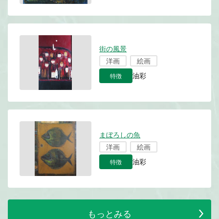
街の風景
洋画
絵画
特徴
油彩
まぼろしの魚
洋画
絵画
特徴
油彩
もっとみる