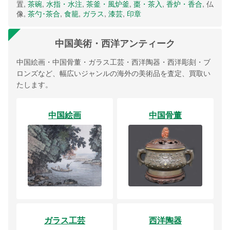
置,
茶碗
,
水指・水注
,
茶釜・風炉釜
,
棗・茶入
,
香炉・香合
, 仏
像,
茶勺･茶合
,
食籠
,
ガラス
,
漆芸
,
印章
中国美術・西洋アンティーク
中国絵画・中国骨董・ガラス工芸・西洋陶器・西洋彫刻・ブ
ロンズなど、幅広いジャンルの海外の美術品を査定、買取い
たします。
中国絵画
中国骨董
ガラス工芸
西洋陶器