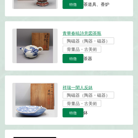
特徴
茶道具、香炉
青華春暁詩意図茶瓶
陶磁器（陶器・磁器）
骨董品・古美術
特徴
茶器
祥瑞一閑人反鉢
陶磁器（陶器・磁器）
骨董品・古美術
特徴
鉢