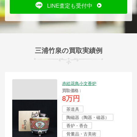
LINE査定も受付中
三浦竹泉の買取実績例
赤絵花鳥小文香炉
買取価格
8万円
茶道具
陶磁器（陶器・磁器）
香炉・香合
骨董品・古美術