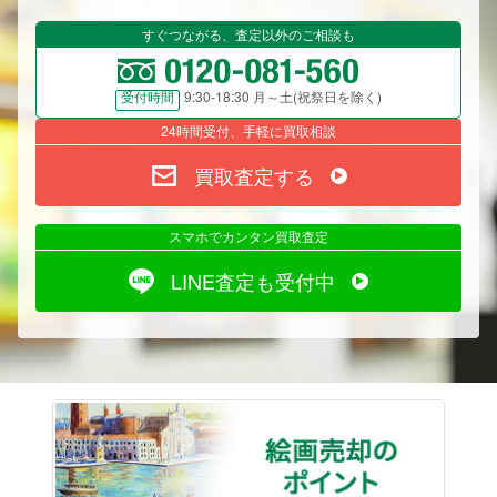
すぐつながる、査定以外のご相談も
9:30-18:30 月～土(祝祭日を除く)
受付時間
24時間受付、手軽に買取相談
買取査定する
スマホでカンタン買取査定
LINE査定も受付中
絵画売