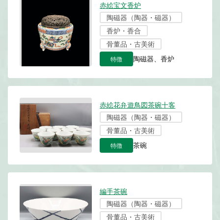
赤絵宝文香炉
陶磁器（陶器・磁器）
香炉・香合
骨董品・古美術
特徴
陶磁器、香炉
赤絵花弁遊鳥図茶碗十客
陶磁器（陶器・磁器）
骨董品・古美術
特徴
茶碗
編手茶碗
陶磁器（陶器・磁器）
骨董品・古美術