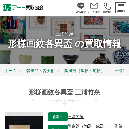
MENU
LINE査定
メール査定
電話相談
三浦竹泉
形様画紋各異盃 の買取情報
ホーム
骨董品・古美術
陶磁器（陶器・磁器）
三浦竹
形様画紋各異盃 三浦竹泉
作家名
三浦竹泉
陶磁器（陶器・磁器）
、
骨董
ジャンル