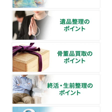
遺品整
骨董品
終活・
買取な