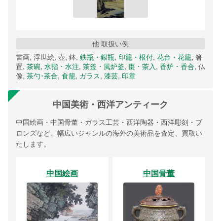
他 取扱い例
書画, 浮世絵, 壺, 鉢,
鉄瓶・銀瓶
,
印籠・根付
,
花台・花籠
, 箸
置,
茶碗
,
水指・水注
,
茶釜・風炉釜
,
棗・茶入
,
香炉・香合
, 仏
像,
茶勺･茶合
,
食籠
,
ガラス
,
漆芸
,
印章
中国美術・西洋アンティーク
中国絵画・中国骨董・ガラス工芸・西洋陶器・西洋彫刻・ブ
ロンズなど、幅広いジャンルの海外の美術品を査定、買取い
たします。
中国絵画
中国骨董