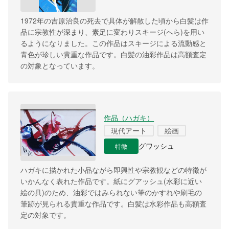
1972年の吉原治良の死去で具体が解散した頃から白髪は作
品に宗教性が深まり、素足に変わりスキージ(へら)を用い
るようになりました。この作品はスキージによる流動感と
青色が珍しい貴重な作品です。白髪の油彩作品は高額査定
の対象となっています。
作品（ハガキ）
現代アート
絵画
特徴
グワッシュ
ハガキに描かれた小品ながら即興性や宗教観などの特徴が
いかんなく表れた作品です。紙にグアッシュ(水彩に近い
絵の具)のため、油彩ではみられない筆のかすれや刷毛の
筆跡が見られる貴重な作品です。白髪は水彩作品も高額査
定の対象です。