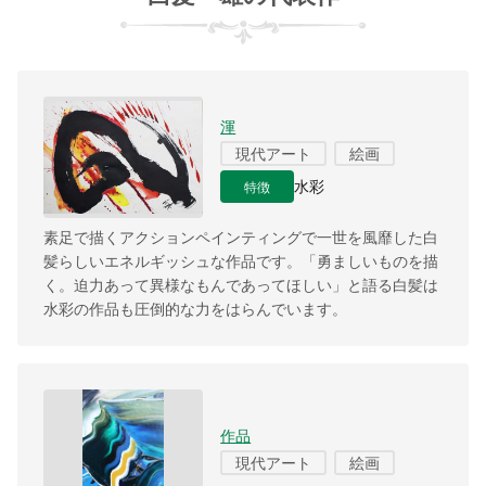
渾
現代アート
絵画
特徴
水彩
素足で描くアクションペインティングで一世を風靡した白
髪らしいエネルギッシュな作品です。「勇ましいものを描
く。迫力あって異様なもんであってほしい」と語る白髪は
水彩の作品も圧倒的な力をはらんでいます。
作品
現代アート
絵画