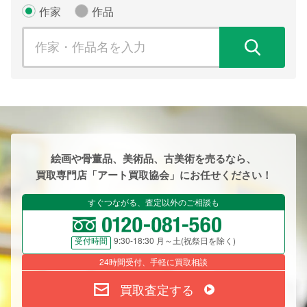
作家
作品
検
絵画や骨董品、美術品、古美術を売るなら、
買取専門店「アート買取協会」にお任せください！
すぐつながる、査定以外のご相談も
9:30-18:30 月～土(祝祭日を除く)
受付時間
24時間受付、手軽に買取相談
買取査定する