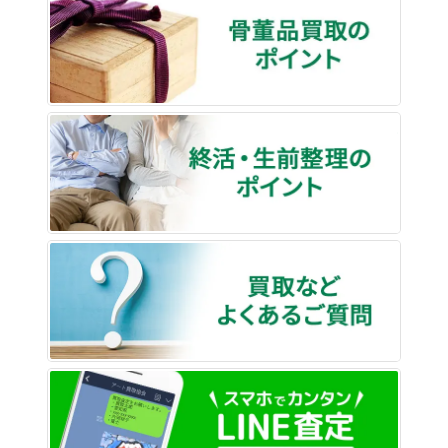
終活・
買取な
LINE