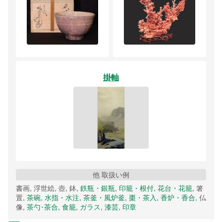
掛軸
他 取扱い例
書画, 浮世絵, 壺, 鉢,
鉄瓶・銀瓶
,
印籠・根付
,
花台・花籠
, 箸
置,
茶碗
,
水指・水注
,
茶釜・風炉釜
,
棗・茶入
,
香炉・香合
, 仏
像,
茶勺･茶合
,
食籠
,
ガラス
,
漆芸
,
印章