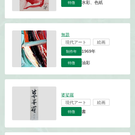
特徴
水彩、色紙
無題
現代アート
絵画
制作年
1969年
特徴
油彩
婆娑羅
現代アート
絵画
特徴
書