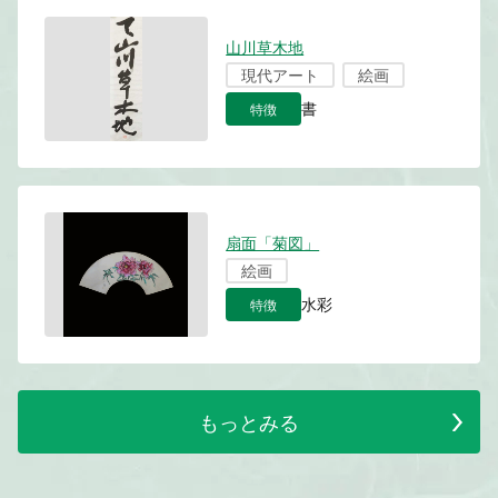
山川草木地
現代アート
絵画
特徴
書
扇面「菊図」
絵画
特徴
水彩
もっとみる