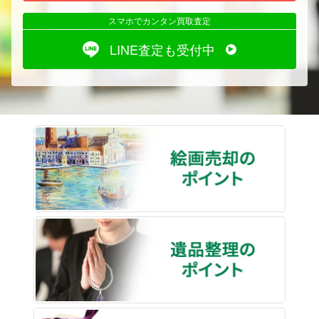
スマホでカンタン買取査定
LINE査定も受付中
絵画売
遺品整
骨董品