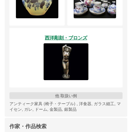
西洋彫刻・ブロンズ
他 取扱い例
アンティーク家具 (椅子・テーブル) , 洋食器, ガラス細工, マ
イセン, ガレ, ドーム, 金製品, 銀製品
作家・作品検索