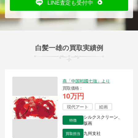
LINE査定も受付中
白髪一雄の買取実績例
燕「中国戦國七強」より
買取価格
10万円
現代アート
絵画
シルクスクリーン、
特徴
版画
買取担当
九州支社