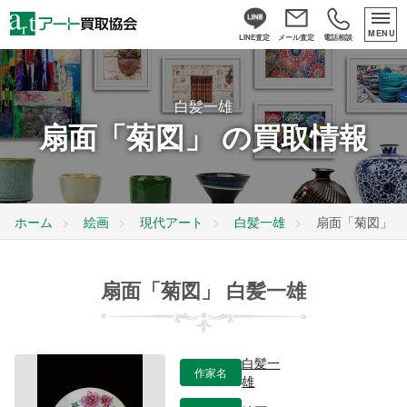
MENU
LINE査定
メール査定
電話相談
白髪一雄
扇面「菊図」 の買取情報
ホーム
絵画
現代アート
白髪一雄
扇面「菊図」
扇面「菊図」 白髪一雄
白髪一
作家名
雄