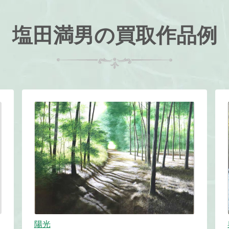
塩田満男の買取作品例
陽光