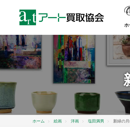
ホ
ホーム
絵画
洋画
塩田満男
新緑の月