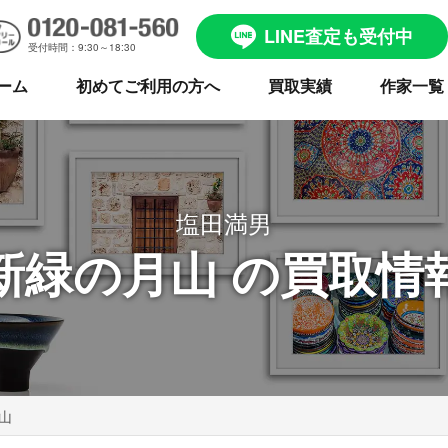
LINE査定も受付中
受付時間：9:30～18:30
ーム
初めてご利用の方へ
買取実績
作家一覧
塩田満男
新緑の月山 の買取情
山