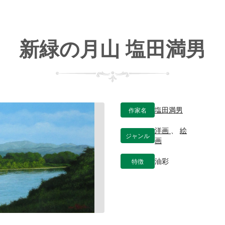
新緑の月山 塩田満男
作家名
塩田満男
洋画
、
絵
ジャンル
画
特徴
油彩