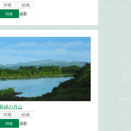
洋画
絵画
特徴
油彩
新緑の月山
洋画
絵画
特徴
油彩