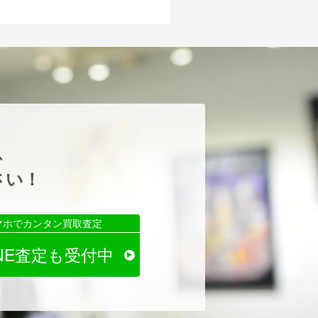
、
さい！
マホでカンタン買取査定
INE査定も受付中