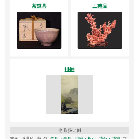
茶道具
工芸品
掛軸
他 取扱い例
書画, 浮世絵, 壺, 鉢,
鉄瓶・銀瓶
,
印籠・根付
,
花台・花籠
, 箸