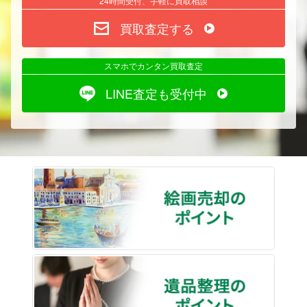
24時間受付、手軽に買取相談
買取査定する
スマホでカンタン買取査定
LINE査定も受付中
絵画売
遺品整