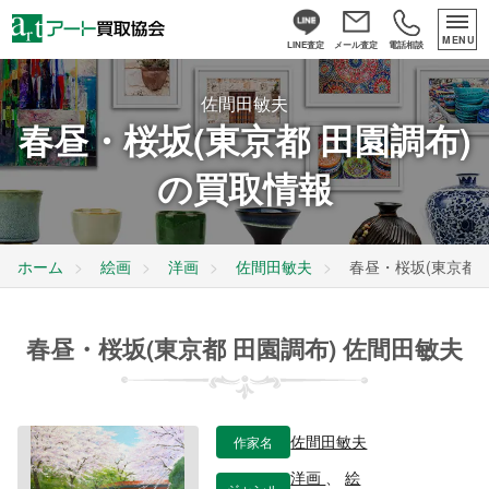
MENU
LINE査定
メール査定
電話相談
佐間田敏夫
春昼・桜坂(東京都 田園調布)
の買取情報
ホーム
絵画
洋画
佐間田敏夫
春昼・桜坂(東京都 
春昼・桜坂(東京都 田園調布) 佐間田敏夫
作家名
佐間田敏夫
洋画
、
絵
ジャンル