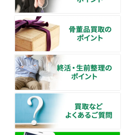
骨董品
終活・
買取な