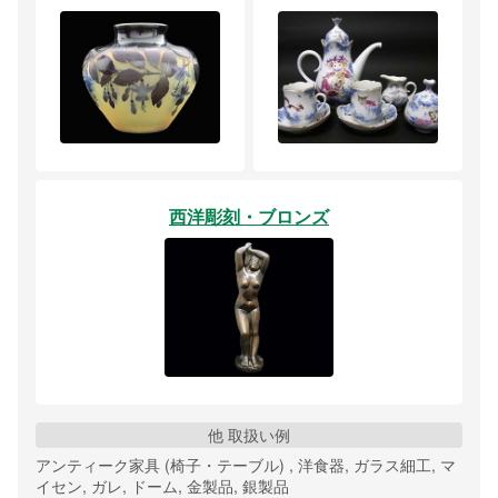
西洋彫刻・ブロンズ
他 取扱い例
アンティーク家具 (椅子・テーブル) , 洋食器, ガラス細工, マ
イセン, ガレ, ドーム, 金製品, 銀製品