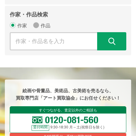
作家・作品検索
作家
作品
検
絵画や骨董品、美術品、古美術を売るなら、
買取専門店「アート買取協会」にお任せください！
すぐつながる、査定以外のご相談も
9:30-18:30 月～土(祝祭日を除く)
受付時間