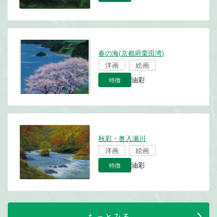
春の海(京都府栗田湾)
洋画
絵画
特徴
油彩
秋彩・奥入瀬川
洋画
絵画
特徴
油彩
もっとみる