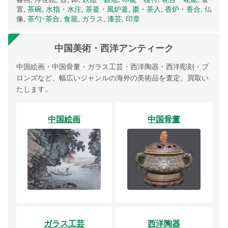
置,
茶碗
,
水指・水注
,
茶釜・風炉釜
,
棗・茶入
,
香炉・香合
, 仏
像,
茶勺･茶合
,
食籠
,
ガラス
,
漆芸
,
印章
中国美術・西洋アンティーク
中国絵画・中国骨董・ガラス工芸・西洋陶器・西洋彫刻・ブ
ロンズなど、幅広いジャンルの海外の美術品を査定、買取い
たします。
中国絵画
中国骨董
ガラス工芸
西洋陶器