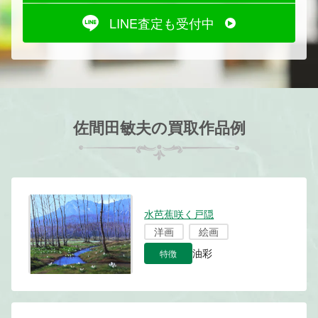
LINE査定も受付中
佐間田敏夫の買取作品例
水芭蕉咲く戸隠
洋画
絵画
特徴
油彩