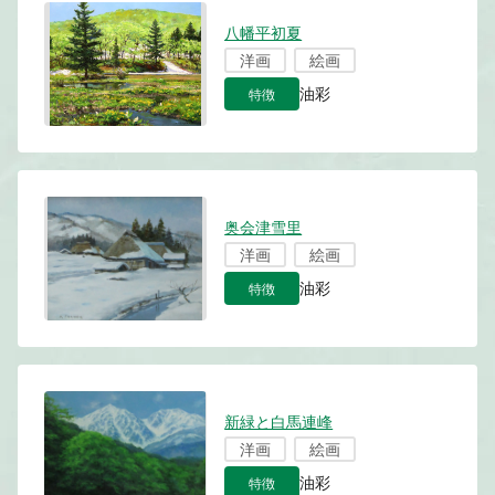
八幡平初夏
洋画
絵画
特徴
油彩
奥会津雪里
洋画
絵画
特徴
油彩
新緑と白馬連峰
洋画
絵画
特徴
油彩