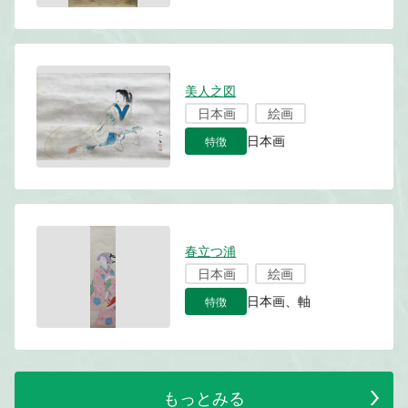
美人之図
日本画
絵画
特徴
日本画
春立つ浦
日本画
絵画
特徴
日本画、軸
もっとみる