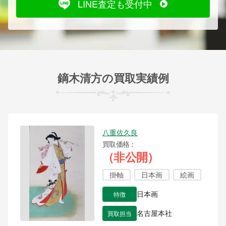
LINE査定も受付中
鏑木清方の買取実績例
八重佐久良
買取価格
（非公開）
掛軸
日本画
絵画
特徴
日本画
買取担当
名古屋本社