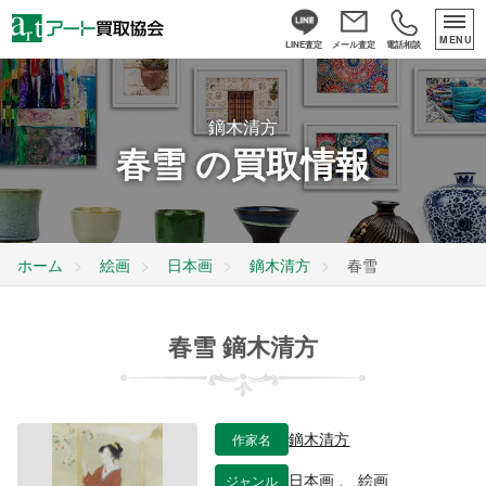
MENU
LINE査定
メール査定
電話相談
鏑木清方
春雪 の買取情報
ホーム
絵画
日本画
鏑木清方
春雪
春雪 鏑木清方
作家名
鏑木清方
ジャンル
日本画
、
絵画