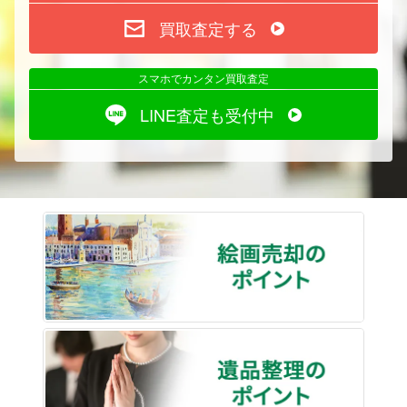
買取査定する
スマホでカンタン買取査定
LINE査定も受付中
絵画売
遺品整