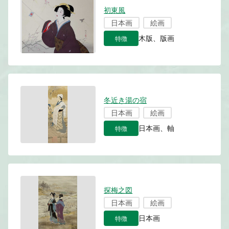
初東風
日本画
絵画
特徴
木版、版画
冬近き湯の宿
日本画
絵画
特徴
日本画、軸
探梅之図
日本画
絵画
特徴
日本画