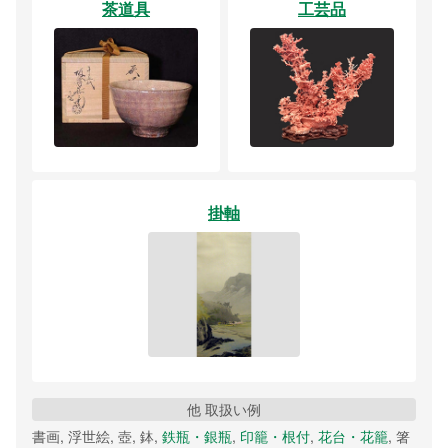
茶道具
工芸品
掛軸
他 取扱い例
書画, 浮世絵, 壺, 鉢,
鉄瓶・銀瓶
,
印籠・根付
,
花台・花籠
, 箸