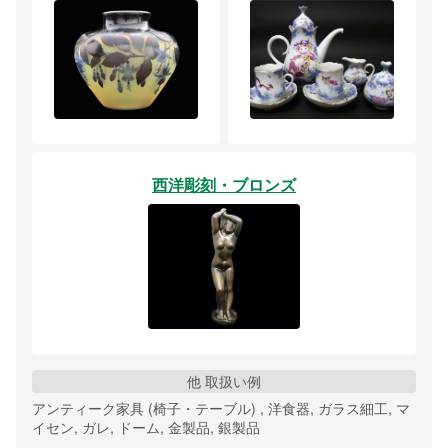
西洋彫刻・ブロンズ
他 取扱い例
アンティーク家具 (椅子・テーブル) , 洋食器, ガラス細工, マ
イセン, ガレ, ドーム, 金製品, 銀製品