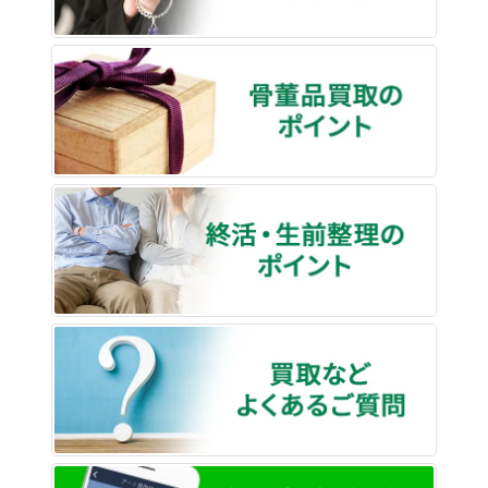
骨董品
終活・
買取な
LINE