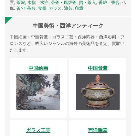
置,
茶碗
,
水指・水注
,
茶釜・風炉釜
,
棗・茶入
,
香炉・香合
, 仏
像,
茶勺･茶合
,
食籠
,
ガラス
,
漆芸
,
印章
中国美術・西洋アンティーク
中国絵画・中国骨董・ガラス工芸・西洋陶器・西洋彫刻・ブ
ロンズなど、幅広いジャンルの海外の美術品を査定、買取い
たします。
中国絵画
中国骨董
ガラス工芸
西洋陶器