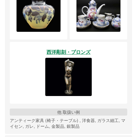
西洋彫刻・ブロンズ
他 取扱い例
アンティーク家具 (椅子・テーブル) , 洋食器, ガラス細工, マ
イセン, ガレ, ドーム, 金製品, 銀製品