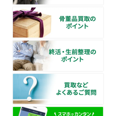
骨董品
終活・
買取な
LINE