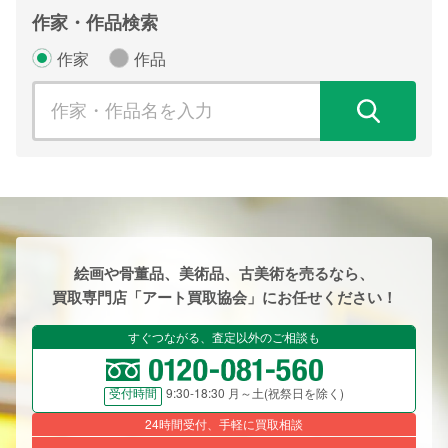
作家・作品検索
作家
作品
検
絵画や骨董品、美術品、古美術を売るなら、
買取専門店「アート買取協会」にお任せください！
すぐつながる、査定以外のご相談も
9:30-18:30 月～土(祝祭日を除く)
受付時間
24時間受付、手軽に買取相談