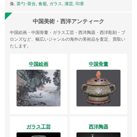
像,
茶勺･茶合
,
食籠
,
ガラス
,
漆芸
,
印章
中国美術・西洋アンティーク
中国絵画・中国骨董・ガラス工芸・西洋陶器・西洋彫刻・ブ
ロンズなど、幅広いジャンルの海外の美術品を査定、買取い
たします。
中国絵画
中国骨董
ガラス工芸
西洋陶器