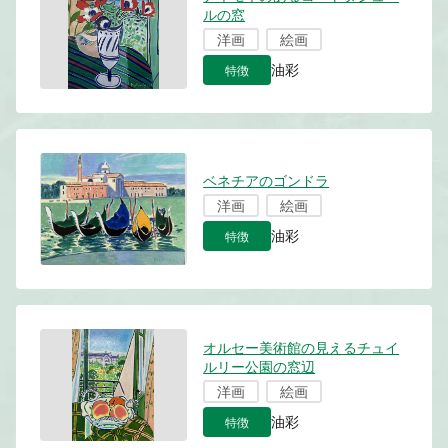
ルの窓
洋画
絵画
特徴
油彩
ベネチアのゴンドラ
洋画
絵画
特徴
油彩
オルセー美術館の見えるチュイ
ルリー公園の窓辺
洋画
絵画
特徴
油彩