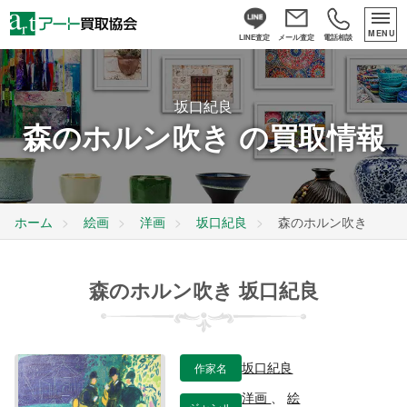
MENU
LINE査定
メール査定
電話相談
坂口紀良
森のホルン吹き の買取情報
ホーム
絵画
洋画
坂口紀良
森のホルン吹き
森のホルン吹き 坂口紀良
作家名
坂口紀良
洋画
、
絵
ジャンル