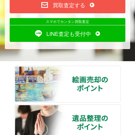
買取査定する
スマホでカンタン買取査定
LINE査定も受付中
絵画売
遺品整