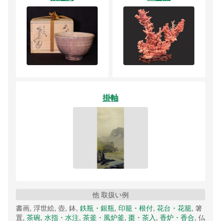
掛軸
他 取扱い例
書画, 浮世絵, 壺, 鉢,
鉄瓶・銀瓶
,
印籠・根付
,
花台・花籠
, 箸
置,
茶碗
,
水指・水注
,
茶釜・風炉釜
,
棗・茶入
,
香炉・香合
, 仏