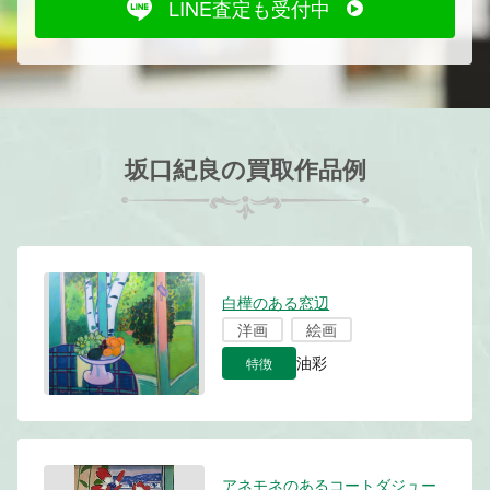
LINE査定も受付中
坂口紀良の買取作品例
白樺のある窓辺
洋画
絵画
特徴
油彩
アネモネのあるコートダジュー