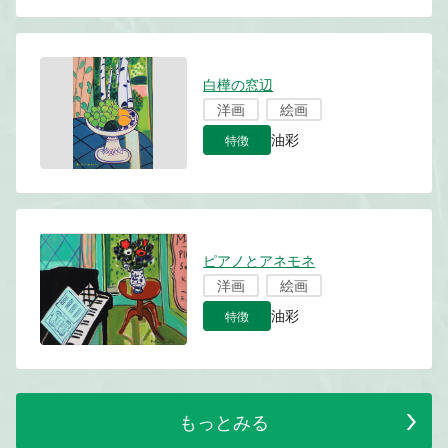
白樺の窓辺
洋画
絵画
特徴
油彩
ピアノとアネモネ
洋画
絵画
特徴
油彩
もっとみる