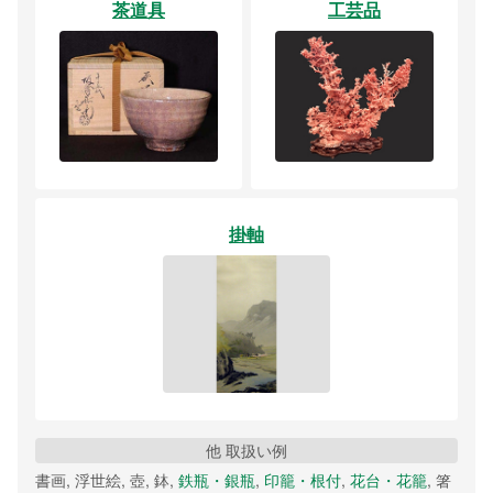
茶道具
工芸品
掛軸
他 取扱い例
書画, 浮世絵, 壺, 鉢,
鉄瓶・銀瓶
,
印籠・根付
,
花台・花籠
, 箸