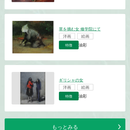
草を摘む女 修学院にて
洋画
絵画
特徴
油彩
ギリシャの女
洋画
絵画
特徴
油彩
もっとみる