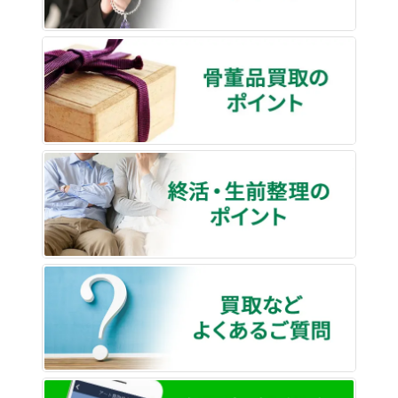
骨董品
終活・
買取な
LINE