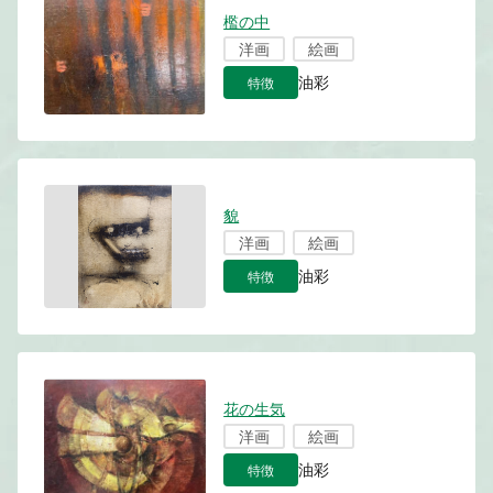
檻の中
洋画
絵画
特徴
油彩
貌
洋画
絵画
特徴
油彩
花の生気
洋画
絵画
特徴
油彩