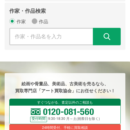
作家・作品検索
作家
作品
検
絵画や骨董品、美術品、古美術を売るなら、
買取専門店「アート買取協会」にお任せください！
すぐつながる、査定以外のご相談も
9:30-18:30 月～土(祝祭日を除く)
受付時間
24時間受付、手軽に買取相談