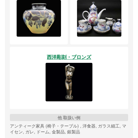
西洋彫刻・ブロンズ
他 取扱い例
アンティーク家具 (椅子・テーブル) , 洋食器, ガラス細工, マ
イセン, ガレ, ドーム, 金製品, 銀製品