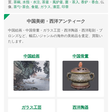
置,
茶碗
,
水指・水注
,
茶釜・風炉釜
,
棗・茶入
,
香炉・香合
, 仏
像,
茶勺･茶合
,
食籠
,
ガラス
,
漆芸
,
印章
中国美術・西洋アンティーク
中国絵画・中国骨董・ガラス工芸・西洋陶器・西洋彫刻・ブ
ロンズなど、幅広いジャンルの海外の美術品を査定、買取い
たします。
中国絵画
中国骨董
ガラス工芸
西洋陶器