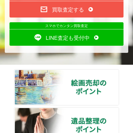
買取査定する
スマホでカンタン買取査定
LINE査定も受付中
絵画売
遺品整