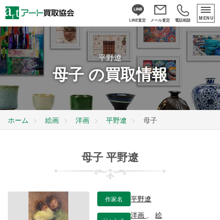
MENU
LINE査定
メール査定
電話相談
平野遼
母子 の買取情報
ホーム
絵画
洋画
平野遼
母子
母子 平野遼
作家名
平野遼
洋画
、
絵
ジャンル