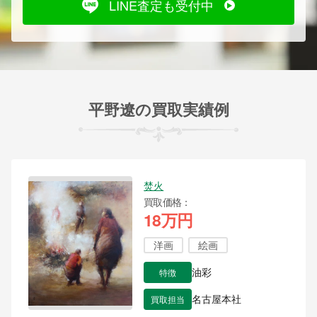
LINE査定も受付中
平野遼の買取実績例
焚火
買取価格
18万円
洋画
絵画
特徴
油彩
買取担当
名古屋本社