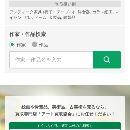
他 取扱い例
アンティーク家具 (椅子・テーブル) , 洋食器, ガラス細工, マ
イセン, ガレ, ドーム, 金製品, 銀製品
作家・作品検索
作家
作品
検
絵画や骨董品、美術品、古美術を売るなら、
買取専門店「アート買取協会」にお任せください！
すぐつながる、査定以外のご相談も