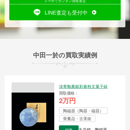
スマホでカンタン買取査定
LINE査定も受付中
中田一於の買取実績例
淡青釉裏銀彩春秋文菓子鉢
買取価格
2万円
陶磁器（陶器・磁器）
骨董品・古美術
特徴
九谷焼、陶磁器