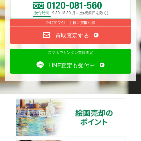
9:30-18:30 月～土(祝祭日を除く)
受付時間
24時間受付、手軽に買取相談
買取査定する
スマホでカンタン買取査定
LINE査定も受付中
絵画売