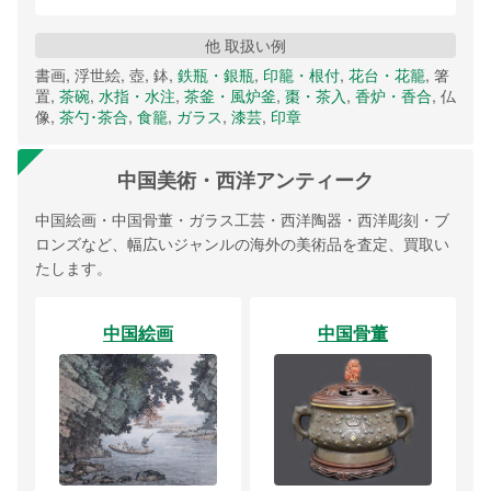
他 取扱い例
書画, 浮世絵, 壺, 鉢,
鉄瓶・銀瓶
,
印籠・根付
,
花台・花籠
, 箸
置,
茶碗
,
水指・水注
,
茶釜・風炉釜
,
棗・茶入
,
香炉・香合
, 仏
像,
茶勺･茶合
,
食籠
,
ガラス
,
漆芸
,
印章
中国美術・西洋アンティーク
中国絵画・中国骨董・ガラス工芸・西洋陶器・西洋彫刻・ブ
ロンズなど、幅広いジャンルの海外の美術品を査定、買取い
たします。
中国絵画
中国骨董