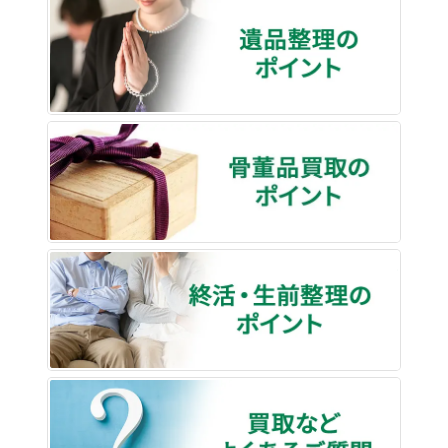
遺品整
骨董品
終活・
買取な