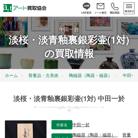
MENU
LINE査定
メール査定
電話相談
中田一於
淡桜・淡青釉裏銀彩壷(1対)
の買取情報
ホーム
骨董品・古美術
陶磁器（陶器・磁器）
中田一
淡桜・淡青釉裏銀彩壷(1対) 中田一於
作家名
中田一於
陶磁器（陶器・磁器）
、
骨董
ジャンル