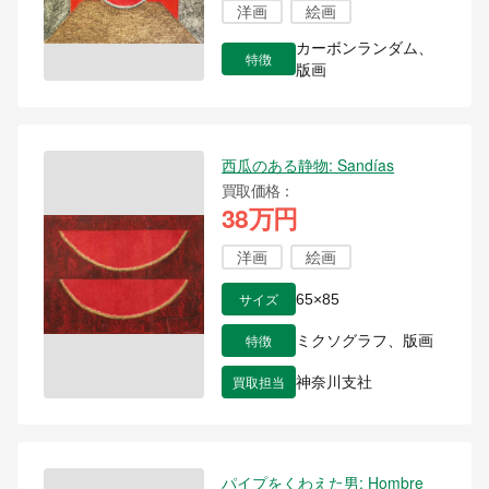
洋画
絵画
カーボンランダム、
特徴
版画
西瓜のある静物: Sandías
買取価格
38万円
洋画
絵画
サイズ
65×85
特徴
ミクソグラフ、版画
買取担当
神奈川支社
パイプをくわえた男: Hombre