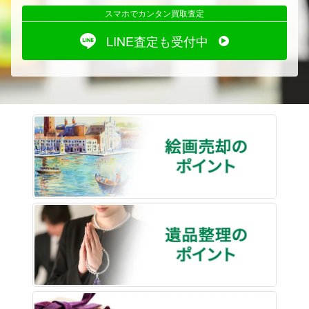
スマホでカンタン買取査定
LINE査定も受付中
絵画売
遺品整
骨董品