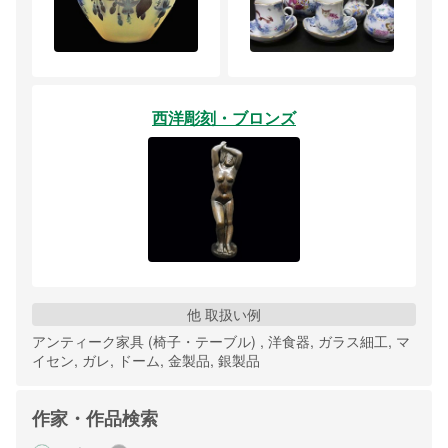
西洋彫刻・ブロンズ
他 取扱い例
アンティーク家具 (椅子・テーブル) , 洋食器, ガラス細工, マ
イセン, ガレ, ドーム, 金製品, 銀製品
作家・作品検索