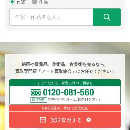
作家
作品
検
絵画や骨董品、美術品、古美術を売るなら、
買取専門店「アート買取協会」にお任せください！
すぐつながる、査定以外のご相談も
9:30-18:30 月～土(祝祭日を除く)
受付時間
24時間受付、手軽に買取相談
買取査定する