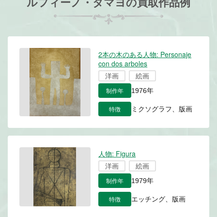
ルフィーノ・タマヨの買取作品例
2本の木のある人物: Personaje
con dos arboles
洋画
絵画
制作年
1976年
特徴
ミクソグラフ、版画
人物: Figura
洋画
絵画
制作年
1979年
特徴
エッチング、版画