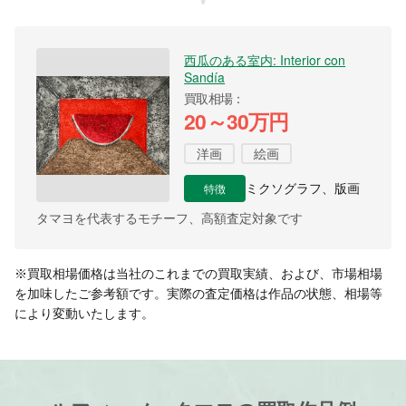
西瓜のある室内: Interior con
Sandía
買取相場
20～30万円
洋画
絵画
特徴
ミクソグラフ、版画
タマヨを代表するモチーフ、高額査定対象です
※買取相場価格は当社のこれまでの買取実績、および、市場相場
を加味したご参考額です。実際の査定価格は作品の状態、相場等
により変動いたします。