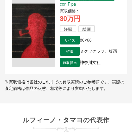
con Pipa
買取価格
30万円
洋画
絵画
サイズ
86×68
特徴
ミクソグラフ、版画
買取担当
神奈川支社
※買取価格は当社のこれまでの買取実績のご参考額です。実際の
査定価格は作品の状態、相場等により変動いたします。
ルフィーノ・タマヨの代表作