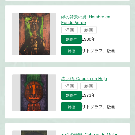
緑の背景の男: Hombre en
Fondo Verde
洋画
絵画
制作年
1980年
特徴
リトグラフ、版画
赤い頭: Cabeza en Rojo
洋画
絵画
制作年
1973年
特徴
リトグラフ、版画
女性の頭部: Cabeza de Mujer