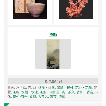
掛軸
他 取扱い例
書画, 浮世絵, 壺, 鉢,
鉄瓶・銀瓶
,
印籠・根付
,
花台・花籠
, 箸
置,
茶碗
,
水指・水注
,
茶釜・風炉釜
,
棗・茶入
,
香炉・香合
, 仏
像,
茶勺･茶合
,
食籠
,
ガラス
,
漆芸
,
印章