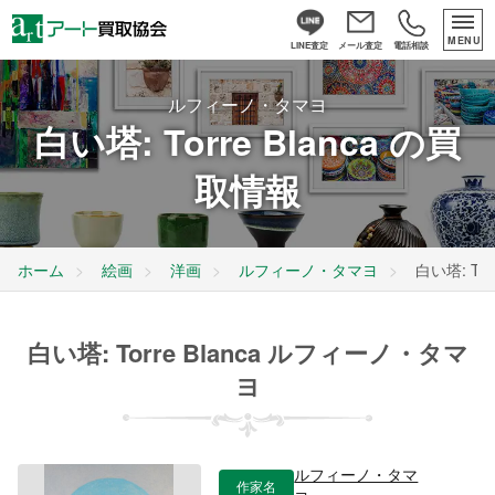
MENU
LINE査定
メール査定
電話相談
ルフィーノ・タマヨ
白い塔: Torre Blanca の買
取情報
ホーム
絵画
洋画
ルフィーノ・タマヨ
白い塔: Torr
白い塔: Torre Blanca ルフィーノ・タマ
ヨ
ルフィーノ・タマ
作家名