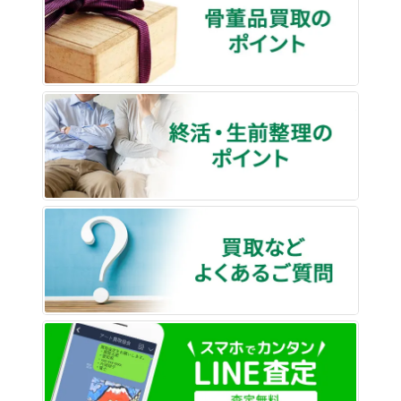
終活・
買取な
LINE