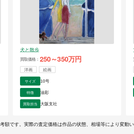
犬と散歩
250～350万円
買取価格
洋画
絵画
サイズ
10号
特徴
油彩
買取担当
大阪支社
考額です。実際の査定価格は作品の状態、相場等により変動い