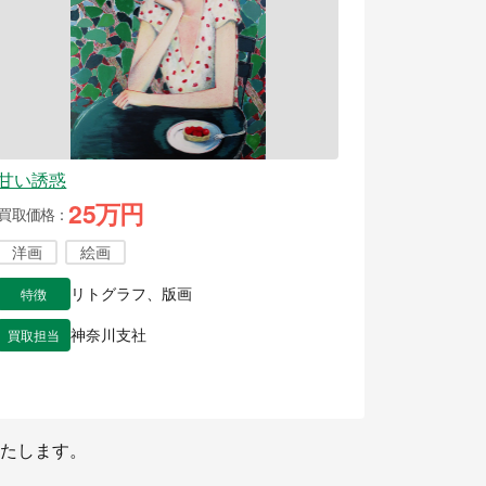
甘い誘惑
25万円
買取価格
洋画
絵画
特徴
リトグラフ、版画
買取担当
神奈川支社
たします。