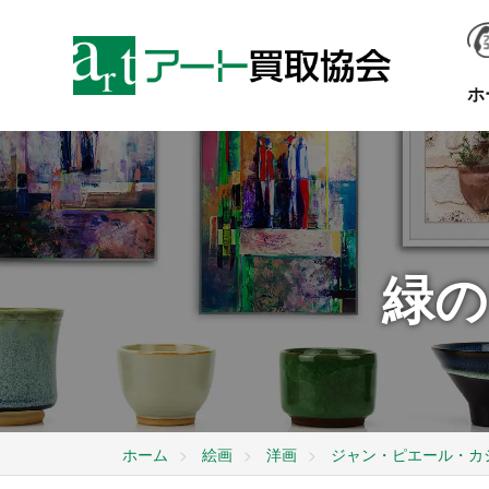
ホ
緑の
ホーム
絵画
洋画
ジャン・ピエール・カ