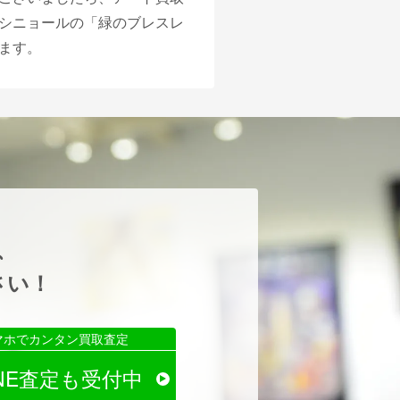
シニョールの「緑のブレスレ
ます。
、
さい！
マホでカンタン買取査定
INE査定も受付中