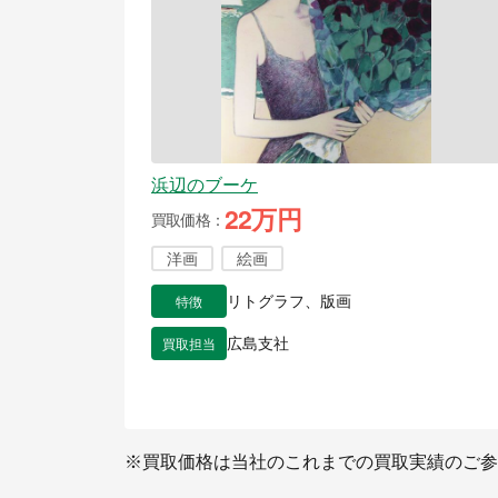
浜辺のブーケ
22万円
買取価格
洋画
絵画
特徴
リトグラフ、版画
買取担当
広島支社
※買取価格は当社のこれまでの買取実績のご参