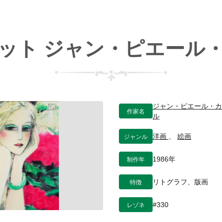
ット ジャン・ピエール
ジャン・ピエール・カ
作家名
ル
ジャンル
洋画
、
絵画
制作年
1986年
特徴
リトグラフ、版画
レゾネ
#330