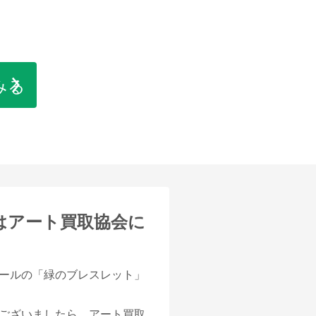
みる
は
アート買取協会に
ールの「緑のブレスレット」
ございましたら、アート買取