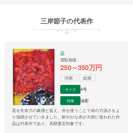
三岸節子の代表作
花
買取相場
250～350万円
洋画
絵画
サイズ
4号
特徴
油彩
花を生命力の象徴と捉え、赤を使うことで命の力強さをよ
り強調させていきました。鮮やかな赤が大胆に使われた作
品は代表作であり、高額査定対象です。