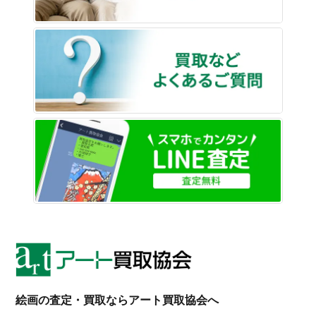
買取な
LINE
絵画の査定・買取ならアート買取協会へ