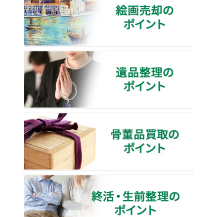
遺品整
骨董品
終活・