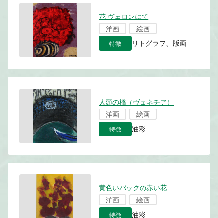
花 ヴェロンにて
洋画
絵画
特徴
リトグラフ、版画
人頭の橋（ヴェネチア）
洋画
絵画
特徴
油彩
黄色いバックの赤い花
洋画
絵画
特徴
油彩