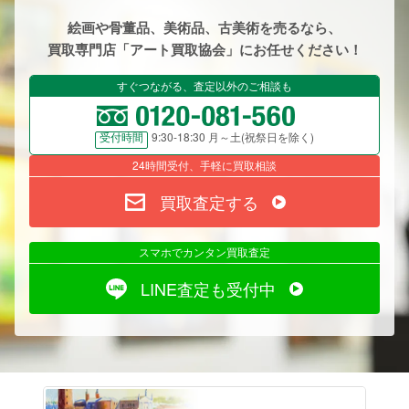
絵画や骨董品、美術品、古美術を売るなら、
買取専門店「アート買取協会」にお任せください！
すぐつながる、査定以外のご相談も
9:30-18:30 月～土(祝祭日を除く)
受付時間
24時間受付、手軽に買取相談
買取査定する
スマホでカンタン買取査定
LINE査定も受付中
絵画売