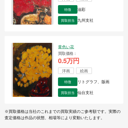
特徴
油彩
買取担当
九州支社
黄色い花
買取価格
0.5万円
洋画
絵画
特徴
リトグラフ、版画
買取担当
仙台支社
※買取価格は当社のこれまでの買取実績のご参考額です。実際の
査定価格は作品の状態、相場等により変動いたします。