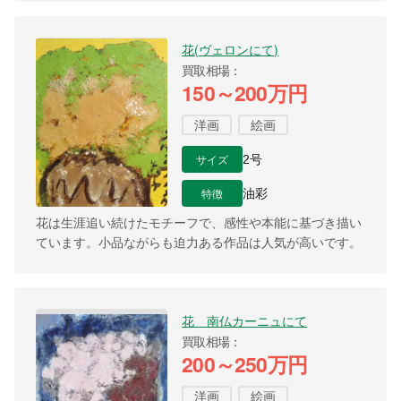
花(ヴェロンにて)
買取相場
150～200万円
洋画
絵画
サイズ
2号
特徴
油彩
花は生涯追い続けたモチーフで、感性や本能に基づき描い
ています。小品ながらも迫力ある作品は人気が高いです。
花 南仏カーニュにて
買取相場
200～250万円
洋画
絵画