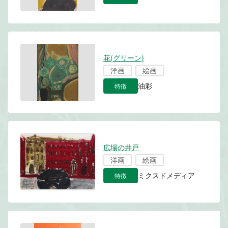
花(グリーン)
洋画
絵画
特徴
油彩
広場の井戸
洋画
絵画
特徴
ミクスドメディア