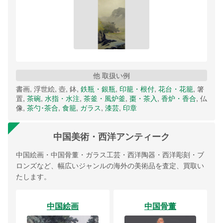
他 取扱い例
書画, 浮世絵, 壺, 鉢,
鉄瓶・銀瓶
,
印籠・根付
,
花台・花籠
, 箸
置,
茶碗
,
水指・水注
,
茶釜・風炉釜
,
棗・茶入
,
香炉・香合
, 仏
像,
茶勺･茶合
,
食籠
,
ガラス
,
漆芸
,
印章
中国美術・西洋アンティーク
中国絵画・中国骨董・ガラス工芸・西洋陶器・西洋彫刻・ブ
ロンズなど、幅広いジャンルの海外の美術品を査定、買取い
たします。
中国絵画
中国骨董