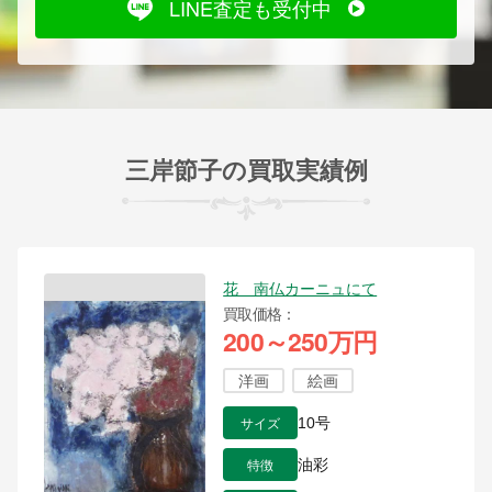
LINE査定も受付中
三岸節子の買取実績例
花 南仏カーニュにて
買取価格
200～250万円
洋画
絵画
サイズ
10号
特徴
油彩