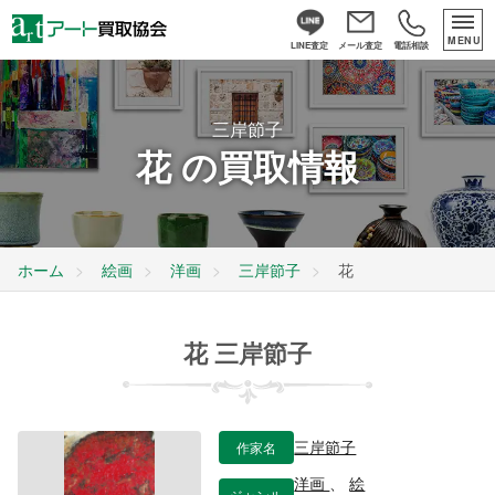
MENU
LINE査定
メール査定
電話相談
三岸節子
花 の買取情報
ホーム
絵画
洋画
三岸節子
花
花 三岸節子
作家名
三岸節子
洋画
、
絵
ジャンル