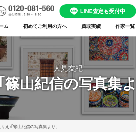
LINE査定も受付中
受付時間：9:30～18:30
ーム
初めてご利用の方へ
買取実績
作家一覧
人見友紀
)｢篠山紀信の写真集よ
沢りえ)｢篠山紀信の写真集より｣