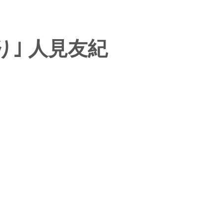
り｣ 人見友紀