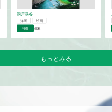
洞戸渓谷
洋画
絵画
特徴
油彩
もっとみる