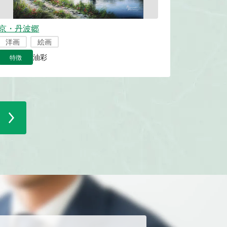
京・丹波郷
洋画
絵画
特徴
油彩