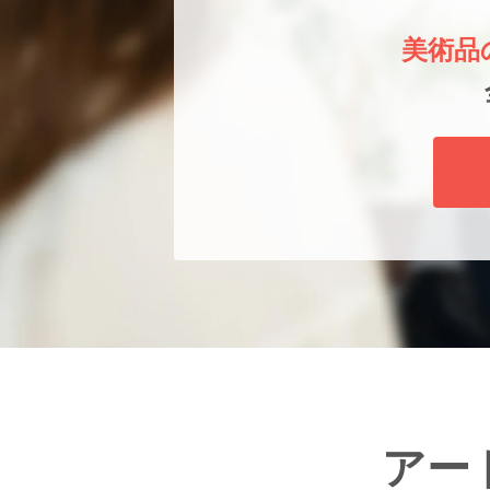
美術品
アー