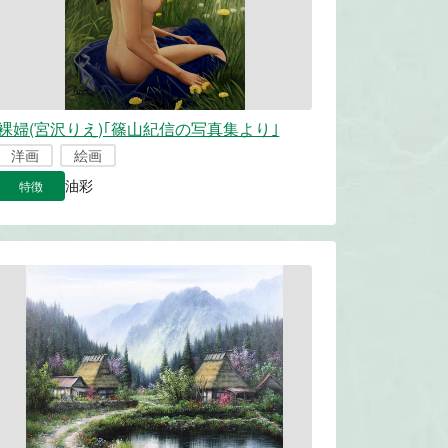
裸婦(宮沢りえ)｢篠山紀信の写真集より｣
洋画
絵画
特徴
油彩