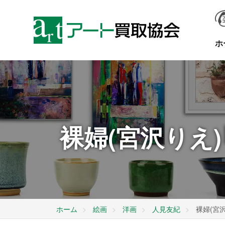
ホ
裸婦(宮沢りえ
ホーム
絵画
洋画
人見友紀
裸婦(宮