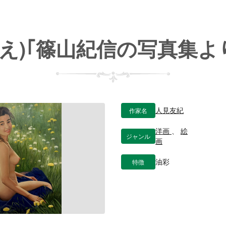
え)｢篠山紀信の写真集よ
作家名
人見友紀
洋画
、
絵
ジャンル
画
特徴
油彩