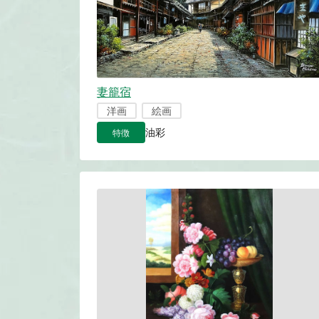
妻籠宿
洋画
絵画
特徴
油彩