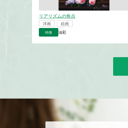
リアリズムの焦点
洋画
絵画
特徴
油彩