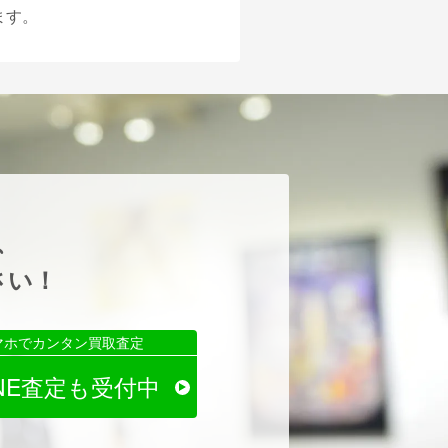
ます。
、
さい！
マホでカンタン買取査定
INE査定も受付中