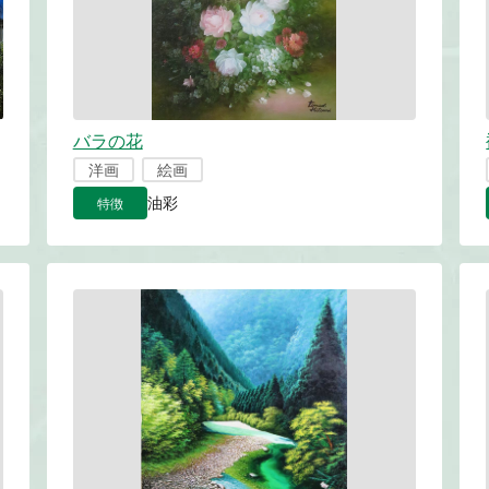
バラの花
洋画
絵画
特徴
油彩