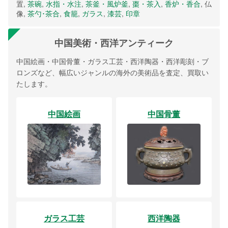
置,
茶碗
,
水指・水注
,
茶釜・風炉釜
,
棗・茶入
,
香炉・香合
, 仏
像,
茶勺･茶合
,
食籠
,
ガラス
,
漆芸
,
印章
中国美術・西洋アンティーク
中国絵画・中国骨董・ガラス工芸・西洋陶器・西洋彫刻・ブ
ロンズなど、幅広いジャンルの海外の美術品を査定、買取い
たします。
中国絵画
中国骨董
ガラス工芸
西洋陶器