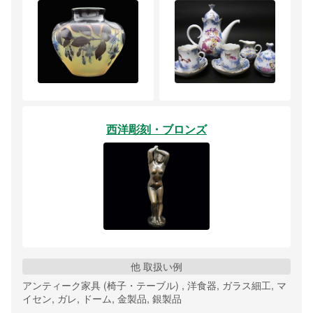
西洋彫刻・ブロンズ
他 取扱い例
アンティーク家具 (椅子・テーブル) , 洋食器, ガラス細工, マ
イセン, ガレ, ドーム, 金製品, 銀製品