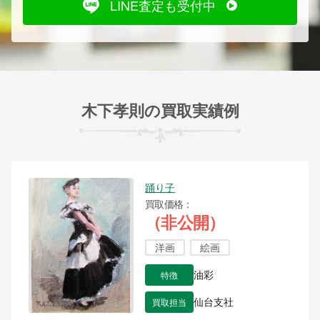
LINE査定も受付中
木下孝則の買取実績例
踊り子
買取価格
（非公開）
洋画
絵画
特徴
油彩
買取担当
仙台支社