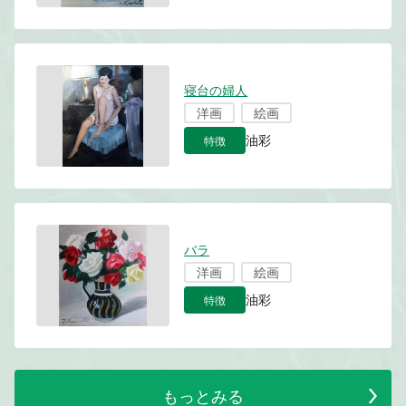
寝台の婦人
洋画
絵画
特徴
油彩
バラ
洋画
絵画
特徴
油彩
もっとみる