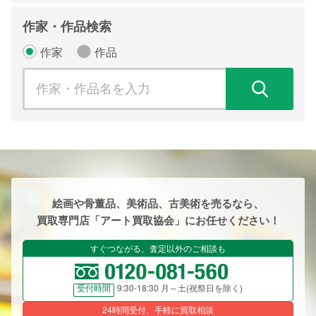
作家・作品検索
作家
作品
検
絵画や骨董品、美術品、古美術を売るなら、
買取専門店「アート買取協会」にお任せください！
すぐつながる、査定以外のご相談も
9:30-18:30 月～土(祝祭日を除く)
受付時間
24時間受付、手軽に買取相談