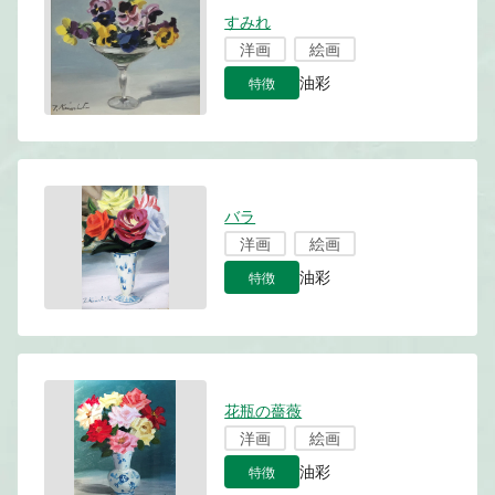
すみれ
洋画
絵画
特徴
油彩
バラ
洋画
絵画
特徴
油彩
花瓶の薔薇
洋画
絵画
特徴
油彩