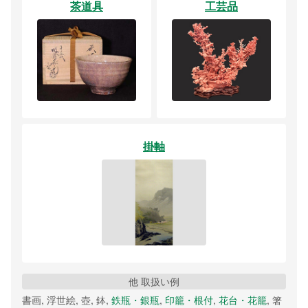
茶道具
工芸品
掛軸
他 取扱い例
書画, 浮世絵, 壺, 鉢,
鉄瓶・銀瓶
,
印籠・根付
,
花台・花籠
, 箸