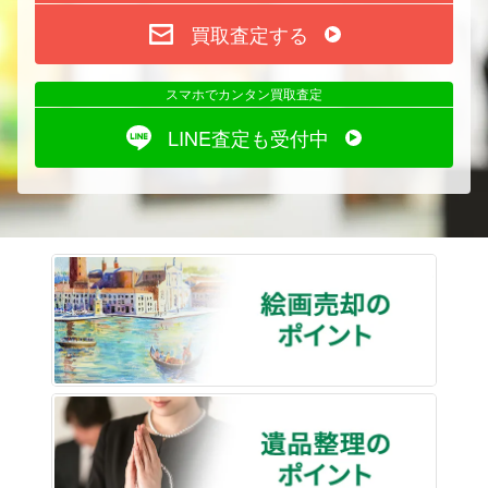
買取査定する
スマホでカンタン買取査定
LINE査定も受付中
絵画売
遺品整