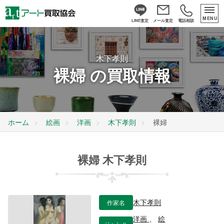
MENU
LINE査定
メール査定
電話相談
木下孝則
裸婦 の買取情報
ホーム
絵画
洋画
木下孝則
裸婦
裸婦 木下孝則
作家名
木下孝則
洋画
、
絵
ジャンル