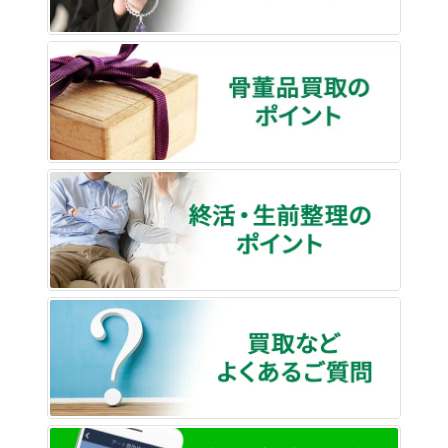
骨董品
終活・
買取な
LINE