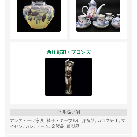
西洋彫刻・ブロンズ
他 取扱い例
アンティーク家具 (椅子・テーブル) , 洋食器, ガラス細工, マ
イセン, ガレ, ドーム, 金製品, 銀製品