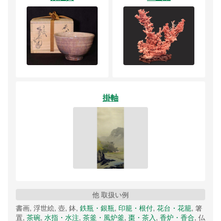
掛軸
他 取扱い例
書画, 浮世絵, 壺, 鉢,
鉄瓶・銀瓶
,
印籠・根付
,
花台・花籠
, 箸
置,
茶碗
,
水指・水注
,
茶釜・風炉釜
,
棗・茶入
,
香炉・香合
, 仏