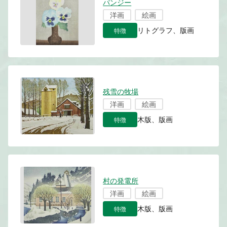
パンジー
洋画
絵画
特徴
リトグラフ、版画
残雪の牧場
洋画
絵画
特徴
木版、版画
村の発電所
洋画
絵画
特徴
木版、版画