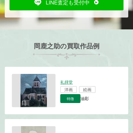
LINE査定も受付中
岡鹿之助の買取作品例
礼拝堂
洋画
絵画
特徴
油彩