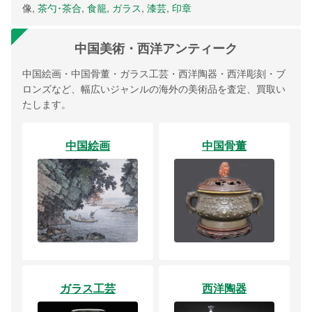
像,
茶勺･茶合
,
食籠
,
ガラス
,
漆芸
,
印章
中国美術・西洋アンティーク
中国絵画・中国骨董・ガラス工芸・西洋陶器・西洋彫刻・ブ
ロンズなど、幅広いジャンルの海外の美術品を査定、買取い
たします。
中国絵画
中国骨董
ガラス工芸
西洋陶器