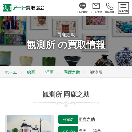
MENU
LINE査定
メール査定
電話相談
岡鹿之助
観測所 の買取情報
ホーム
絵画
洋画
岡鹿之助
観測所
観測所 岡鹿之助
作家名
岡鹿之助
ジャンル
洋画
、
絵画