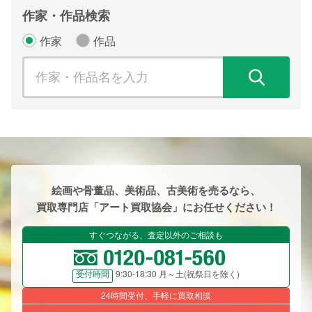
作家・作品検索
作家
作品
検
絵画や骨董品、美術品、古美術を売るなら、
買取専門店「アート買取協会」にお任せください！
すぐつながる、査定以外のご相談も
9:30-18:30 月～土(祝祭日を除く)
受付時間
24時間受付、手軽に買取相談