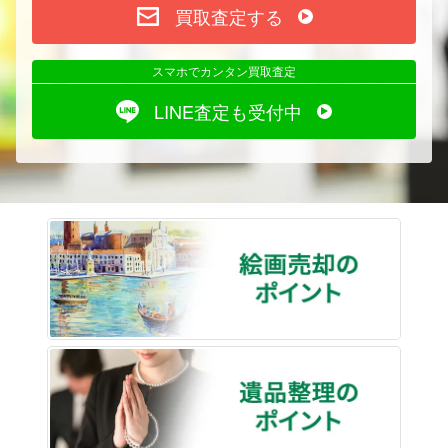
買取査定する
スマホでカンタン買取査定
LINE査定も受付中
絵画売
遺品整