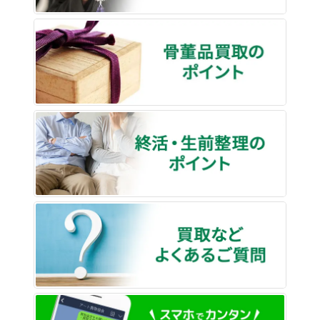
骨董品
終活・
買取な
LINE