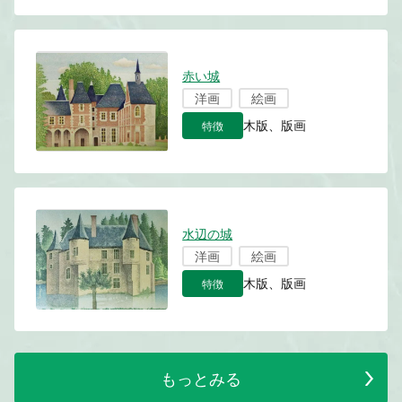
赤い城
洋画
絵画
特徴
木版、版画
水辺の城
洋画
絵画
特徴
木版、版画
もっとみる