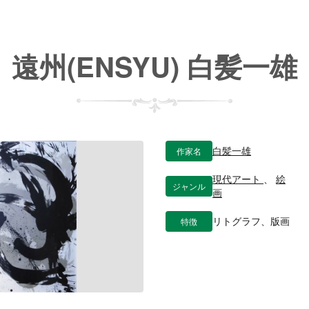
遠州(ENSYU) 白髪一雄
作家名
白髪一雄
現代アート
、
絵
ジャンル
画
特徴
リトグラフ、版画