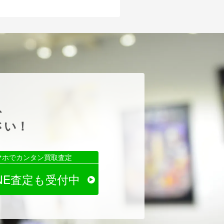
、
さい！
マホでカンタン買取査定
INE査定も受付中