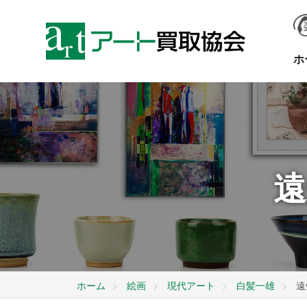
ホ
遠
ホーム
絵画
現代アート
白髪一雄
遠