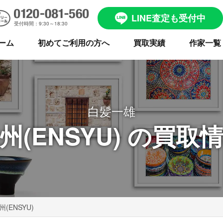
LINE査定も受付中
受付時間：9:30～18:30
ーム
初めてご利用の方へ
買取実績
作家一覧
白髪一雄
州(ENSYU) の買取
州(ENSYU)